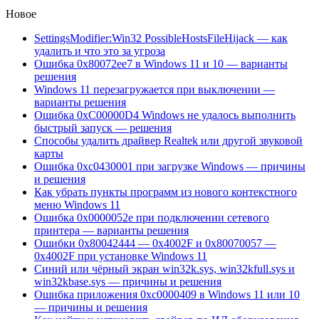
Новое
SettingsModifier:Win32 PossibleHostsFileHijack — как
удалить и что это за угроза
Ошибка 0x80072ee7 в Windows 11 и 10 — варианты
решения
Windows 11 перезагружается при выключении —
варианты решения
Ошибка 0xC00000D4 Windows не удалось выполнить
быстрый запуск — решения
Способы удалить драйвер Realtek или другой звуковой
карты
Ошибка 0xc0430001 при загрузке Windows — причины
и решения
Как убрать пункты программ из нового контекстного
меню Windows 11
Ошибка 0x0000052e при подключении сетевого
принтера — варианты решения
Ошибки 0x80042444 — 0x4002F и 0x80070057 —
0x4002F при установке Windows 11
Синий или чёрный экран win32k.sys, win32kfull.sys и
win32kbase.sys — причины и решения
Ошибка приложения 0xc0000409 в Windows 11 или 10
— причины и решения