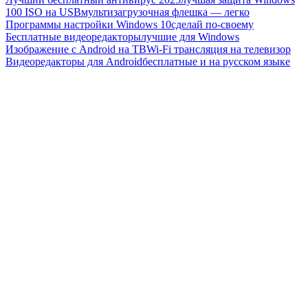
100 ISO на USB
мультизагрузочная флешка — легко
Программы настройки Windows 10
сделай по-своему
Бесплатные видеоредакторы
лучшие для Windows
Изображение с Android на ТВ
Wi-Fi трансляция на телевизор
Видеоредакторы для Android
бесплатные и на русском языке