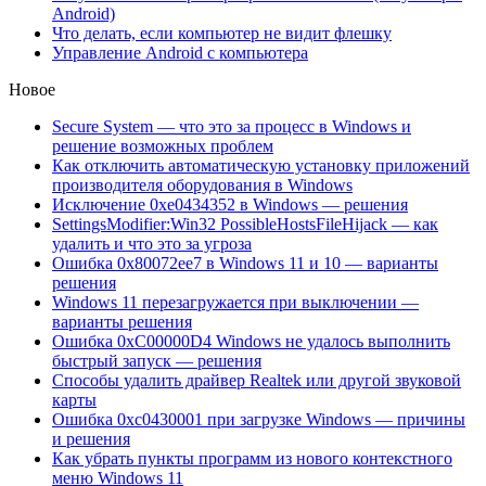
Android)
Что делать, если компьютер не видит флешку
Управление Android с компьютера
Новое
Secure System — что это за процесс в Windows и
решение возможных проблем
Как отключить автоматическую установку приложений
производителя оборудования в Windows
Исключение 0xe0434352 в Windows — решения
SettingsModifier:Win32 PossibleHostsFileHijack — как
удалить и что это за угроза
Ошибка 0x80072ee7 в Windows 11 и 10 — варианты
решения
Windows 11 перезагружается при выключении —
варианты решения
Ошибка 0xC00000D4 Windows не удалось выполнить
быстрый запуск — решения
Способы удалить драйвер Realtek или другой звуковой
карты
Ошибка 0xc0430001 при загрузке Windows — причины
и решения
Как убрать пункты программ из нового контекстного
меню Windows 11