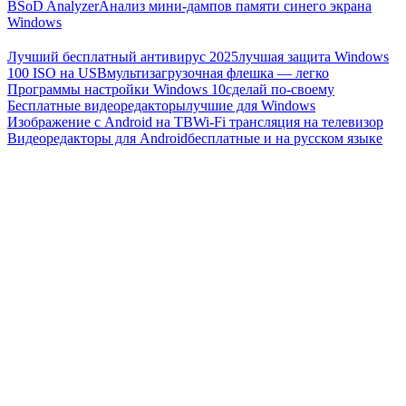
BSoD Analyzer
Анализ мини-дампов памяти синего экрана
Windows
Лучший бесплатный антивирус 2025
лучшая защита Windows
100 ISO на USB
мультизагрузочная флешка — легко
Программы настройки Windows 10
сделай по-своему
Бесплатные видеоредакторы
лучшие для Windows
Изображение с Android на ТВ
Wi-Fi трансляция на телевизор
Видеоредакторы для Android
бесплатные и на русском языке