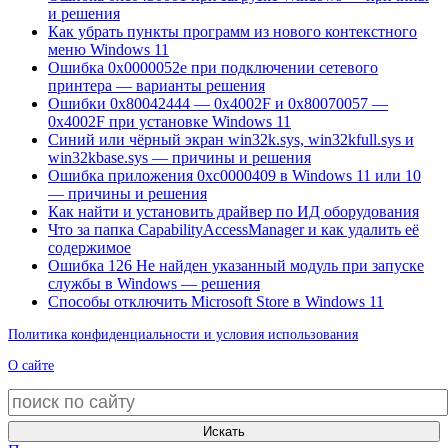
и решения
Как убрать пункты программ из нового контекстного
меню Windows 11
Ошибка 0x0000052e при подключении сетевого
принтера — варианты решения
Ошибки 0x80042444 — 0x4002F и 0x80070057 —
0x4002F при установке Windows 11
Синий или чёрный экран win32k.sys, win32kfull.sys и
win32kbase.sys — причины и решения
Ошибка приложения 0xc0000409 в Windows 11 или 10
— причины и решения
Как найти и установить драйвер по ИД оборудования
Что за папка CapabilityAccessManager и как удалить её
содержимое
Ошибка 126 Не найден указанный модуль при запуске
службы в Windows — решения
Способы отключить Microsoft Store в Windows 11
Политика конфиденциальности и условия использования
О сайте
Искать