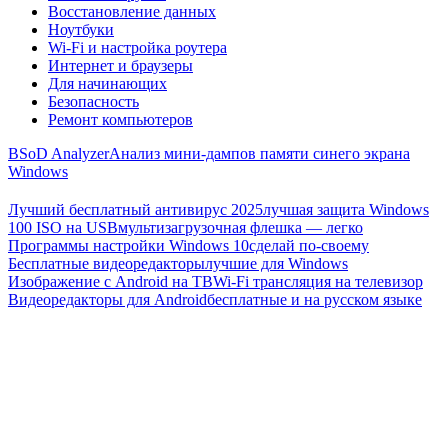
Восстановление данных
Ноутбуки
Wi-Fi и настройка роутера
Интернет и браузеры
Для начинающих
Безопасность
Ремонт компьютеров
BSoD Analyzer
Анализ мини-дампов памяти синего экрана
Windows
Лучший бесплатный антивирус 2025
лучшая защита Windows
100 ISO на USB
мультизагрузочная флешка — легко
Программы настройки Windows 10
сделай по-своему
Бесплатные видеоредакторы
лучшие для Windows
Изображение с Android на ТВ
Wi-Fi трансляция на телевизор
Видеоредакторы для Android
бесплатные и на русском языке