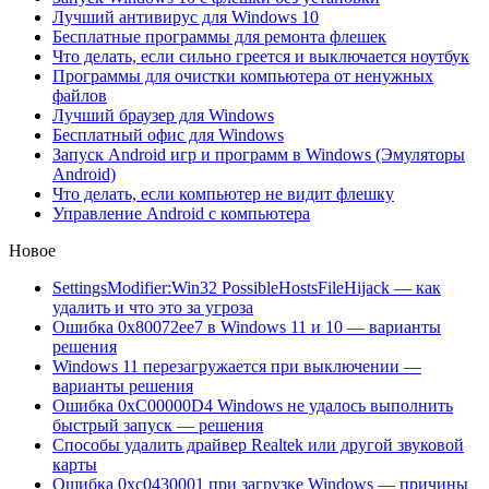
Лучший антивирус для Windows 10
Бесплатные программы для ремонта флешек
Что делать, если сильно греется и выключается ноутбук
Программы для очистки компьютера от ненужных
файлов
Лучший браузер для Windows
Бесплатный офис для Windows
Запуск Android игр и программ в Windows (Эмуляторы
Android)
Что делать, если компьютер не видит флешку
Управление Android с компьютера
Новое
SettingsModifier:Win32 PossibleHostsFileHijack — как
удалить и что это за угроза
Ошибка 0x80072ee7 в Windows 11 и 10 — варианты
решения
Windows 11 перезагружается при выключении —
варианты решения
Ошибка 0xC00000D4 Windows не удалось выполнить
быстрый запуск — решения
Способы удалить драйвер Realtek или другой звуковой
карты
Ошибка 0xc0430001 при загрузке Windows — причины