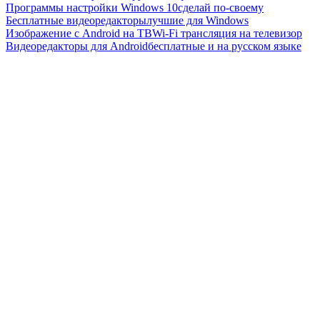
Программы настройки Windows 10
сделай по-своему
Бесплатные видеоредакторы
лучшие для Windows
Изображение с Android на ТВ
Wi-Fi трансляция на телевизор
Видеоредакторы для Android
бесплатные и на русском языке