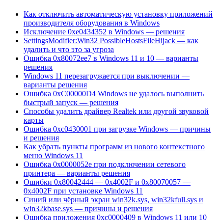
Как отключить автоматическую установку приложений
производителя оборудования в Windows
Исключение 0xe0434352 в Windows — решения
SettingsModifier:Win32 PossibleHostsFileHijack — как
удалить и что это за угроза
Ошибка 0x80072ee7 в Windows 11 и 10 — варианты
решения
Windows 11 перезагружается при выключении —
варианты решения
Ошибка 0xC00000D4 Windows не удалось выполнить
быстрый запуск — решения
Способы удалить драйвер Realtek или другой звуковой
карты
Ошибка 0xc0430001 при загрузке Windows — причины
и решения
Как убрать пункты программ из нового контекстного
меню Windows 11
Ошибка 0x0000052e при подключении сетевого
принтера — варианты решения
Ошибки 0x80042444 — 0x4002F и 0x80070057 —
0x4002F при установке Windows 11
Синий или чёрный экран win32k.sys, win32kfull.sys и
win32kbase.sys — причины и решения
Ошибка приложения 0xc0000409 в Windows 11 или 10