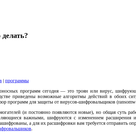
 делать?
в
|
программы
оносных программ сегодня — это троян или вирус, шифрующи
дстве приведены возможные алгоритмы действий в обоих сит
бзор программ для защиты от вирусов-шифровальщиков (ransomwa
огателей (и постоянно появляются новые), но общая суть раб
вляющиеся важными, шифруются с изменением расширения и
и зашифрованы, а для их расшифровки вам требуется отправить
-шифровальщиков
.