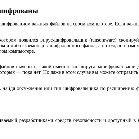
зашифрованы
 с шифрованием важных файлов на своем компьютере. Если важн
 котором появился вирус-шифровальщик (ransomware) скопиру
кой-либо экземпляр зашифрованного файла, а потом, по возмо
гом компьютере.
ов выяснить, какой именно тип вируса зашифровал ваши дан
некоторых — пока нет. Но даже в этом случае вы можете отправ
, найдя обсуждения или тип шифровальщика по расширению фай
аемый разработчиками средств безопасности и доступный в в