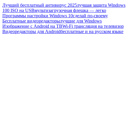
Лучший бесплатный антивирус 2025
лучшая защита Windows
100 ISO на USB
мультизагрузочная флешка — легко
Программы настройки Windows 10
сделай по-своему
Бесплатные видеоредакторы
лучшие для Windows
Изображение с Android на ТВ
Wi-Fi трансляция на телевизор
Видеоредакторы для Android
бесплатные и на русском языке