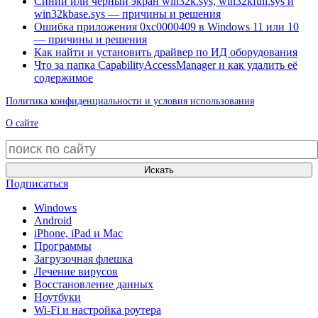
Синий или чёрный экран win32k.sys, win32kfull.sys и
win32kbase.sys — причины и решения
Ошибка приложения 0xc0000409 в Windows 11 или 10
— причины и решения
Как найти и установить драйвер по ИД оборудования
Что за папка CapabilityAccessManager и как удалить её
содержимое
Политика конфиденциальности и условия использования
О сайте
Искать
Подписаться
Windows
Android
iPhone, iPad и Mac
Программы
Загрузочная флешка
Лечение вирусов
Восстановление данных
Ноутбуки
Wi-Fi и настройка роутера