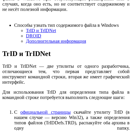
случаях, когда оно есть, но не соответствует содержимому и
не несёт полезной информации.
Способы узнать тип содержимого файла в Windows
TrID и TrIDNet
DROID
Дополнительная информация
TrID и TrIDNet
TrID и TrIDNet — две утилиты от одного разработчика,
отличающиеся тем, что первая представляет собой
инструмент командной строки, вторая же имеет графический
интерфейс.
Для использования TrID для определения типа файла в
командной строке потребуется выполнить следующие шаги:
С
официальной страницы
скачайте утилиту TrID (в
нашем случае — версию Win32), а также определения
типов файлов (TrIDDefs.TRD), распакуйте оба архива в
одну папку.