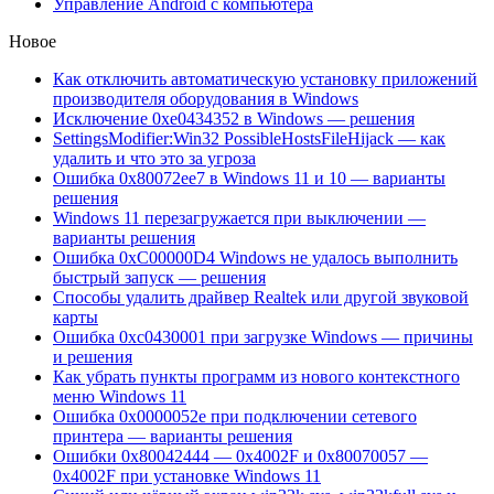
Управление Android с компьютера
Новое
Как отключить автоматическую установку приложений
производителя оборудования в Windows
Исключение 0xe0434352 в Windows — решения
SettingsModifier:Win32 PossibleHostsFileHijack — как
удалить и что это за угроза
Ошибка 0x80072ee7 в Windows 11 и 10 — варианты
решения
Windows 11 перезагружается при выключении —
варианты решения
Ошибка 0xC00000D4 Windows не удалось выполнить
быстрый запуск — решения
Способы удалить драйвер Realtek или другой звуковой
карты
Ошибка 0xc0430001 при загрузке Windows — причины
и решения
Как убрать пункты программ из нового контекстного
меню Windows 11
Ошибка 0x0000052e при подключении сетевого
принтера — варианты решения
Ошибки 0x80042444 — 0x4002F и 0x80070057 —
0x4002F при установке Windows 11