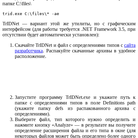
папке C:\files\
trid.exe C:\files\* -ae
TrIDNet — вариант этой же утилиты, но с графическим
интерфейсом (для работы требуется .NET Framework 3.5, при
отсутствии будет автоматически установлен):
Скачайте TrIDNet и файл с определениями типов с
сайта
разработчика
. Распакуйте скачанные архивы в удобное
расположение.
Запустите программу TrIDNet.exe и укажите путь к
папке с определениями типов в поле Definitions path
(укажите папку defs из распакованного архива с
определениями).
Выберите файл, тип которого нужно определить и
нажмите кнопку «Analyze» — в результате вы получите
определение расширения файла и его типа в окне (для
некоторых файлов может быть определено более одного