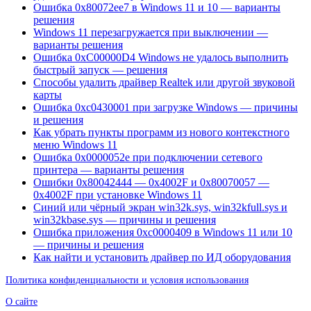
Ошибка 0x80072ee7 в Windows 11 и 10 — варианты
решения
Windows 11 перезагружается при выключении —
варианты решения
Ошибка 0xC00000D4 Windows не удалось выполнить
быстрый запуск — решения
Способы удалить драйвер Realtek или другой звуковой
карты
Ошибка 0xc0430001 при загрузке Windows — причины
и решения
Как убрать пункты программ из нового контекстного
меню Windows 11
Ошибка 0x0000052e при подключении сетевого
принтера — варианты решения
Ошибки 0x80042444 — 0x4002F и 0x80070057 —
0x4002F при установке Windows 11
Синий или чёрный экран win32k.sys, win32kfull.sys и
win32kbase.sys — причины и решения
Ошибка приложения 0xc0000409 в Windows 11 или 10
— причины и решения
Как найти и установить драйвер по ИД оборудования
Политика конфиденциальности и условия использования
О сайте