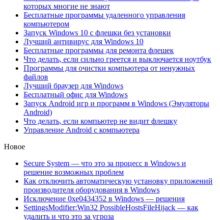
которых многие не знают
Бесплатные программы удаленного управления
компьютером
Запуск Windows 10 с флешки без установки
Лучший антивирус для Windows 10
Бесплатные программы для ремонта флешек
Что делать, если сильно греется и выключается ноутбук
Программы для очистки компьютера от ненужных
файлов
Лучший браузер для Windows
Бесплатный офис для Windows
Запуск Android игр и программ в Windows (Эмуляторы
Android)
Что делать, если компьютер не видит флешку
Управление Android с компьютера
Новое
Secure System — что это за процесс в Windows и
решение возможных проблем
Как отключить автоматическую установку приложений
производителя оборудования в Windows
Исключение 0xe0434352 в Windows — решения
SettingsModifier:Win32 PossibleHostsFileHijack — как
удалить и что это за угроза