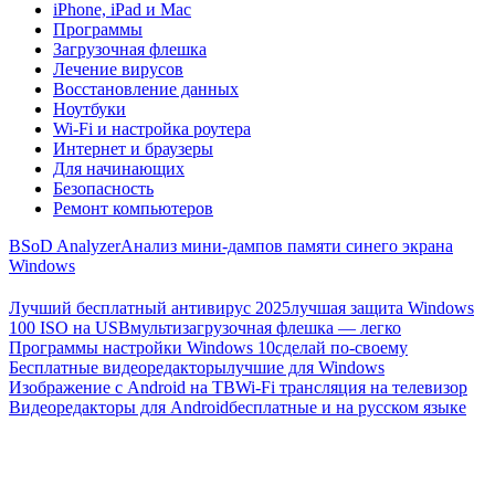
iPhone, iPad и Mac
Программы
Загрузочная флешка
Лечение вирусов
Восстановление данных
Ноутбуки
Wi-Fi и настройка роутера
Интернет и браузеры
Для начинающих
Безопасность
Ремонт компьютеров
BSoD Analyzer
Анализ мини-дампов памяти синего экрана
Windows
Лучший бесплатный антивирус 2025
лучшая защита Windows
100 ISO на USB
мультизагрузочная флешка — легко
Программы настройки Windows 10
сделай по-своему
Бесплатные видеоредакторы
лучшие для Windows
Изображение с Android на ТВ
Wi-Fi трансляция на телевизор
Видеоредакторы для Android
бесплатные и на русском языке