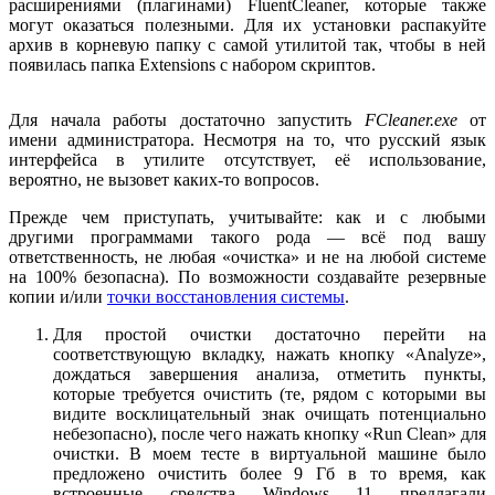
расширениями (плагинами) FluentCleaner, которые также
могут оказаться полезными. Для их установки распакуйте
архив в корневую папку с самой утилитой так, чтобы в ней
появилась папка Extensions с набором скриптов.
Для начала работы достаточно запустить
FCleaner.exe
от
имени администратора. Несмотря на то, что русский язык
интерфейса в утилите отсутствует, её использование,
вероятно, не вызовет каких-то вопросов.
Прежде чем приступать, учитывайте: как и с любыми
другими программами такого рода — всё под вашу
ответственность, не любая «очистка» и не на любой системе
на 100% безопасна). По возможности создавайте резервные
копии и/или
точки восстановления системы
.
Для простой очистки достаточно перейти на
соответствующую вкладку, нажать кнопку «Analyze»,
дождаться завершения анализа, отметить пункты,
которые требуется очистить (те, рядом с которыми вы
видите восклицательный знак очищать потенциально
небезопасно), после чего нажать кнопку «Run Clean» для
очистки. В моем тесте в виртуальной машине было
предложено очистить более 9 Гб в то время, как
встроенные средства Windows 11 предлагали