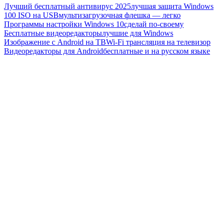
Лучший бесплатный антивирус 2025
лучшая защита Windows
100 ISO на USB
мультизагрузочная флешка — легко
Программы настройки Windows 10
сделай по-своему
Бесплатные видеоредакторы
лучшие для Windows
Изображение с Android на ТВ
Wi-Fi трансляция на телевизор
Видеоредакторы для Android
бесплатные и на русском языке