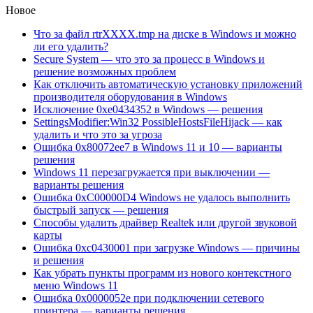
Новое
Что за файл rtrXXXX.tmp на диске в Windows и можно
ли его удалить?
Secure System — что это за процесс в Windows и
решение возможных проблем
Как отключить автоматическую установку приложений
производителя оборудования в Windows
Исключение 0xe0434352 в Windows — решения
SettingsModifier:Win32 PossibleHostsFileHijack — как
удалить и что это за угроза
Ошибка 0x80072ee7 в Windows 11 и 10 — варианты
решения
Windows 11 перезагружается при выключении —
варианты решения
Ошибка 0xC00000D4 Windows не удалось выполнить
быстрый запуск — решения
Способы удалить драйвер Realtek или другой звуковой
карты
Ошибка 0xc0430001 при загрузке Windows — причины
и решения
Как убрать пункты программ из нового контекстного
меню Windows 11
Ошибка 0x0000052e при подключении сетевого
принтера — варианты решения