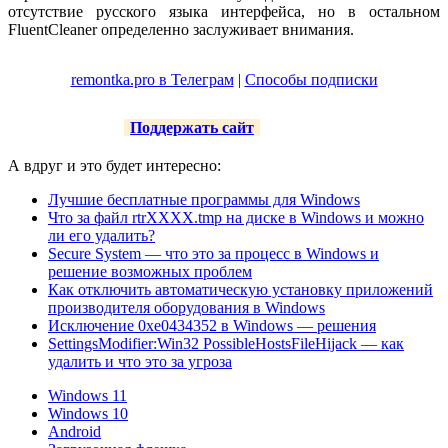
отсутствие русского языка интерфейса, но в остальном
FluentCleaner определенно заслуживает внимания.
remontka.pro в Телеграм
|
Способы подписки
Поддержать сайт
А вдруг и это будет интересно:
Лучшие бесплатные программы для Windows
Что за файл rtrXXXX.tmp на диске в Windows и можно
ли его удалить?
Secure System — что это за процесс в Windows и
решение возможных проблем
Как отключить автоматическую установку приложений
производителя оборудования в Windows
Исключение 0xe0434352 в Windows — решения
SettingsModifier:Win32 PossibleHostsFileHijack — как
удалить и что это за угроза
Windows 11
Windows 10
Android