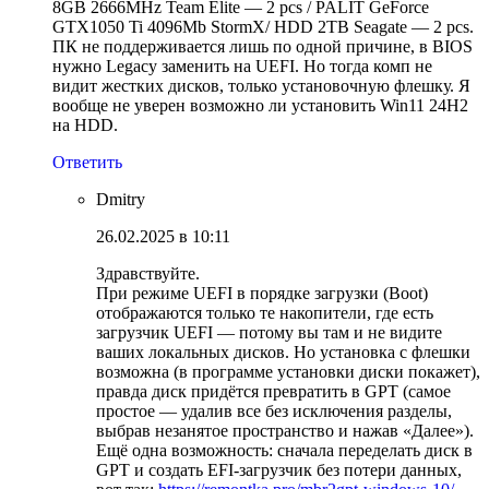
8GB 2666MHz Team Elite — 2 pcs / PALIT GeForce
GTX1050 Ti 4096Mb StormX/ HDD 2TB Seagate — 2 pcs.
ПК не поддерживается лишь по одной причине, в BIOS
нужно Legacy заменить на UEFI. Но тогда комп не
видит жестких дисков, только установочную флешку. Я
вообще не уверен возможно ли установить Win11 24H2
на HDD.
Ответить
Dmitry
26.02.2025 в 10:11
Здравствуйте.
При режиме UEFI в порядке загрузки (Boot)
отображаются только те накопители, где есть
загрузчик UEFI — потому вы там и не видите
ваших локальных дисков. Но установка с флешки
возможна (в программе установки диски покажет),
правда диск придётся превратить в GPT (самое
простое — удалив все без исключения разделы,
выбрав незанятое пространство и нажав «Далее»).
Ещё одна возможность: сначала переделать диск в
GPT и создать EFI-загрузчик без потери данных,