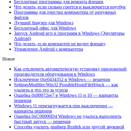
Бесплатные программы для ремонта флешек
Что делать, если сильно греется и выключается ноутбук
Программы для очистки компьютера от ненужных
файлов
Лучший браузер для Windows
Бесплатный офис для Windows
Запуск Android игр и программ в Windows (Эмуляторы
Android)
Что делать, если компьютер не видит флешку
Управление Android с компьютера
Новое
Как отключить автоматическую установку приложений
производителя оборудования в Windows
Исключение 0xe0434352 в Windows — решения
SettingsModifier:Win32 PossibleHostsFileHijack — как
удалить и что это за угроза
Ошибка 0x80072ee7 в Windows 11 и 10 — варианты
решения
Windows 11 перезагружается при выключении —
варианты решения
Ошибка 0xC00000D4 Windows не удалось выполнить
быстрый запуск — решения
Способы удалить драйвер Realtek или другой звуковой