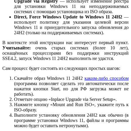
Upgrade via Registry
— использует изменение реестра
для установки Windows 11 на неподдерживаемых
системах с помощью установщика из ISO образа.
Direct, Force Windows Update to Windows 11 24H2
—
использует политику для указания целевой версии
Windows 11 и принудительного запуска обновления до
24H2 (только на поддерживаемых системах).
В контексте этой инструкции нас интересует первый пункт.
Учитывайте:
очень старых системах (более 10 лет),
оснащённых процессорами без поддержки инструкций
SSE4.2, запуск Windows 11 24H2 выполнить не удастся.
Сам процесс будет состоять из следующих простых шагов:
Скачайте образ Windows 11 24H2
каким-либо способом
(программа позволяет сделать это автоматически после
нажатия кнопки Start, но для РФ загрузка может не
работать).
Отметьте опцию «Inplace Upgrade via Server Setup».
Нажмите кнопку «Mount and Run ISO», укажите путь к
ISO-образу.
Выполните установку обновления 24H2 как обычно (в
программе установки Windows 11, файлы и программы
можно будет оставить нетронутыми).