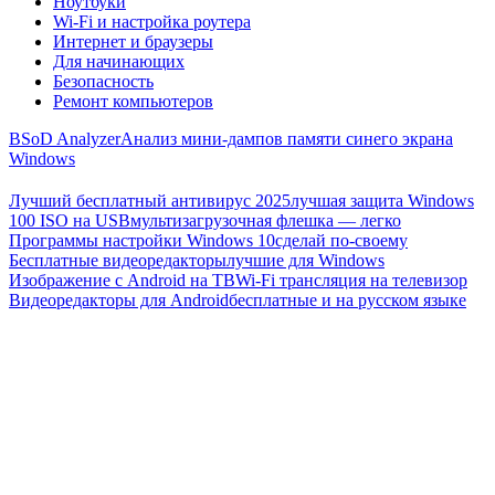
Ноутбуки
Wi-Fi и настройка роутера
Интернет и браузеры
Для начинающих
Безопасность
Ремонт компьютеров
BSoD Analyzer
Анализ мини-дампов памяти синего экрана
Windows
Лучший бесплатный антивирус 2025
лучшая защита Windows
100 ISO на USB
мультизагрузочная флешка — легко
Программы настройки Windows 10
сделай по-своему
Бесплатные видеоредакторы
лучшие для Windows
Изображение с Android на ТВ
Wi-Fi трансляция на телевизор
Видеоредакторы для Android
бесплатные и на русском языке