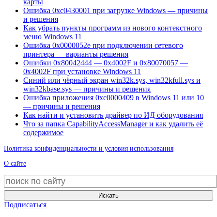
карты
Ошибка 0xc0430001 при загрузке Windows — причины
и решения
Как убрать пункты программ из нового контекстного
меню Windows 11
Ошибка 0x0000052e при подключении сетевого
принтера — варианты решения
Ошибки 0x80042444 — 0x4002F и 0x80070057 —
0x4002F при установке Windows 11
Синий или чёрный экран win32k.sys, win32kfull.sys и
win32kbase.sys — причины и решения
Ошибка приложения 0xc0000409 в Windows 11 или 10
— причины и решения
Как найти и установить драйвер по ИД оборудования
Что за папка CapabilityAccessManager и как удалить её
содержимое
Политика конфиденциальности и условия использования
О сайте
Искать
Подписаться