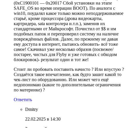
(0xC1900101 — 0x20017 Сбой установки на этапе
SAFE_OS во время операции BOOT). По аналоги с
win10, поудалял какое только можно неподдерживаемое
старьё, кроме процессора (дрова видеокарты,
картридера, sata контролера и.т.п.), заменив их
стандартными от Майкрософт. Почистил от $$ и им
подобных папок и перепроверил систему на наличие
повреждённых файлов. Далее, по прежнему не давая
ему доступа в интернет, пытаюсь обновить- всё тоже
самое! Скачивал уже несколько образов (посвежее/
постарее, чистых для Flyby и уже готовых с обходом
блокировок)- результат один и тот же!
Стоит ли пробовать поставить начисто ? Или впустую ?
Создаётся такое впечатление, как будто зашит какой то
чек-лист по оборудованию. Или может чего ещё
недопонимаю (какие то дополнительные ограничения
по материнке) ?
Ответить
Dmitry
22.02.2025 в 14:30