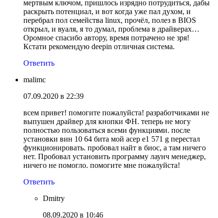
мертвым ключом, пришлось изрядно потрудиться, дабы
раскрыть потенциал, и вот когда уже пал духом, и
перебрал пол семейства linux, прочёл, полез в BIOS
открыл, и вуаля, я то думал, проблема в драйверах…
Оромное спасибо автору, время потрачено не зря!
Кстати рекомендую deepin отличная система.
Ответить
malimc
07.09.2020 в 22:39
всем привет! помогите пожалуйста! разработчиками не
выпушен драйвер для кнопки ФН. теперь не могу
полностью пользоваться всеми функциями. после
установки вин 10 64 бита мой асер e1 571 g перестал
функционировать. пробовал найт в биос, а там ничего
нет. Пробовал установить программу лаунч менеджер,
ничего не помогло. помогите мне пожалуйста!
Ответить
Dmitry
08.09.2020 в 10:46