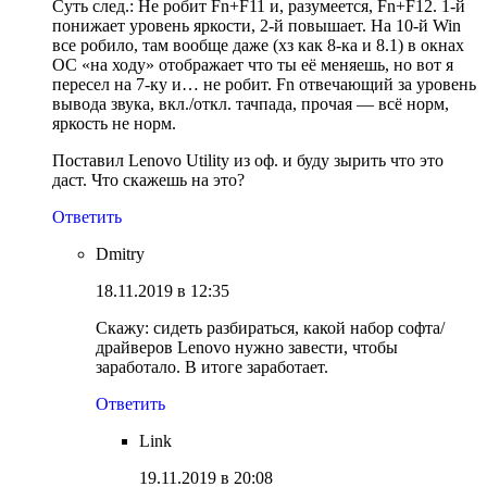
Суть след.: Не робит Fn+F11 и, разумеется, Fn+F12. 1-й
понижает уровень яркости, 2-й повышает. На 10-й Win
все робило, там вообще даже (хз как 8-ка и 8.1) в окнах
ОС «на ходу» отображает что ты её меняешь, но вот я
пересел на 7-ку и… не робит. Fn отвечающий за уровень
вывода звука, вкл./откл. тачпада, прочая — всё норм,
яркость не норм.
Поставил Lenovo Utility из оф. и буду зырить что это
даст. Что скажешь на это?
Ответить
Dmitry
18.11.2019 в 12:35
Скажу: сидеть разбираться, какой набор софта/
драйверов Lenovo нужно завести, чтобы
заработало. В итоге заработает.
Ответить
Link
19.11.2019 в 20:08