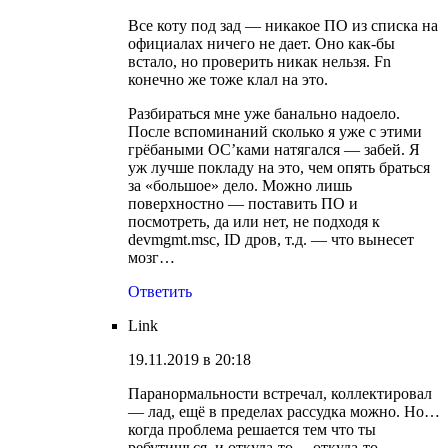
Все коту под зад — никакое ПО из списка на
официалах ничего не дает. Оно как-бы
встало, но проверить никак нельзя. Fn
конечно же тоже клал на это.
Разбираться мне уже банально надоело.
После вспоминаний сколько я уже с этими
грёбаными ОС’ками натягался — забей. Я
уж лучше покладу на это, чем опять браться
за «большое» дело. Можно лишь
поверхностно — поставить ПО и
посмотреть, да или нет, не подходя к
devmgmt.msc, ID дров, т.д. — что вынесет
мозг…
Ответить
Link
19.11.2019 в 20:18
Паранормальности встречал, коллектировал
— лад, ещё в пределах рассудка можно. Но…
когда проблема решается тем что ты
ребутишься, и откуда-то… откуда-то,