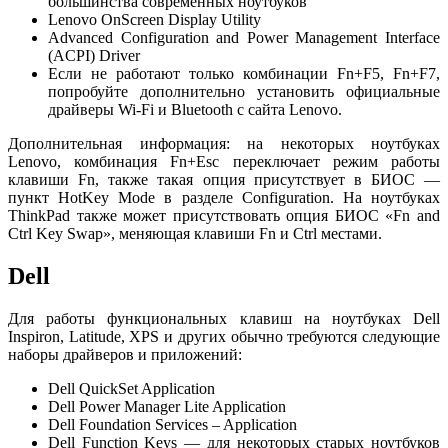
большинства современных ноутбуков
Lenovo OnScreen Display Utility
Advanced Configuration and Power Management Interface
(ACPI) Driver
Если не работают только комбинации Fn+F5, Fn+F7,
попробуйте дополнительно установить официальные
драйверы Wi-Fi и Bluetooth с сайта Lenovo.
Дополнительная информация: на некоторых ноутбуках
Lenovo, комбинация Fn+Esc переключает режим работы
клавиши Fn, также такая опция присутствует в БИОС —
пункт HotKey Mode в разделе Configuration. На ноутбуках
ThinkPad также может присутствовать опция БИОС «Fn and
Ctrl Key Swap», меняющая клавиши Fn и Ctrl местами.
Dell
Для работы функциональных клавиш на ноутбуках Dell
Inspiron, Latitude, XPS и других обычно требуются следующие
наборы драйверов и приложений:
Dell QuickSet Application
Dell Power Manager Lite Application
Dell Foundation Services – Application
Dell Function Keys — для некоторых старых ноутбуков