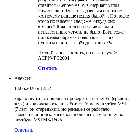
ставится «Lenovo ACPI-Compliant Virtual
Power Controller», ты задаешься вопросом:
«А почему раньше нельзя было?!». Но после
этого появляется след.: «А откуда оно
взялось? Я же ничего не ставил, да и
неизвестнных уст-ств не было! Боги тоже
подобным образом появляются — из
пустоты и хоп — ещё одна заноза?!»
ID этой занозы, кстать, на всяк случай:
ACPI\VPC2004
Ответить
Алексей
14.05.2020 в 12:52
Здравствуйте, я пробовал проверить кнопку Fn (яркость,
звук) и как оказалось, не работает. У меня ноутбук MSI
(7 лет), он старенький, но раньше все работало.
Помогите и подскажите, как включить эту кнопку на
ноутбуке MSI MS-16G5
Ответить