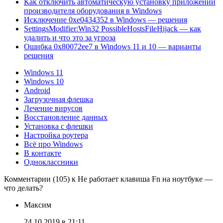
Как отключить автоматическую установку приложений
производителя оборудования в Windows
Исключение 0xe0434352 в Windows — решения
SettingsModifier:Win32 PossibleHostsFileHijack — как
удалить и что это за угроза
Ошибка 0x80072ee7 в Windows 11 и 10 — варианты
решения
Windows 11
Windows 10
Android
Загрузочная флешка
Лечение вирусов
Восстановление данных
Установка с флешки
Настройка роутера
Всё про Windows
В контакте
Одноклассники
Комментарии (105) к Не работает клавиша Fn на ноутбуке —
что делать?
Максим
24.10.2019 в 21:11