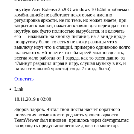
ноутбук Aser Extensa 2520G windows 10 64bit проблема с
комбинацией: не работают некоторые а именно
регулировка яркости. не по теме, но может знаете, при
закрытии крышки, нажатии клавиш для перехода в сон
ноутбук как будто полностью вырубается, и включать
его — нажимать на кнопку питания, на 7 винде вроде
по другому было. то есть я не вижу разницы что я
выключу ноут что в спящий, примерно одинаково долго
включаются. мб знаете что с батареей можно сделать,
всегда мало работал от 1 заряда. как то засек давно, за
47минут разрядил играя в игру, слушая музыку в вк, и
на максимальной яркости( тогда 7 винда была)
Ответить
Link
18.11.2019 в 02:08
Здоров-здоров. Читал твои посты насчет обратного
получения возможности редачить уровень яркости.
TeamViewer был виновен, пришлось через devmgmt.msc
возвращать предустановленные дрова на монитор.