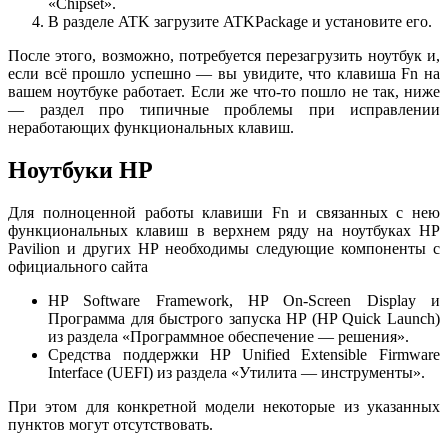
«Chipset».
В разделе ATK загрузите ATKPackage и установите его.
После этого, возможно, потребуется перезагрузить ноутбук и,
если всё прошло успешно — вы увидите, что клавиша Fn на
вашем ноутбуке работает. Если же что-то пошло не так, ниже
— раздел про типичные проблемы при исправлении
неработающих функциональных клавиш.
Ноутбуки HP
Для полноценной работы клавиши Fn и связанных с нею
функциональных клавиш в верхнем ряду на ноутбуках HP
Pavilion и других HP необходимы следующие компоненты с
официального сайта
HP Software Framework, HP On-Screen Display и
Программа для быстрого запуска HP (HP Quick Launch)
из раздела «Программное обеспечение — решения».
Средства поддержки HP Unified Extensible Firmware
Interface (UEFI) из раздела «Утилита — инструменты».
При этом для конкретной модели некоторые из указанных
пунктов могут отсутствовать.