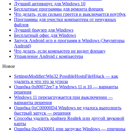
Лучший антивирус для Windows 10
Бесплатные программы для ремонта флешек
Что делать, если сильно греется и выключается ноутбук
Программы для очистки компьютера от ненужных
файлов
Лучший браузер для Windows
Бесплатный офис для Windows
Запуск Android игр и программ в Windows (Эмуляторы
Android)
Что делать, если компьютер не видит флешку
Управление Android с компьютера
Новое
SettingsModifier:Win32 PossibleHostsFileHijack — как
удалить и что это за угроза
Ошибка 0x80072ee7 в Windows 11 и 10 — варианты
решения
Windows 11 перезагружается при выключении —
варианты решения
Ошибка 0xC00000D4 Windows не удалось выполнить
быстрый запуск — решения
Способы удалить драйвер Realtek или другой звуковой
карты
Ошибка 0xc0430001 при загрузке Windows — причины