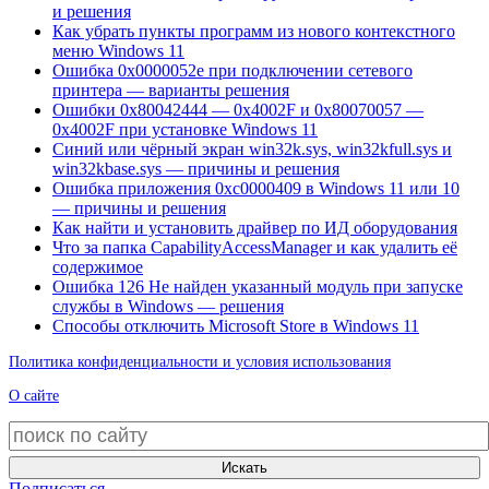
и решения
Как убрать пункты программ из нового контекстного
меню Windows 11
Ошибка 0x0000052e при подключении сетевого
принтера — варианты решения
Ошибки 0x80042444 — 0x4002F и 0x80070057 —
0x4002F при установке Windows 11
Синий или чёрный экран win32k.sys, win32kfull.sys и
win32kbase.sys — причины и решения
Ошибка приложения 0xc0000409 в Windows 11 или 10
— причины и решения
Как найти и установить драйвер по ИД оборудования
Что за папка CapabilityAccessManager и как удалить её
содержимое
Ошибка 126 Не найден указанный модуль при запуске
службы в Windows — решения
Способы отключить Microsoft Store в Windows 11
Политика конфиденциальности и условия использования
О сайте
Искать
Подписаться