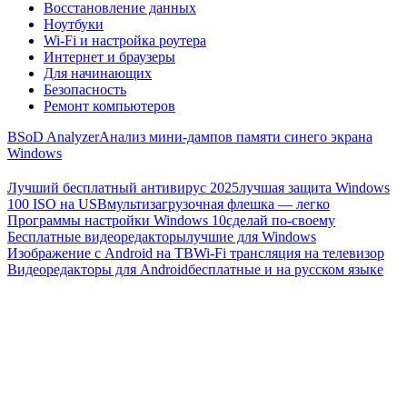
Восстановление данных
Ноутбуки
Wi-Fi и настройка роутера
Интернет и браузеры
Для начинающих
Безопасность
Ремонт компьютеров
BSoD Analyzer
Анализ мини-дампов памяти синего экрана
Windows
Лучший бесплатный антивирус 2025
лучшая защита Windows
100 ISO на USB
мультизагрузочная флешка — легко
Программы настройки Windows 10
сделай по-своему
Бесплатные видеоредакторы
лучшие для Windows
Изображение с Android на ТВ
Wi-Fi трансляция на телевизор
Видеоредакторы для Android
бесплатные и на русском языке