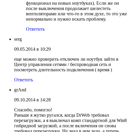
функционал на новых ноутбуках). Если же он
после выключения продолжает шелестеть
вентиляторами или что-то в этом духе, то это уже
ненормально и нужно искать проблему.
Ответить
serg
09.05.2014 в 10:29
еще можно проверить отключен ли ноутбук зайти в
Центр управления сетями / беспроводная сеть и
посмотреть длительность подключения ( время )
Ответить
grAnd
09.10.2014 в 14:28
Спасибо, помогло!
Раньше я жутко ругался, когда DrWeb требовал
перезагрузки, а я выключал комп стандартной для Win8
гибридной загрузкой, а после включения он снова
требовал перезагрзуки. Не знал в чем дело, а теперь