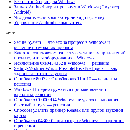
Бесплатный офис для Windows
Запуск Android игр и программ в Windows (Эмуляторы
Android)
Что делать, если компьютер не видит флешку
Управление Android с компьютера
Новое
Secure System — что это за процесс в Windows и
решение возможных проблем
Как отключить автоматическую установку приложений
производителя оборудования в Windows
Исключение 0xe0434352 в Windows — решения
SettingsModifier:Win32 PossibleHostsFileHijack — как
удалить и что это за угроза
Ошибка 0x80072ee7 в Windows 11 и 10 — варианты
решения
Windows 11 перезагружается при выключении —
варианты решения
Ошибка 0xC00000D4 Windows не удалось выполнить
быстрый запуск — решения
Способы удалить драйвер Realtek или другой звуковой
карты
Ошибка 0xc0430001 при загрузке Windows — причины
и решения