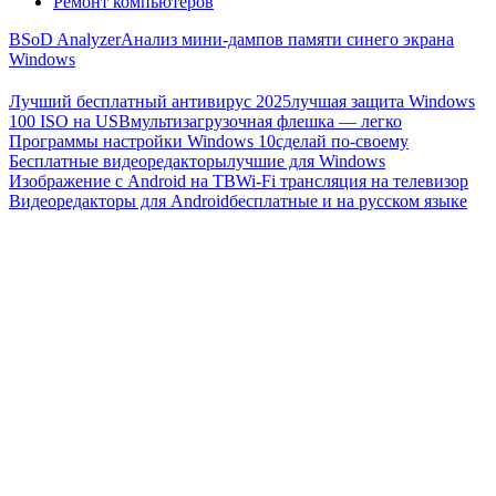
Ремонт компьютеров
BSoD Analyzer
Анализ мини-дампов памяти синего экрана
Windows
Лучший бесплатный антивирус 2025
лучшая защита Windows
100 ISO на USB
мультизагрузочная флешка — легко
Программы настройки Windows 10
сделай по-своему
Бесплатные видеоредакторы
лучшие для Windows
Изображение с Android на ТВ
Wi-Fi трансляция на телевизор
Видеоредакторы для Android
бесплатные и на русском языке