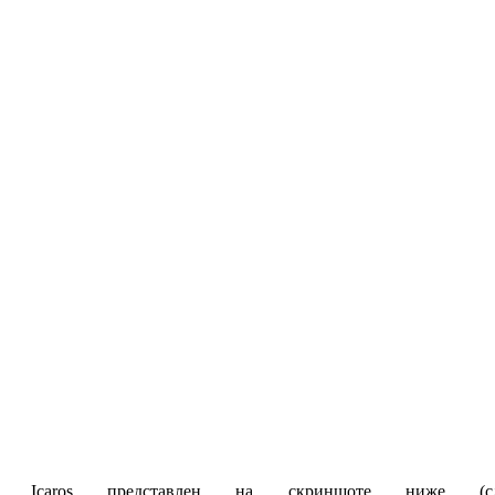
 в Icaros представлен на скриншоте ниже (с