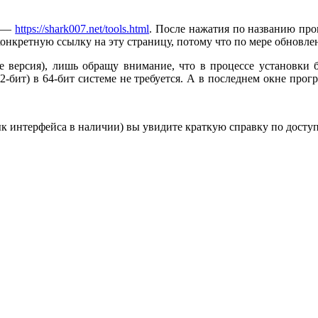
s —
https://shark007.net/tools.html
. После нажатия по названию про
нкретную ссылку на эту страницу, потому что по мере обновлени
e версия), лишь обращу внимание, что в процессе установки бу
86 (32-бит) в 64-бит системе не требуется. А в последнем окне пр
ык интерфейса в наличии) вы увидите краткую справку по досту