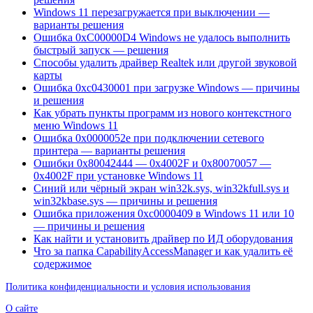
Windows 11 перезагружается при выключении —
варианты решения
Ошибка 0xC00000D4 Windows не удалось выполнить
быстрый запуск — решения
Способы удалить драйвер Realtek или другой звуковой
карты
Ошибка 0xc0430001 при загрузке Windows — причины
и решения
Как убрать пункты программ из нового контекстного
меню Windows 11
Ошибка 0x0000052e при подключении сетевого
принтера — варианты решения
Ошибки 0x80042444 — 0x4002F и 0x80070057 —
0x4002F при установке Windows 11
Синий или чёрный экран win32k.sys, win32kfull.sys и
win32kbase.sys — причины и решения
Ошибка приложения 0xc0000409 в Windows 11 или 10
— причины и решения
Как найти и установить драйвер по ИД оборудования
Что за папка CapabilityAccessManager и как удалить её
содержимое
Политика конфиденциальности и условия использования
О сайте