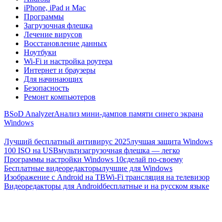
iPhone, iPad и Mac
Программы
Загрузочная флешка
Лечение вирусов
Восстановление данных
Ноутбуки
Wi-Fi и настройка роутера
Интернет и браузеры
Для начинающих
Безопасность
Ремонт компьютеров
BSoD Analyzer
Анализ мини-дампов памяти синего экрана
Windows
Лучший бесплатный антивирус 2025
лучшая защита Windows
100 ISO на USB
мультизагрузочная флешка — легко
Программы настройки Windows 10
сделай по-своему
Бесплатные видеоредакторы
лучшие для Windows
Изображение с Android на ТВ
Wi-Fi трансляция на телевизор
Видеоредакторы для Android
бесплатные и на русском языке