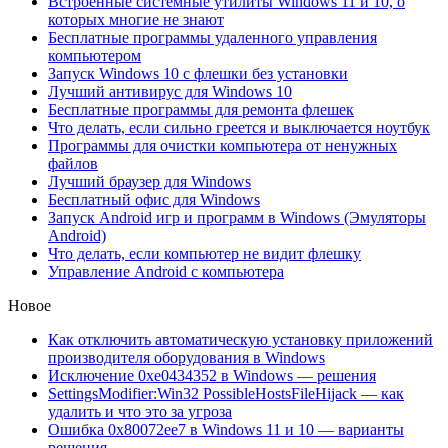
Встроенные системные утилиты Windows 11 и 10, о
которых многие не знают
Бесплатные программы удаленного управления
компьютером
Запуск Windows 10 с флешки без установки
Лучший антивирус для Windows 10
Бесплатные программы для ремонта флешек
Что делать, если сильно греется и выключается ноутбук
Программы для очистки компьютера от ненужных
файлов
Лучший браузер для Windows
Бесплатный офис для Windows
Запуск Android игр и программ в Windows (Эмуляторы
Android)
Что делать, если компьютер не видит флешку
Управление Android с компьютера
Новое
Как отключить автоматическую установку приложений
производителя оборудования в Windows
Исключение 0xe0434352 в Windows — решения
SettingsModifier:Win32 PossibleHostsFileHijack — как
удалить и что это за угроза
Ошибка 0x80072ee7 в Windows 11 и 10 — варианты
решения