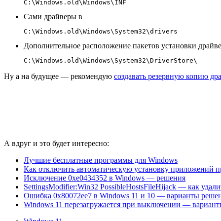
C:\Windows.old\Windows\INF
Сами драйверы в
C:\Windows.old\Windows\System32\drivers
Дополнительное расположение пакетов установки драйв
C:\Windows.old\Windows\System32\DriverStore\
Ну а на будущее — рекомендую
создавать резервную копию др
А вдруг и это будет интересно:
Лучшие бесплатные программы для Windows
Как отключить автоматическую установку приложений п
Исключение 0xe0434352 в Windows — решения
SettingsModifier:Win32 PossibleHostsFileHijack — как удали
Ошибка 0x80072ee7 в Windows 11 и 10 — варианты реше
Windows 11 перезагружается при выключении — вариан