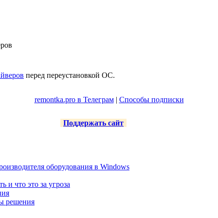
еров
айверов
перед переустановкой ОС.
remontka.pro в Телеграм
|
Способы подписки
Поддержать сайт
роизводителя оборудования в Windows
ть и что это за угроза
ния
ты решения