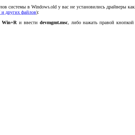
лов системы в Windows.old у вас не установились драйверы ка
F и других файлов
):
и
Win+R
и ввести
devmgmt.msc
, либо нажать правой кнопко