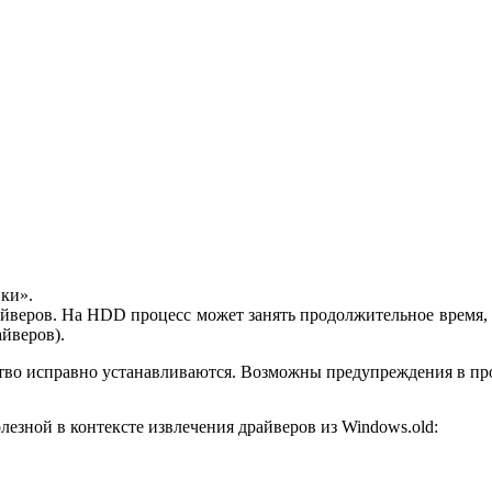
пки».
йверов. На HDD процесс может занять продолжительное время, 
айверов).
тво исправно устанавливаются. Возможны предупреждения в проц
езной в контексте извлечения драйверов из Windows.old: