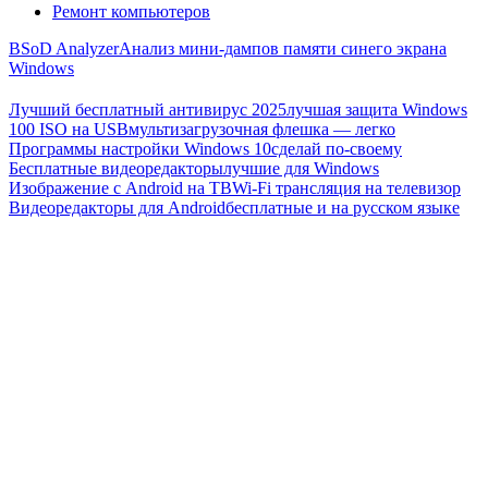
Ремонт компьютеров
BSoD Analyzer
Анализ мини-дампов памяти синего экрана
Windows
Лучший бесплатный антивирус 2025
лучшая защита Windows
100 ISO на USB
мультизагрузочная флешка — легко
Программы настройки Windows 10
сделай по-своему
Бесплатные видеоредакторы
лучшие для Windows
Изображение с Android на ТВ
Wi-Fi трансляция на телевизор
Видеоредакторы для Android
бесплатные и на русском языке