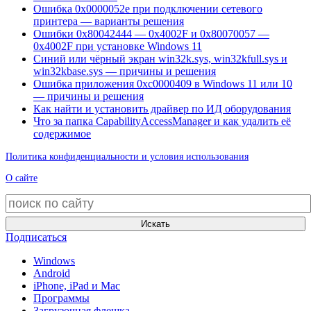
Ошибка 0x0000052e при подключении сетевого
принтера — варианты решения
Ошибки 0x80042444 — 0x4002F и 0x80070057 —
0x4002F при установке Windows 11
Синий или чёрный экран win32k.sys, win32kfull.sys и
win32kbase.sys — причины и решения
Ошибка приложения 0xc0000409 в Windows 11 или 10
— причины и решения
Как найти и установить драйвер по ИД оборудования
Что за папка CapabilityAccessManager и как удалить её
содержимое
Политика конфиденциальности и условия использования
О сайте
Искать
Подписаться
Windows
Android
iPhone, iPad и Mac
Программы
Загрузочная флешка