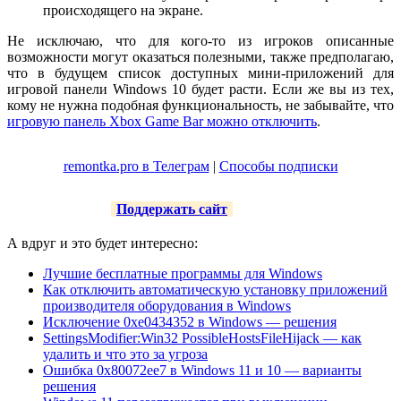
происходящего на экране.
Не исключаю, что для кого-то из игроков описанные
возможности могут оказаться полезными, также предполагаю,
что в будущем список доступных мини-приложений для
игровой панели Windows 10 будет расти. Если же вы из тех,
кому не нужна подобная функциональность, не забывайте, что
игровую панель Xbox Game Bar можно отключить
.
remontka.pro в Телеграм
|
Способы подписки
Поддержать сайт
А вдруг и это будет интересно:
Лучшие бесплатные программы для Windows
Как отключить автоматическую установку приложений
производителя оборудования в Windows
Исключение 0xe0434352 в Windows — решения
SettingsModifier:Win32 PossibleHostsFileHijack — как
удалить и что это за угроза
Ошибка 0x80072ee7 в Windows 11 и 10 — варианты
решения