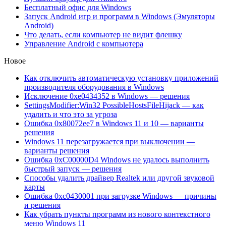
Бесплатный офис для Windows
Запуск Android игр и программ в Windows (Эмуляторы
Android)
Что делать, если компьютер не видит флешку
Управление Android с компьютера
Новое
Как отключить автоматическую установку приложений
производителя оборудования в Windows
Исключение 0xe0434352 в Windows — решения
SettingsModifier:Win32 PossibleHostsFileHijack — как
удалить и что это за угроза
Ошибка 0x80072ee7 в Windows 11 и 10 — варианты
решения
Windows 11 перезагружается при выключении —
варианты решения
Ошибка 0xC00000D4 Windows не удалось выполнить
быстрый запуск — решения
Способы удалить драйвер Realtek или другой звуковой
карты
Ошибка 0xc0430001 при загрузке Windows — причины
и решения
Как убрать пункты программ из нового контекстного
меню Windows 11