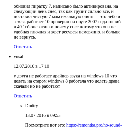
обновил пиратку 7, написано было активирована. на
следующий день снес, так как грузит сильно все, и
поставил чистую 7 максимальную опять — это небо и
земля. работает 10 проверил на ноуте 2007 года тошиба
л 40 1гб оперативки почему снес потому что она не
удобная глючная и жрет ресурсы немерянно. и больше
не вернусь.
Ответить
vusal
12.07.2016 в 17:10
у друга не работает драйвер звука на windows 10 что
делать на старом windows 8 работала что делать драва
скачали но не работают
Ответить
Dmitry
13.07.2016 в 09:53
Посмотрите вот это:
https://remontka.pro/no-sound-