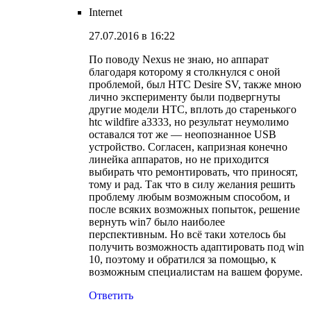
Internet
27.07.2016 в 16:22
По поводу Nexus не знаю, но аппарат
благодаря которому я столкнулся с оной
проблемой, был HTC Desire SV, также мною
лично эксперименту были подвергнуты
другие модели HTC, вплоть до старенького
htc wildfire a3333, но результат неумолимо
оставался тот же — неопознанное USB
устройство. Согласен, капризная конечно
линейка аппаратов, но не приходится
выбирать что ремонтировать, что приносят,
тому и рад. Так что в силу желания решить
проблему любым возможным способом, и
после всяких возможных попыток, решение
вернуть win7 было наиболее
перспективным. Но всё таки хотелось бы
получить возможность адаптировать под win
10, поэтому и обратился за помощью, к
возможным специалистам на вашем форуме.
Ответить