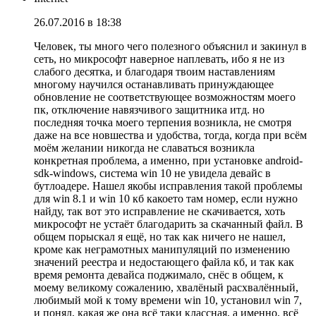
26.07.2016 в 18:38
Человек, ты много чего полезного объяснил и закинул в
сеть, но микрософт наверное наплевать, ибо я не из
слабого десятка, и благодаря твоим наставлениям
многому научился останавливать принуждающее
обновление не соответствующее возможностям моего
пк, отключение навязчивого защитника итд. но
последняя точка моего терпения возникла, не смотря
даже на все новшества и удобства, тогда, когда при всём
моём желании никогда не славаться возникла
конкретная проблема, а именно, при установке android-
sdk-windows, система win 10 не увидела девайс в
бутлоадере. Нашел якобы исправления такой проблемы
для win 8.1 и win 10 кб какоето там номер, если нужно
найду, так вот это исправление не скачивается, хоть
микрософт не устаёт благодарить за скачанный файл. В
общем порыскал я ещё, но так как ничего не нашел,
кроме как неграмотных манипуляций по изменению
значений реестра и недостающего файла кб, и так как
время ремонта девайса поджимало, снёс в общем, к
моему великому сожалению, хвалёный расхвалённый,
любимый мой к тому времени win 10, установил win 7,
и понял, какая же она всё таки классная, а именно, всё