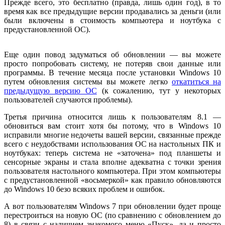
Прежде всего, это бесплатно (правда, лишь один год), в то
время как все предыдущие версии продавались за деньги (или
были включены в стоимость компьютера и ноутбука с
предустановленной ОС).
Еще один повод задуматься об обновлении — вы можете
просто попробовать систему, не потеряв свои данные или
программы. В течение месяца после установки Windows 10
путем обновления системы вы можете легко
откатиться на
предыдущую версию ОС
(к сожалению, тут у некоторых
пользователей случаются проблемы).
Третья причина относится лишь к пользователям 8.1 —
обновиться вам стоит хотя бы потому, что в Windows 10
исправили многие недочеты вашей версии, связанные прежде
всего с неудобствами использования ОС на настольных ПК и
ноутбуках: теперь система не «заточена» под планшеты и
сенсорные экраны и стала вполне адекватна с точки зрения
пользователя настольного компьютера. При этом компьютеры
с предустановленной «восьмеркой» как правило обновляются
до Windows 10 безо всяких проблем и ошибок.
А вот пользователям Windows 7 при обновлении будет проще
перестроиться на новую ОС (по сравнению с обновлением до
8) в связи с наличием знакомого меню «Пуск», да и просто