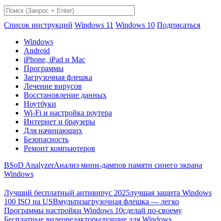
Список инструкций
Windows 11
Windows 10
Подписаться
Windows
Android
iPhone, iPad и Mac
Программы
Загрузочная флешка
Лечение вирусов
Восстановление данных
Ноутбуки
Wi-Fi и настройка роутера
Интернет и браузеры
Для начинающих
Безопасность
Ремонт компьютеров
BSoD Analyzer
Анализ мини-дампов памяти синего экрана
Windows
Лучший бесплатный антивирус 2025
лучшая защита Windows
100 ISO на USB
мультизагрузочная флешка — легко
Программы настройки Windows 10
сделай по-своему
Бесплатные видеоредакторы
лучшие для Windows