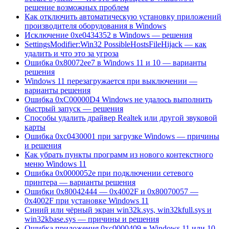
решение возможных проблем
Как отключить автоматическую установку приложений
производителя оборудования в Windows
Исключение 0xe0434352 в Windows — решения
SettingsModifier:Win32 PossibleHostsFileHijack — как
удалить и что это за угроза
Ошибка 0x80072ee7 в Windows 11 и 10 — варианты
решения
Windows 11 перезагружается при выключении —
варианты решения
Ошибка 0xC00000D4 Windows не удалось выполнить
быстрый запуск — решения
Способы удалить драйвер Realtek или другой звуковой
карты
Ошибка 0xc0430001 при загрузке Windows — причины
и решения
Как убрать пункты программ из нового контекстного
меню Windows 11
Ошибка 0x0000052e при подключении сетевого
принтера — варианты решения
Ошибки 0x80042444 — 0x4002F и 0x80070057 —
0x4002F при установке Windows 11
Синий или чёрный экран win32k.sys, win32kfull.sys и
win32kbase.sys — причины и решения
Ошибка приложения 0xc0000409 в Windows 11 или 10