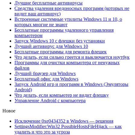
Лучшие бесплатные антивирусы
Средства удаления вредоносных программ (которых не
видит ваш антивирус)
Встроенные системные утилиты Windows 11 и 10, о
которых многие не знают
Бесплатные программы удаленного управления
компьютером
Запуск Windows 10 с флешки без установки
Лучший антивирус для Windows 10
Бесплатные программы для ремонта флешек
Что делать, если сильно греется и выключается ноутбук
Программы для очистки компьютера от ненужных
файлов
Лучший браузер для Windows
Бесплатный офис для Windows
Запуск Android игр и программ в Windows (Эмуляторы
Android)
Что делать, если компьютер не видит флешку
Управление Android с компьютера
Новое
Исключение 0xe0434352 в Windows — решения
SettingsModifier:Win32 PossibleHostsFileHijack — как
удалить и что это за угроза