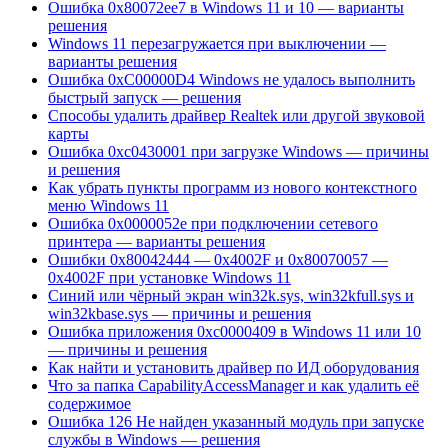
Ошибка 0x80072ee7 в Windows 11 и 10 — варианты
решения
Windows 11 перезагружается при выключении —
варианты решения
Ошибка 0xC00000D4 Windows не удалось выполнить
быстрый запуск — решения
Способы удалить драйвер Realtek или другой звуковой
карты
Ошибка 0xc0430001 при загрузке Windows — причины
и решения
Как убрать пункты программ из нового контекстного
меню Windows 11
Ошибка 0x0000052e при подключении сетевого
принтера — варианты решения
Ошибки 0x80042444 — 0x4002F и 0x80070057 —
0x4002F при установке Windows 11
Синий или чёрный экран win32k.sys, win32kfull.sys и
win32kbase.sys — причины и решения
Ошибка приложения 0xc0000409 в Windows 11 или 10
— причины и решения
Как найти и установить драйвер по ИД оборудования
Что за папка CapabilityAccessManager и как удалить её
содержимое
Ошибка 126 Не найден указанный модуль при запуске
службы в Windows — решения