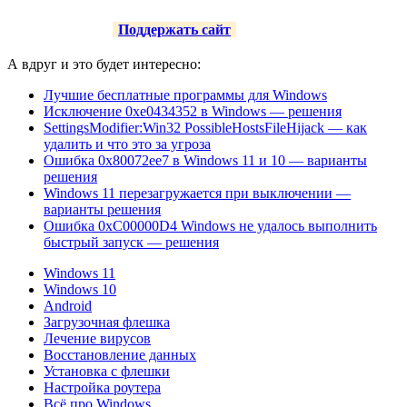
Поддержать сайт
А вдруг и это будет интересно:
Лучшие бесплатные программы для Windows
Исключение 0xe0434352 в Windows — решения
SettingsModifier:Win32 PossibleHostsFileHijack — как
удалить и что это за угроза
Ошибка 0x80072ee7 в Windows 11 и 10 — варианты
решения
Windows 11 перезагружается при выключении —
варианты решения
Ошибка 0xC00000D4 Windows не удалось выполнить
быстрый запуск — решения
Windows 11
Windows 10
Android
Загрузочная флешка
Лечение вирусов
Восстановление данных
Установка с флешки
Настройка роутера
Всё про Windows