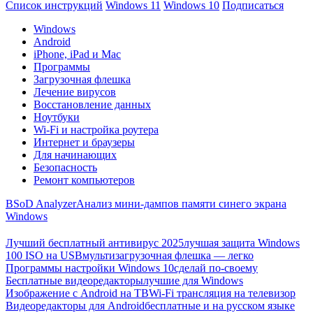
Список инструкций
Windows 11
Windows 10
Подписаться
Windows
Android
iPhone, iPad и Mac
Программы
Загрузочная флешка
Лечение вирусов
Восстановление данных
Ноутбуки
Wi-Fi и настройка роутера
Интернет и браузеры
Для начинающих
Безопасность
Ремонт компьютеров
BSoD Analyzer
Анализ мини-дампов памяти синего экрана
Windows
Лучший бесплатный антивирус 2025
лучшая защита Windows
100 ISO на USB
мультизагрузочная флешка — легко
Программы настройки Windows 10
сделай по-своему
Бесплатные видеоредакторы
лучшие для Windows
Изображение с Android на ТВ
Wi-Fi трансляция на телевизор
Видеоредакторы для Android
бесплатные и на русском языке