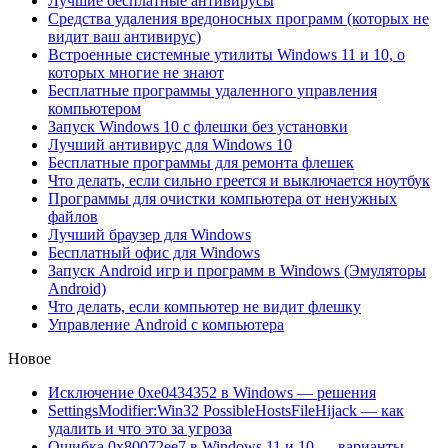
Лучшие бесплатные антивирусы
Средства удаления вредоносных программ (которых не
видит ваш антивирус)
Встроенные системные утилиты Windows 11 и 10, о
которых многие не знают
Бесплатные программы удаленного управления
компьютером
Запуск Windows 10 с флешки без установки
Лучший антивирус для Windows 10
Бесплатные программы для ремонта флешек
Что делать, если сильно греется и выключается ноутбук
Программы для очистки компьютера от ненужных
файлов
Лучший браузер для Windows
Бесплатный офис для Windows
Запуск Android игр и программ в Windows (Эмуляторы
Android)
Что делать, если компьютер не видит флешку
Управление Android с компьютера
Новое
Исключение 0xe0434352 в Windows — решения
SettingsModifier:Win32 PossibleHostsFileHijack — как
удалить и что это за угроза
Ошибка 0x80072ee7 в Windows 11 и 10 — варианты