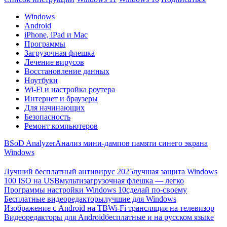
Windows
Android
iPhone, iPad и Mac
Программы
Загрузочная флешка
Лечение вирусов
Восстановление данных
Ноутбуки
Wi-Fi и настройка роутера
Интернет и браузеры
Для начинающих
Безопасность
Ремонт компьютеров
BSoD Analyzer
Анализ мини-дампов памяти синего экрана
Windows
Лучший бесплатный антивирус 2025
лучшая защита Windows
100 ISO на USB
мультизагрузочная флешка — легко
Программы настройки Windows 10
сделай по-своему
Бесплатные видеоредакторы
лучшие для Windows
Изображение с Android на ТВ
Wi-Fi трансляция на телевизор
Видеоредакторы для Android
бесплатные и на русском языке