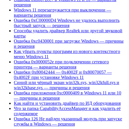
решения
Windows 11 перезагружается при выключении —
варианты решения
Ошибка 0xC00000D4 Windows не удалось выполнить
быстрый запуск — решения
Способы удалить драйвер Realtek или другой звуковой
карты
Ошибка 0xc0430001 при загрузке Windows — причины
и решения
Как убрать пункты программ из нового контекстного
меню Windows 11
Ошибка 0x0000052e при подключении сетевого
принтера — варианты решения
Ошибки 0x80042444 — 0x4002F и 0x80070057 —
0x4002F при установке Windows 11
Синий или чёрный экран win32k.sys, win32kfull.sys и
win32kbase.sys — причины и решения
Ошибка приложения 0xc0000409 в Windows 11 или 10
— причины и решения
Как найти и установить драйвер по ИД оборудования
Что за папка CapabilityAccessManager и как удалить её
содержимое
Ошибка 126 Не найден указанный модуль при запуске
службы в Windows — решения