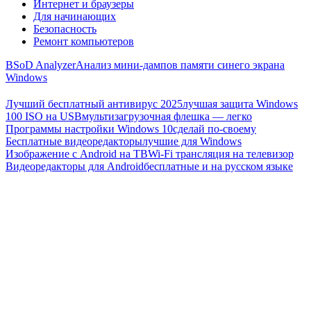
Интернет и браузеры
Для начинающих
Безопасность
Ремонт компьютеров
BSoD Analyzer
Анализ мини-дампов памяти синего экрана
Windows
Лучший бесплатный антивирус 2025
лучшая защита Windows
100 ISO на USB
мультизагрузочная флешка — легко
Программы настройки Windows 10
сделай по-своему
Бесплатные видеоредакторы
лучшие для Windows
Изображение с Android на ТВ
Wi-Fi трансляция на телевизор
Видеоредакторы для Android
бесплатные и на русском языке