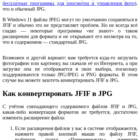
бесплатные программы для просмотра и управления фото
),
что и обычный JPG.
В Windows 11 файлы JPEG могут по умолчанию сохраняться в
JFIF и обычно это не представляет проблем. Но не всегда всё
гладко — некоторые программы «не знают» о таком
расширении для формата и не открывают его несмотря на то,
что в содержимом — стандартный JPG.
Возможен и другой вариант: вам требуется куда-то загрузить
фотографию или картинку, вы скачали её из Интернета, а при
загрузке она не отображается в окне выбора, поскольку
поддерживаются только JPG/JPEG и PNG форматы. В этом
случае вы можете захотеть конвертировать JFIF в JPG.
Как конвертировать JFIF в JPG
С учётом совпадающего содержимого файлов JFIF и JPG,
какая-либо конвертация форматов не требуется, достаточно
изменить расширение файла:
Если расширения файлов у вас в системе отображаются,
нажмите правой кнопкой мыши по файлу JFIF,
выберите пункт «Переименовать», измените