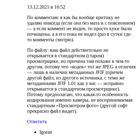
13.12.2021 в 16:52
По комментам: я как бы вообще критику не
удаляю никогда (если она без мата и с пояснением)
— а если коммент не виден, то просто куки были
почищены, а я его пока не видел (раз в сутки где-
то комменты смотрю).
По файлу: ваш файл действительно не
открывается в стандартном (старом)
просмотрщике, но причина там похоже в чем-то
другом, потому что «кодек» тот же JPEG а отличия
— лишь в наличии метаданных JFIF (причем
другой файл, из другого источника, с теми же
метаданными JFIF 1.01 как у вас — исправно
открывается в стандартном просмотрщике).
Потому предполагаю, что какая-то особенность
кодирования именно камеры, не воспринимаемая
стандартным «Просмотром фото» (другой софт
прекрасно файл видит).
Ответить
Igoran