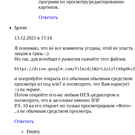
программ по просмотру/редактированию
картинок.
Ответить
Igoran
13.12.2021 в 15:14
Я понимаю, что не все комменты угодны, чтоб не упасть
лицом в грязь :-)
Но так, для всеобщего развития скачайте этот файлик
https://drive.google.com/file/d/1N2rL2u1zltX0gOKcZ
и попробуйте открыть его обычным обычным средством
просмотра из под win7 и посмотрите, что Вам нарисует
:-) на экране.
Потом откройте его-же любым HEX-редактором и
посмотрите, что в заголовке именно JFIF
P.S. 10-ка его откроет но только просмотрщиком «Фото»
, а не обычным средством просмотра.
Ответить
Dmitry