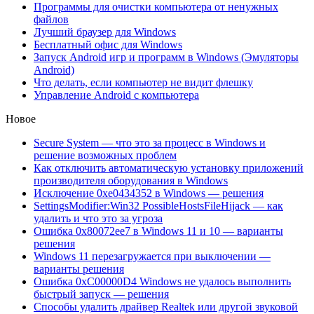
Программы для очистки компьютера от ненужных
файлов
Лучший браузер для Windows
Бесплатный офис для Windows
Запуск Android игр и программ в Windows (Эмуляторы
Android)
Что делать, если компьютер не видит флешку
Управление Android с компьютера
Новое
Secure System — что это за процесс в Windows и
решение возможных проблем
Как отключить автоматическую установку приложений
производителя оборудования в Windows
Исключение 0xe0434352 в Windows — решения
SettingsModifier:Win32 PossibleHostsFileHijack — как
удалить и что это за угроза
Ошибка 0x80072ee7 в Windows 11 и 10 — варианты
решения
Windows 11 перезагружается при выключении —
варианты решения
Ошибка 0xC00000D4 Windows не удалось выполнить
быстрый запуск — решения
Способы удалить драйвер Realtek или другой звуковой