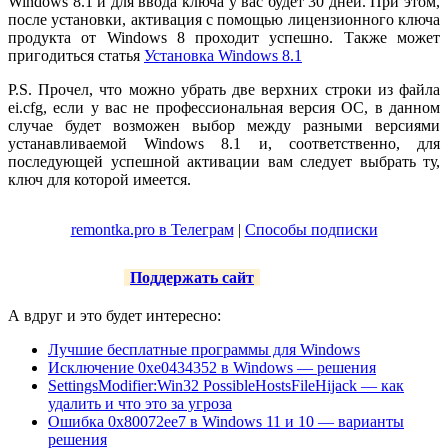
Windows 8.1 и для ввода ключа у вас будет 30 дней. При этом,
после установки, активация с помощью лицензионного ключа
продукта от Windows 8 проходит успешно. Также может
пригодиться статья
Установка Windows 8.1
P.S. Прочел, что можно убрать две верхних строки из файла
ei.cfg, если у вас не профессиональная версия ОС, в данном
случае будет возможен выбор между разными версиями
устанавливаемой Windows 8.1 и, соответственно, для
последующей успешной активации вам следует выбрать ту,
ключ для которой имеется.
remontka.pro в Телеграм
|
Способы подписки
Поддержать сайт
А вдруг и это будет интересно:
Лучшие бесплатные программы для Windows
Исключение 0xe0434352 в Windows — решения
SettingsModifier:Win32 PossibleHostsFileHijack — как
удалить и что это за угроза
Ошибка 0x80072ee7 в Windows 11 и 10 — варианты
решения