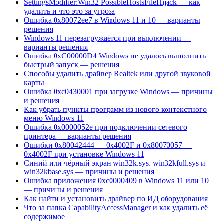
SettingsModifier:Win32 PossibleHostsFileHijack — как
удалить и что это за угроза
Ошибка 0x80072ee7 в Windows 11 и 10 — варианты
решения
Windows 11 перезагружается при выключении —
варианты решения
Ошибка 0xC00000D4 Windows не удалось выполнить
быстрый запуск — решения
Способы удалить драйвер Realtek или другой звуковой
карты
Ошибка 0xc0430001 при загрузке Windows — причины
и решения
Как убрать пункты программ из нового контекстного
меню Windows 11
Ошибка 0x0000052e при подключении сетевого
принтера — варианты решения
Ошибки 0x80042444 — 0x4002F и 0x80070057 —
0x4002F при установке Windows 11
Синий или чёрный экран win32k.sys, win32kfull.sys и
win32kbase.sys — причины и решения
Ошибка приложения 0xc0000409 в Windows 11 или 10
— причины и решения
Как найти и установить драйвер по ИД оборудования
Что за папка CapabilityAccessManager и как удалить её
содержимое