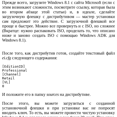
Прежде всего, загрузите Windows 8.1 с сайта Microsoft (если с
этим возникают сложности, посмотрите ссылку, которая была
во втором абзаце этой статьи) и, в идеале, сделайте
загрузочную флешку с дистрибутивом — мастер установки
сам предложит это действие. С загрузочной флешкой все
проще и быстрее. Можно все провернуть и с ISO, но сложнее
(Вкратце: нужно распаковать ISO, проделать то, что описано
ниже и заново создать ISO с помощью Windows ADK для
Windows 8.1).
После того, как дистрибутив готов, создайте текстовый файл
ei.
cfg
следующего содержания:
[EditionID]

Professional

[Channel]

Retail

[VL]

0
И положите его в папку
sources
на дистрибутиве.
После этого, вы можете загрузиться с созданной
установочной флешки и при установке вас не попросят
вводить ключ. То есть, вы можете провести чистую установку