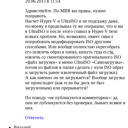
29.06.2015 в 11:14
Здравствуйте. По MBR вы правы, нужно
поправить.
Насчет Hyper-V и UltraISO и не подскажу даже,
по-моему я проделывал ту же операцию, что и вы
в UltraISO и после этого ставил в Hyper-V безо
всяких проблем. Но, возможно, имеет смысл
попробовать модифицировать ISO другими
способами. Или вообще полностью пересобрать
его (извлечь образ в папку, кинуть туда ei.cfg,
извлечь со смонтированного оригинального ISO
«файл загрузки» в меню UltraISO «Самозагрузка»,
потом из файлов в папке сделать с нуля ISO образ
и загрузить ранее извлеченный файл загрузки).
А как именно он не загружается? Вообще загрузка
не происходит (как если бы диск не был
загрузочным) или прерывается?
По поводу «не публикуются комментарии»: да,
они не публикуются без проверки, бывает всякое в
них.
Ответить
Виталий