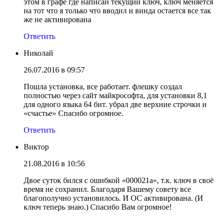
этом в графе где написан текущий ключ, ключ меняется
на тот что я только что вводил и винда остается все так
же не активирована
Ответить
Николай
26.07.2016 в 09:57
Пошла установка, все работает. флешку создал
полностью через сайт майкрософта, для установки 8,1
для одного языка 64 бит. убрал две верхние строчки и
«счастье» Спасибо огромное.
Ответить
Виктор
21.08.2016 в 10:56
Двое суток бился с ошибкой «000021а», т.к. ключ в своё
время не сохранил. Благодаря Вашему совету все
благополучно установилось. И ОС активирована. (И
ключ теперь знаю.) Спасибо Вам огромное!