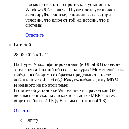
Посмотрите статью про то, как установить
Windows 8 без ключа. И уже после установки
активируйте систему с помощью него (при
условии, что ключ от той же версии, что и
система)
Ответить
Виталий
28.06.2015 в 12:11
На Hyper-V модифицированный (в UltraISO) образ не
запускается. Родной образ — на «ура»! Может ещё что-
нибудь необходимо с образом проделывать после
добавления файла ei.cfg? Какую-нибудь сумму MD5?
И немного не по этой теме:
В статье об установке Win на диски с разметкой GPT
вкралась описка: на дисках в разметке MBR система
видит не более 2 ТБ (у Вас там написано 4 ТБ)
Ответить
Dmitry