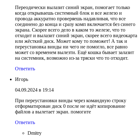
Переодически вылазит синий экран, помогает только
когда открываешь системный блок и все железо и
провода аккуратно проверяешь надавливая, что все
соединено до конца и сразу комп включается без синего
экрана. Скорее всего дело в каком то железе, что то
отходит и вылазит синий экран, скорее всего видеокарта
или жёсткий диск. Может кому то поможет! А так и
переустановка винды ни чего не помогло, все равно
может со временем вылезти. Ещё кошка бывает залазит
на системник, возможно из-за тряски что то отходит.
Ответить
Игорь
04.09.2024 в 19:14
При переустановки винды через командную строку
отформатирован диск 0 после не идёт копирование
файлов а вылетает экран. помогите
Ответить
Dmitry