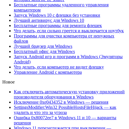
Бесплатные программы удаленного управления
компьютером
Запуск Windows 10 с флешки без установки
Лучший антивирус для Windows 10
Бесплатные программы для ремонта флешек
Что делать, если сильно греется и выключается ноутбук
Программы для очистки компьютера от ненужных
файлов
Лучший браузер для Windows
Бесплатный офис для Windows
Запуск Android игр и программ в Windows (Эмуляторы
Android)
Что делать, если компьютер не видит флешку
Управление Android с компьютера
Новое
Как отключить автоматическую установку приложений
производителя оборудования в Windows
Исключение 0xe0434352 в Windows — решения
SettingsModifier:Win32 PossibleHostsFileHijack — как
удалить и что это за угроза
Ошибка 0x80072ee7 в Windows 11 и 10 — варианты
решения
Windows 11 перезагружается при выключении —