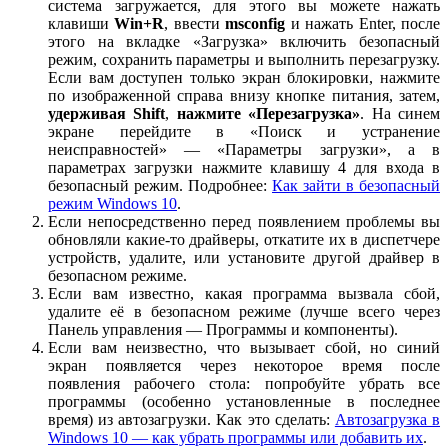
система загружается, для этого вы можете нажать
клавиши
Win+R
, ввести
msconfig
и нажать Enter, после
этого на вкладке «Загрузка» включить безопасный
режим, сохранить параметры и выполнить перезагрузку.
Если вам доступен только экран блокировки, нажмите
по изображенной справа внизу кнопке питания, затем,
удерживая Shift
,
нажмите «Перезагрузка»
. На синем
экране перейдите в «Поиск и устранение
неисправностей» — «Параметры загрузки», а в
параметрах загрузки нажмите клавишу 4 для входа в
безопасный режим. Подробнее:
Как зайти в безопасный
режим Windows 10
.
Если непосредственно перед появлением проблемы вы
обновляли какие-то драйверы, откатите их в диспетчере
устройств, удалите, или установите другой драйвер в
безопасном режиме.
Если вам известно, какая программа вызвала сбой,
удалите её в безопасном режиме (лучше всего через
Панель управления — Программы и компоненты).
Если вам неизвестно, что вызывает сбой, но синий
экран появляется через некоторое время после
появления рабочего стола: попробуйте убрать все
программы (особенно установленные в последнее
время) из автозагрузки. Как это сделать:
Автозагрузка в
Windows 10 — как убрать программы или добавить их
.