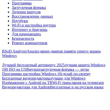
Программы
Загрузочная флешка
Лечение вирусов
Восстановление данных
Ноутбуки
Wi-Fi и настройка роутера
Интернет и браузеры
Для начинающих
Безопасность
Ремонт компьютеров
BSoD Analyzer
Анализ мини-дампов памяти синего экрана
Windows
Лучший бесплатный антивирус 2025
лучшая защита Windows
100 ISO на USB
мультизагрузочная флешка — легко
Программы настройки Windows 10
сделай по-своему
Бесплатные видеоредакторы
лучшие для Windows
Изображение с Android на ТВ
Wi-Fi трансляция на телевизор
Видеоредакторы для Android
бесплатные и на русском языке