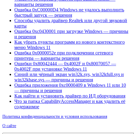
варианты решения
Ошибка 0xC00000D4 Windows не удалось выполнить
быстрый запуск — решения
Способы удалить драйвер Realtek или другой звуковой
карты
Ошибка 0xc0430001 при загрузке Windows — причины
и решения
Как убрать пункты программ из нового контекстного
меню Windows 11
Ошибка 0x0000052e при подключении сетевого
принтера — варианты решения
Ошибки 0x80042444 — 0x4002F и 0x80070057 —
0x4002F при установке Windows 11
Синий или чёрный экран win32k.sys, win32kfull.sys и
win32kbase.sys — причины и решения
Ошибка приложения 0xc0000409 в Windows 11 или 10
— причины и решения
Как найти и установить драйвер по ИД оборудования
Что за папка CapabilityAccessManager и как удалить её
содержимое
Политика конфиденциальности и условия использования
О сайте