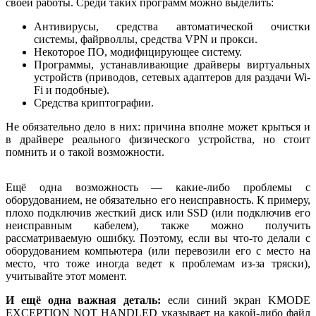
своей работы. Среди таких программ можно выделить:
Антивирусы, средства автоматической очистки
системы, файрволлы, средства VPN и прокси.
Некоторое ПО, модифицирующее систему.
Программы, устанавливающие драйверы виртуальных
устройств (приводов, сетевых адаптеров для раздачи Wi-
Fi и подобные).
Средства криптографии.
Не обязательно дело в них: причина вполне может крыться и
в драйвере реального физического устройства, но стоит
помнить и о такой возможности.
Ещё одна возможность — какие-либо проблемы с
оборудованием, не обязательно его неисправность. К примеру,
плохо подключив жесткий диск или SSD (или подключив его
неисправным кабелем), также можно получить
рассматриваемую ошибку. Поэтому, если вы что-то делали с
оборудованием компьютера (или перевозили его с место на
место, что тоже иногда ведет к проблемам из-за тряски),
учитывайте этот момент.
И ещё одна важная деталь:
если синий экран KMODE
EXCEPTION NOT HANDLED указывает на какой-либо файл