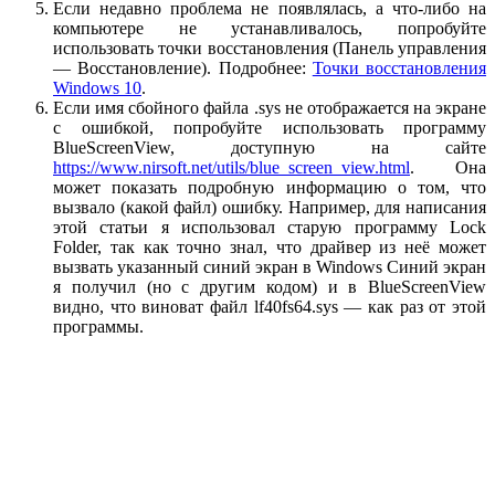
Если недавно проблема не появлялась, а что-либо на
компьютере не устанавливалось, попробуйте
использовать точки восстановления (Панель управления
— Восстановление). Подробнее:
Точки восстановления
Windows 10
.
Если имя сбойного файла .sys не отображается на экране
с ошибкой, попробуйте использовать программу
BlueScreenView, доступную на сайте
https://www.nirsoft.net/utils/blue_screen_view.html
. Она
может показать подробную информацию о том, что
вызвало (какой файл) ошибку. Например, для написания
этой статьи я использовал старую программу Lock
Folder, так как точно знал, что драйвер из неё может
вызвать указанный синий экран в Windows Синий экран
я получил (но с другим кодом) и в BlueScreenView
видно, что виноват файл lf40fs64.sys — как раз от этой
программы.