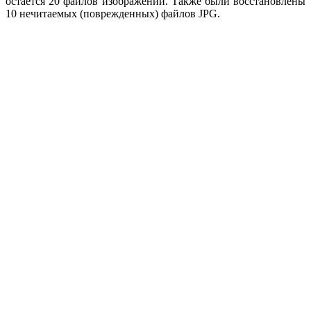
остается 20 файлов изображений. Также были восстановлены
10 нечитаемых (поврежденных) файлов JPG.