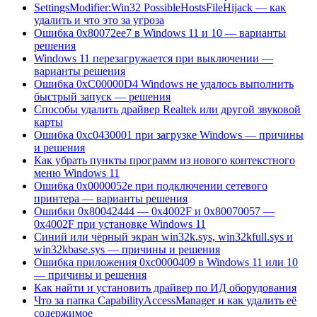
SettingsModifier:Win32 PossibleHostsFileHijack — как
удалить и что это за угроза
Ошибка 0x80072ee7 в Windows 11 и 10 — варианты
решения
Windows 11 перезагружается при выключении —
варианты решения
Ошибка 0xC00000D4 Windows не удалось выполнить
быстрый запуск — решения
Способы удалить драйвер Realtek или другой звуковой
карты
Ошибка 0xc0430001 при загрузке Windows — причины
и решения
Как убрать пункты программ из нового контекстного
меню Windows 11
Ошибка 0x0000052e при подключении сетевого
принтера — варианты решения
Ошибки 0x80042444 — 0x4002F и 0x80070057 —
0x4002F при установке Windows 11
Синий или чёрный экран win32k.sys, win32kfull.sys и
win32kbase.sys — причины и решения
Ошибка приложения 0xc0000409 в Windows 11 или 10
— причины и решения
Как найти и установить драйвер по ИД оборудования
Что за папка CapabilityAccessManager и как удалить её
содержимое