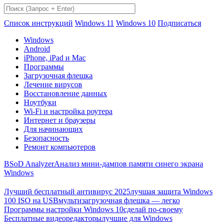
Список инструкций
Windows 11
Windows 10
Подписаться
Windows
Android
iPhone, iPad и Mac
Программы
Загрузочная флешка
Лечение вирусов
Восстановление данных
Ноутбуки
Wi-Fi и настройка роутера
Интернет и браузеры
Для начинающих
Безопасность
Ремонт компьютеров
BSoD Analyzer
Анализ мини-дампов памяти синего экрана
Windows
Лучший бесплатный антивирус 2025
лучшая защита Windows
100 ISO на USB
мультизагрузочная флешка — легко
Программы настройки Windows 10
сделай по-своему
Бесплатные видеоредакторы
лучшие для Windows