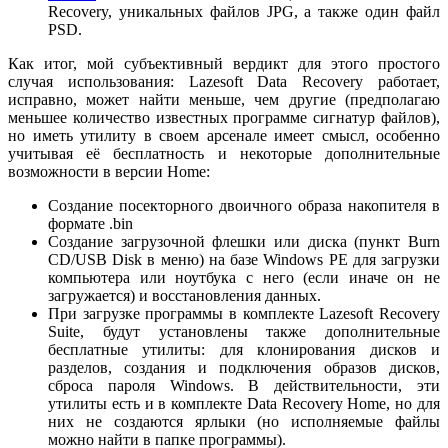
Recovery, уникальных файлов JPG, а также один файл
PSD.
Как итог, мой субъективный вердикт для этого простого
случая использования: Lazesoft Data Recovery работает,
исправно, может найти меньше, чем другие (предполагаю
меньшее количество известных программе сигнатур файлов),
но иметь утилиту в своем арсенале имеет смысл, особенно
учитывая её бесплатность и некоторые дополнительные
возможности в версии Home:
Создание посекторного двоичного образа накопителя в
формате .bin
Создание загрузочной флешки или диска (пункт Burn
CD/USB Disk в меню) на базе Windows PE для загрузки
компьютера или ноутбука с него (если иначе он не
загружается) и восстановления данных.
При загрузке программы в комплекте Lazesoft Recovery
Suite, будут установлены также дополнительные
бесплатные утилиты: для клонирования дисков и
разделов, создания и подключения образов дисков,
сброса пароля Windows. В действительности, эти
утилиты есть и в комплекте Data Recovery Home, но для
них не создаются ярлыки (но исполняемые файлы
можно найти в папке программы).