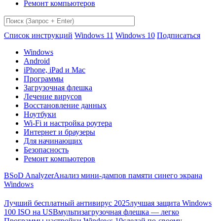
Ремонт компьютеров
Список инструкций
Windows 11
Windows 10
Подписаться
Windows
Android
iPhone, iPad и Mac
Программы
Загрузочная флешка
Лечение вирусов
Восстановление данных
Ноутбуки
Wi-Fi и настройка роутера
Интернет и браузеры
Для начинающих
Безопасность
Ремонт компьютеров
BSoD Analyzer
Анализ мини-дампов памяти синего экрана
Windows
Лучший бесплатный антивирус 2025
лучшая защита Windows
100 ISO на USB
мультизагрузочная флешка — легко
Программы настройки Windows 10
сделай по-своему