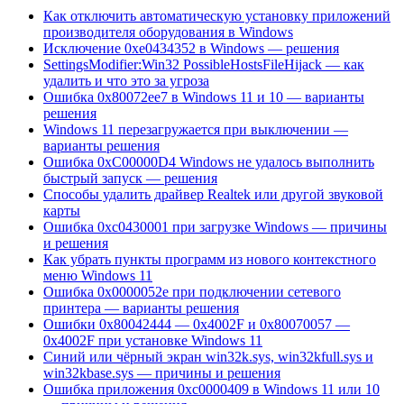
Как отключить автоматическую установку приложений
производителя оборудования в Windows
Исключение 0xe0434352 в Windows — решения
SettingsModifier:Win32 PossibleHostsFileHijack — как
удалить и что это за угроза
Ошибка 0x80072ee7 в Windows 11 и 10 — варианты
решения
Windows 11 перезагружается при выключении —
варианты решения
Ошибка 0xC00000D4 Windows не удалось выполнить
быстрый запуск — решения
Способы удалить драйвер Realtek или другой звуковой
карты
Ошибка 0xc0430001 при загрузке Windows — причины
и решения
Как убрать пункты программ из нового контекстного
меню Windows 11
Ошибка 0x0000052e при подключении сетевого
принтера — варианты решения
Ошибки 0x80042444 — 0x4002F и 0x80070057 —
0x4002F при установке Windows 11
Синий или чёрный экран win32k.sys, win32kfull.sys и
win32kbase.sys — причины и решения
Ошибка приложения 0xc0000409 в Windows 11 или 10