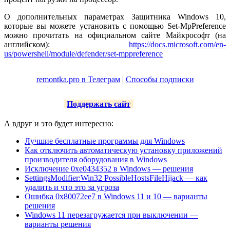
О дополнительных параметрах Защитника Windows 10,
которые вы можете установить с помощью Set-MpPreference
можно прочитать на официальном сайте Майкрософт (на
английском):
https://docs.microsoft.com/en-
us/powershell/module/defender/set-mppreference
remontka.pro в Телеграм
|
Способы подписки
Поддержать сайт
А вдруг и это будет интересно:
Лучшие бесплатные программы для Windows
Как отключить автоматическую установку приложений
производителя оборудования в Windows
Исключение 0xe0434352 в Windows — решения
SettingsModifier:Win32 PossibleHostsFileHijack — как
удалить и что это за угроза
Ошибка 0x80072ee7 в Windows 11 и 10 — варианты
решения
Windows 11 перезагружается при выключении —
варианты решения