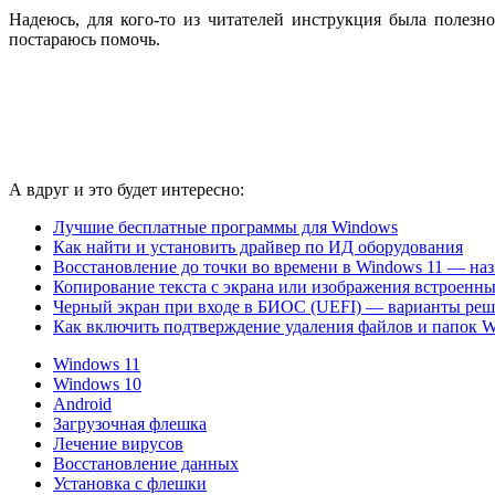
Надеюсь, для кого-то из читателей инструкция была полез
постараюсь помочь.
А вдруг и это будет интересно:
Лучшие бесплатные программы для Windows
Как найти и установить драйвер по ИД оборудования
Восстановление до точки во времени в Windows 11 — наз
Копирование текста с экрана или изображения встроенн
Черный экран при входе в БИОС (UEFI) — варианты ре
Как включить подтверждение удаления файлов и папок W
Windows 11
Windows 10
Android
Загрузочная флешка
Лечение вирусов
Восстановление данных
Установка с флешки