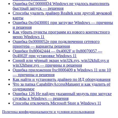
Ошибка 0xC00000D4 Windows не удалось выполнить
быстрый запуск — решения
Способы удалить драйвер Realtek или другой звуковой
карты
Ошибка 0xc0430001 при загрузке Windows — причины
и решения
Как убрать пункты программ из нового контекстного
меню Windows 11
Ошибка 0x0000052e при подключении сетевого
принтера — варианты решения
Ошибки 0x80042444 — 0x4002F и 0x80070057 —
0x4002F при установке Windows 11
Синий или чёрный экран win32k.sys, win32kfull.sys и
win32kbase.sys — причины и решения
Ошибка приложения 0xc0000409 в Windows 11 или 10
— причины и решения
Как найти и установить драйвер по ИД оборудования
Что за папка CapabilityAccessManager и как удалить её
содержимое
Ошибка 126 Не найден указанный модуль при запуске
службы в Windows — решения
Способы отключить Microsoft Store в Windows 11
Политика конфиденциальности и условия использования