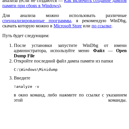
анализа (если не создаются —
Как включить создание дампов
памяти при сбоях в Windows
).
Для анализа можно использовать различные
специализированные программы
, я рекомендую WinDbg,
скачать которую можно в
Microsoft Store
или
по ссылке
.
Путь будет следующим:
После установки запустите WinDbg от имени
администратора, используйте меню
Файл
—
Open
Dump File
Откройте последний файл дампа памяти из папки
C:\Windows\Minidump
Введите
!analyze -v
в окно команд, либо нажмите по ссылке с указанием
этой команды.