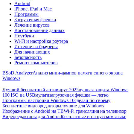
Android
iPhone, iPad и Mac
Программы
Загрузочная флешка
Лечение вирусов
Восстановление данных
Ноутбуки
Wi-Fi и настройка роутера
Интернет и браузеры
Для начинающих
Безопасность
Ремонт компьютеров
BSoD Analyzer
Анализ мини-дампов памяти синего экрана
Windows
Лучший бесплатный антивирус 2025
лучшая защита Windows
100 ISO на USB
мультизагрузочная флешка — легко
Программы настройки Windows 10
сделай по-своему
Бесплатные видеоредакторы
лучшие для Windows
Изображение с Android на ТВ
Wi-Fi трансляция на телевизор
Видеоредакторы для Android
бесплатные и на русском языке