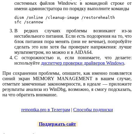
системных файлов Windows: в командной строке от
имени администратора по порядку выполните команды
dism /online /cleanup-image /restorehealth

sfc /scannow
В редких случаях проблемы возникают из-за
нестабильного питания. Если есть подозрения на то, что
блок питания пора менять (они не вечные), попробуйте
сделать это или хотя бы проверьте напряжения: лучше
мультиметром, но можно и в AIDA64.
С осторожностью и, если понимаете, что делаете:
используйте
диспетчер проверки драйверов Windows
.
При сохранении проблемы, опишите, как именно появляется
синий экран MEMORY MANAGEMENT в вашем случае,
отметьте замеченные закономерности, в идеале — приложите
результаты анализа из WinDbg, возможно, я смогу подсказать,
на что обратить внимание.
remontka.pro в Телеграм
|
Способы подписки
Поддержать сайт