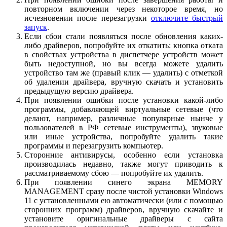
повторном включении через некоторое время, но
исчезновении после перезагрузки
отключите быстрый
запуск
.
Если сбои стали появляться после обновления каких-
либо драйверов, попробуйте их откатить: кнопка отката
в свойствах устройства в диспетчере устройств может
быть недоступной, но вы всегда можете удалить
устройство там же (правый клик — удалить) с отметкой
об удалении драйвера, вручную скачать и установить
предыдущую версию драйвера.
При появлении ошибки после установки какой-либо
программы, добавляющей виртуальные сетевые (что
делают, например, различные популярные нынче у
пользователей в РФ сетевые инструменты), звуковые
или иные устройства, попробуйте удалить такие
программы и перезагрузить компьютер.
Сторонние антивирусы, особенно если установка
производилась недавно, также могут приводить к
рассматриваемому сбою — попробуйте их удалить.
При появлении синего экрана MEMORY
MANAGEMENT сразу после чистой установки Windows
11 с установленными ею автоматически (или с помощью
сторонних программ) драйверов, вручную скачайте и
установите оригинальные драйверы с сайта