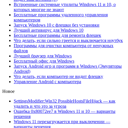
Встроенные системные утилиты Windows 11 и 10, о
которых многие не знают
Бесплатные программы удаленного управления
компьютером
Запуск Windows 10 с флешки без установки
Лучший антивирус для Windows 10
Бесплатные программы для ремонта флешек
Что делать, если сильно греется и выключается ноутбук
Программы для очистки компьютера от ненужных
файлов
Лучший браузер для Windows
Бесплатный офис для Windows
Запуск Android игр и программ в Windows (Эмуляторы
Android)
Что делать, если компьютер не видит флешку
Управление Android с компьютера
Новое
SettingsModifier:Win32 PossibleHostsFileHijack — как
удалить и что это за угроза
Ошибка 0x80072ee7 в Windows 11 и 10 — варианты
решения
Windows 11 перезагружается при выключении —
варианты решения