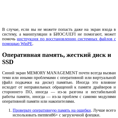
В случае, если вы не можете попасть даже на экран входа в
систему, а манипуляции в БИОС/UEFI не помогают, может
помочь
инструкция по восстановлению системных файлов с
помощью WinPE
.
Оперативная память, жесткий диск и
SSD
Синий экран MEMORY MANAGEMENT почти всегда вызван
теми или иными проблемами с оперативной или виртуальной
(файл подкачки на диске) памятью. Иногда это влияние
исходит от неправильных обращений к памяти драйверов и
стороннего ПО, иногда — из-за разгона и нестабильной
работы памяти, иногда — из-за проблем с самими модулями
оперативной памяти или накопителями.
Проверьте оперативную память на ошибки
. Лучше всего
использовать memtest86+ с загрузочной флешки.