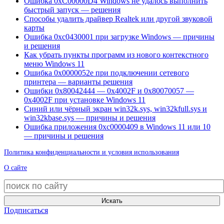
Ошибка 0xC00000D4 Windows не удалось выполнить
быстрый запуск — решения
Способы удалить драйвер Realtek или другой звуковой
карты
Ошибка 0xc0430001 при загрузке Windows — причины
и решения
Как убрать пункты программ из нового контекстного
меню Windows 11
Ошибка 0x0000052e при подключении сетевого
принтера — варианты решения
Ошибки 0x80042444 — 0x4002F и 0x80070057 —
0x4002F при установке Windows 11
Синий или чёрный экран win32k.sys, win32kfull.sys и
win32kbase.sys — причины и решения
Ошибка приложения 0xc0000409 в Windows 11 или 10
— причины и решения
Политика конфиденциальности и условия использования
О сайте
Искать
Подписаться