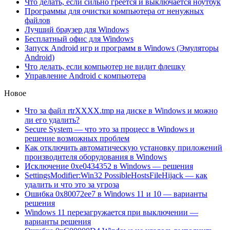
Что делать, если сильно греется и выключается ноутбук
Программы для очистки компьютера от ненужных
файлов
Лучший браузер для Windows
Бесплатный офис для Windows
Запуск Android игр и программ в Windows (Эмуляторы
Android)
Что делать, если компьютер не видит флешку
Управление Android с компьютера
Новое
Что за файл rtrXXXX.tmp на диске в Windows и можно
ли его удалить?
Secure System — что это за процесс в Windows и
решение возможных проблем
Как отключить автоматическую установку приложений
производителя оборудования в Windows
Исключение 0xe0434352 в Windows — решения
SettingsModifier:Win32 PossibleHostsFileHijack — как
удалить и что это за угроза
Ошибка 0x80072ee7 в Windows 11 и 10 — варианты
решения
Windows 11 перезагружается при выключении —
варианты решения