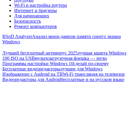
Wi-Fi и настройка роутера
Интернет и браузеры
Для начинающих
Безопасность
Ремонт компьютеров
BSoD Analyzer
Анализ мини-дампов памяти синего экрана
Windows
Лучший бесплатный антивирус 2025
лучшая защита Windows
100 ISO на USB
мультизагрузочная флешка — легко
Программы настройки Windows 10
сделай по-своему
Бесплатные видеоредакторы
лучшие для Windows
Изображение с Android на ТВ
Wi-Fi трансляция на телевизор
Видеоредакторы для Android
бесплатные и на русском языке