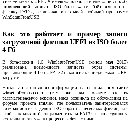
этом «виден» в UEFI. А недавно появился и еще один способ,
позволяющий записать ISO более 4 гигабайт именно на
флешку FAT32, реализован он в моей любимой программе
WinSetupFromUSB.
Как это работает и пример записи
загрузочной флешки UEFI из ISO более
4 Гб
В бета-версии 1.6 WinSetupFromUSB (конец мая 2015)
реализована возможность записать образ системы,
превышающий 4 Гб на FAT32 накопитель с поддержкой UEFI
загрузки.
Насколько я понял из информации на официальном сайте
winsetupfromusb.com (там же вы можете скачать
рассматриваемую версию), идея возникла из обсуждения на
форуме проекта ImDisk, где пользователь заинтересовался
возможностью разделять ISO образ на несколько файлов, так
чтобы их можно было разместить на FAT32, с последующим
«склеиванием» уже в процессе работы с ними.