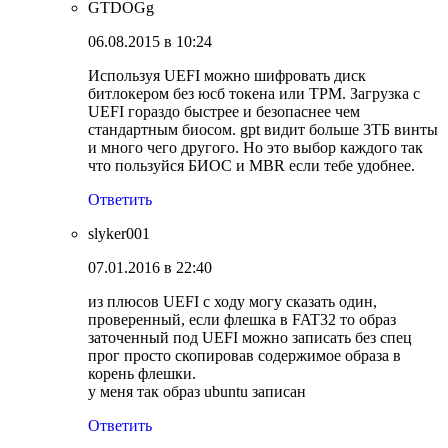
GTDOGg
06.08.2015 в 10:24
Используя UEFI можно шифровать диск
битлокером без юсб токена или ТРМ. Загрузка с
UEFI гораздо быстрее и безопаснее чем
стандартным биосом. gpt видит больше 3ТБ винты
и много чего другого. Но это выбор каждого так
что пользуйся БИОС и MBR если тебе удобнее.
Ответить
slyker001
07.01.2016 в 22:40
из плюсов UEFI с ходу могу сказать один,
проверенный, если флешка в FAT32 то образ
заточенный под UEFI можно записать без спец
прог просто скопировав содержимое образа в
корень флешки.
у меня так образ ubuntu записан
Ответить