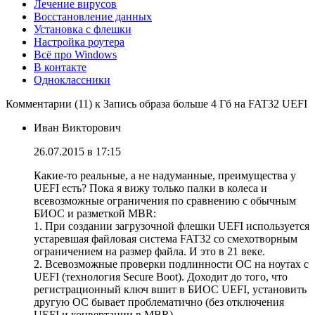
Лечение вирусов
Восстановление данных
Установка с флешки
Настройка роутера
Всё про Windows
В контакте
Одноклассники
Комментарии (11) к Запись образа больше 4 Гб на FAT32 UEFI
Иван Викторович
26.07.2015 в 17:15
Какие-то реальные, а не надуманные, преимущества у
UEFI есть? Пока я вижу только палки в колеса и
всевозможные ограничения по сравнению с обычным
БИОС и разметкой MBR:
1. При создании загрузочной флешки UEFI используется
устаревшая файловая система FAT32 со смехотворным
ограничением на размер файла. И это в 21 веке.
2. Всевозможные проверки подлинности ОС на ноутах с
UEFI (технология Secure Boot). Доходит до того, что
регистрационный ключ вшит в БИОС UEFI, установить
другую ОС бывает проблематично (без отключения
UEFI и конвертации в MBR).