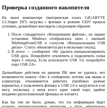
Проверка созданного накопителя
На моем компьютере (материнская плата GIGABYTE
G1.Sniper Z87) загрузка с флешки в режиме UEFI прошла
успешно, дальнейшее выглядело следующим образом:
После стандартного «Копирование файлов», на экране
установки Windows отобразилось окно с иконкой
WinSetupFromUSB и статусом «Инициализация USB
диска». Статус обновляется раз в несколько секунд.
В итоге — сообщение «Не удалось инициализировать
USB диск. Попробуйте отключить и подключить снова
через 5 секунд. Если используете USB 3.0, попробуйте
порт USB 2.0».
Дальнейшие действия на данном ПК мне не удались: нет
возможности нажать «Ок» в сообщении, потому как мышь и
клавиатура отказываются работать (пробовал разные
варианты), а подключить флешку к USB 2.0 и загрузиться я не
могу, поскольку у меня всего один такой порт, крайне
неудачно расположенный (флешка не влезает).
Как бы там ни было, думаю, что эта информация будет
полезна интересующимся вопросом, а баги обязательно