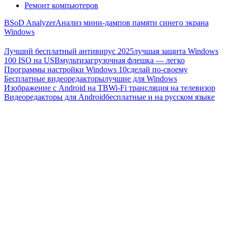
Ремонт компьютеров
BSoD Analyzer
Анализ мини-дампов памяти синего экрана
Windows
Лучший бесплатный антивирус 2025
лучшая защита Windows
100 ISO на USB
мультизагрузочная флешка — легко
Программы настройки Windows 10
сделай по-своему
Бесплатные видеоредакторы
лучшие для Windows
Изображение с Android на ТВ
Wi-Fi трансляция на телевизор
Видеоредакторы для Android
бесплатные и на русском языке