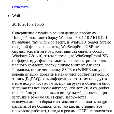
Ответить
Wolf
20.10.2016 в 16:56
Совершенно случайно решил данную проблему.
Понадобилось мне сборку Windows 7-8.1-10 AIO 94in1
by adguard, там wim 9 гб весит, и WinPE10_Sergei_Strelec
на одной флешке поселить, WinSetupFromUSB не
справилась, в итоге руфусом записал сначала сборку
Windows 7-8.1-10, затем с помощью WinSetupFromUSB
не форматируя флешку закинул на неё os_prober и для
полного комлекта сборку линукс минт от Алексея
Романова, после чего папку SSTR из WINPE кинул в
корень флешки добавив в меню лист соответствующую
запись (В (FAQ) есть информация по этому поводу), в
итоге получилось вот что: при загрузке в обычном биос
загружается всё кроме адгуарда, его детектим os_prober
и спокойно устанавливаем винду на мбр разделы, при
загрузке в режиме UEFI сразу загружается
вышеуказанная сборка с возможностью ставить на gpt
разделы. Я не большой спец, но как ни странно всё
прекрасно работает, правда в режиме UEFI не получится