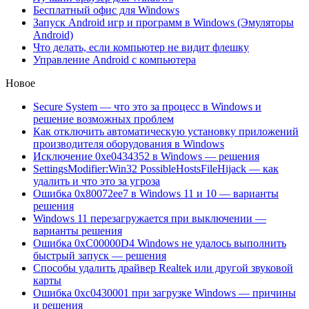
Бесплатный офис для Windows
Запуск Android игр и программ в Windows (Эмуляторы
Android)
Что делать, если компьютер не видит флешку
Управление Android с компьютера
Новое
Secure System — что это за процесс в Windows и
решение возможных проблем
Как отключить автоматическую установку приложений
производителя оборудования в Windows
Исключение 0xe0434352 в Windows — решения
SettingsModifier:Win32 PossibleHostsFileHijack — как
удалить и что это за угроза
Ошибка 0x80072ee7 в Windows 11 и 10 — варианты
решения
Windows 11 перезагружается при выключении —
варианты решения
Ошибка 0xC00000D4 Windows не удалось выполнить
быстрый запуск — решения
Способы удалить драйвер Realtek или другой звуковой
карты
Ошибка 0xc0430001 при загрузке Windows — причины
и решения