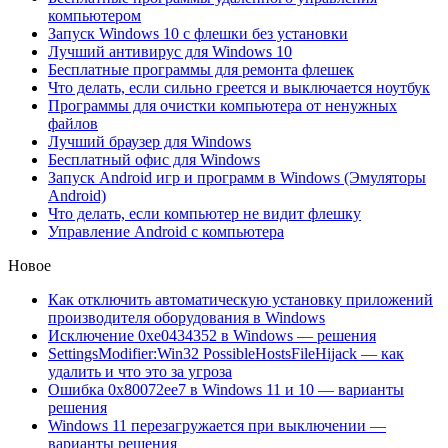
компьютером
Запуск Windows 10 с флешки без установки
Лучший антивирус для Windows 10
Бесплатные программы для ремонта флешек
Что делать, если сильно греется и выключается ноутбук
Программы для очистки компьютера от ненужных
файлов
Лучший браузер для Windows
Бесплатный офис для Windows
Запуск Android игр и программ в Windows (Эмуляторы
Android)
Что делать, если компьютер не видит флешку
Управление Android с компьютера
Новое
Как отключить автоматическую установку приложений
производителя оборудования в Windows
Исключение 0xe0434352 в Windows — решения
SettingsModifier:Win32 PossibleHostsFileHijack — как
удалить и что это за угроза
Ошибка 0x80072ee7 в Windows 11 и 10 — варианты
решения
Windows 11 перезагружается при выключении —
варианты решения