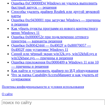
Ошибка 0xC00000D4 Windows не удалось выполнить
быстрый запуск — решения
Способы удалить драйвер Realtek или другой звуковой
карты
Ошибка 0xc0430001 при загрузке Windows — причины
и решения
Как убрать пункты программ из нового контекстного
меню Windows 11
Ошибка 0x0000052e при подключении сетевого
принтера — варианты решения
Ошибки 0x80042444 — 0x4002F и 0x80070057 —
0x4002F при установке Windows 11
Синий или чёрный экран win32k.sys, win32kfull.sys и
win32kbase.sys — причины и решения
Ошибка приложения 0xc0000409 в Windows 11 или 10
— причины и решения
Как найти и установить драйвер по ИД оборудования
Что за папка CapabilityAccessManager и как удалить её
содержимое
Политика конфиденциальности и условия использования
О сайте