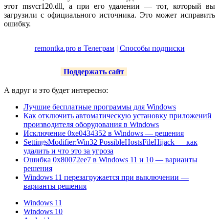
этот msvcr120.dll, а при его удалении — тот, который вы
загрузили с официального источника. Это может исправить
ошибку.
remontka.pro в Телеграм
|
Способы подписки
Поддержать сайт
А вдруг и это будет интересно:
Лучшие бесплатные программы для Windows
Как отключить автоматическую установку приложений
производителя оборудования в Windows
Исключение 0xe0434352 в Windows — решения
SettingsModifier:Win32 PossibleHostsFileHijack — как
удалить и что это за угроза
Ошибка 0x80072ee7 в Windows 11 и 10 — варианты
решения
Windows 11 перезагружается при выключении —
варианты решения
Windows 11
Windows 10