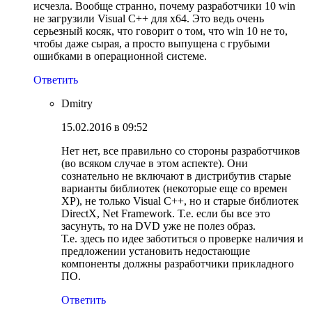
исчезла. Вообще странно, почему разработчики 10 win
не загрузили Visual C++ для x64. Это ведь очень
серьезный косяк, что говорит о том, что win 10 не то,
чтобы даже сырая, а просто выпущена с грубыми
ошибками в операционной системе.
Ответить
Dmitry
15.02.2016 в 09:52
Нет нет, все правильно со стороны разработчиков
(во всяком случае в этом аспекте). Они
сознательно не включают в дистрибутив старые
варианты библиотек (некоторые еще со времен
XP), не только Visual C++, но и старые библиотек
DirectX, Net Framework. Т.е. если бы все это
засунуть, то на DVD уже не полез образ.
Т.е. здесь по идее заботиться о проверке наличия и
предложении установить недостающие
компоненты должны разработчики прикладного
ПО.
Ответить