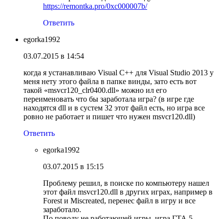
https://remontka.pro/0xc000007b/
Ответить
egorka1992
03.07.2015 в 14:54
когда я устанавливаю Visual C++ для Visual Studio 2013 у
меня нету этого файла в папке винды, зато есть вот
такой «msvcr120_clr0400.dll» можно ил его
переименовать что бы заработала игра? (в игре где
находятся dll и в сустем 32 этот файл есть, но игра все
ровно не работает и пишет что нужен msvcr120.dll)
Ответить
egorka1992
03.07.2015 в 15:15
Проблему решил, в поиске по компьютеру нашел
этот файл msvcr120.dll в других играх, например в
Forest и Miscreated, перенес файл в игру и все
заработало.
По поводу не работающей игры, игра ГТА 5