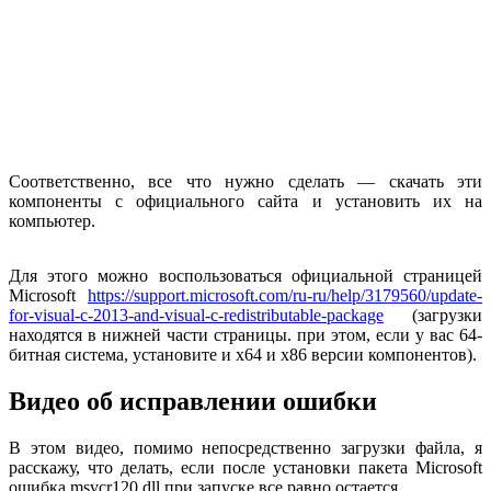
Соответственно, все что нужно сделать — скачать эти
компоненты с официального сайта и установить их на
компьютер.
Для этого можно воспользоваться официальной страницей
Microsoft
https://support.microsoft.com/ru-ru/help/3179560/update-
for-visual-c-2013-and-visual-c-redistributable-package
(загрузки
находятся в нижней части страницы. при этом, если у вас 64-
битная система, установите и x64 и x86 версии компонентов).
Видео об исправлении ошибки
В этом видео, помимо непосредственно загрузки файла, я
расскажу, что делать, если после установки пакета Microsoft
ошибка msvcr120.dll при запуске все равно остается.