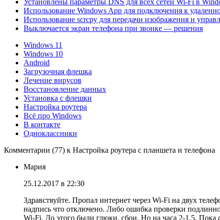
Установлены параметры DNS для всех сетей Wi-Fi в Wind
Использование Windows App для подключения к удаленно
Использование scrcpy для передачи изображения и управ
Выключается экран телефона при звонке — решения
Windows 11
Windows 10
Android
Загрузочная флешка
Лечение вирусов
Восстановление данных
Установка с флешки
Настройка роутера
Всё про Windows
В контакте
Одноклассники
Комментарии (77) к Настройка роутера с планшета и телефона
Мария
25.12.2017 в 22:30
Здравствуйте. Пропал интернет через Wi-Fi на двух теле
надпись что отключено. Либо ошибка проверки подлинност
Wi-Fi. До этого были глюки, сбои. Но на часа 2-1,5. Пок