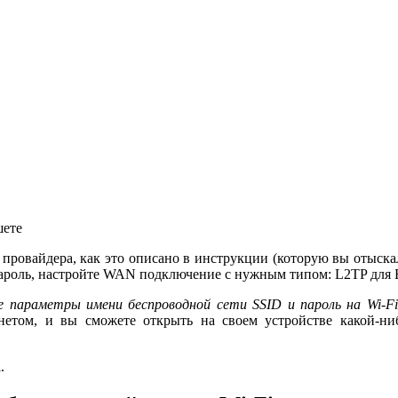
шете
ровайдера, как это описано в инструкции (которую вы отыскали
 и пароль, настройте WAN подключение с нужным типом: L2TP для
е параметры имени беспроводной сети
SSID и пароль на
Wi-
Fi
етом, и вы сможете открыть на своем устройстве какой-ниб
.