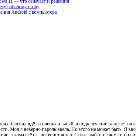
ows 11 — что означает и решения
му рабочему столу
ления Android с компьютера
фонах. Сигнал идёт и очень сильный, а подключение зависает на
и. Мол я неверно пароль ввела. Но этого не может быть. Я ввод
а сидела дома всё ок, интернет летал. Стоит выйти из дома и по