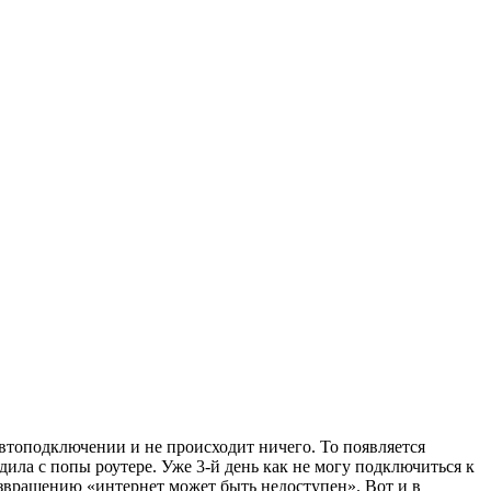
 автоподключении и не происходит ничего. То появляется
ила с попы роутере. Уже 3-й день как не могу подключиться к
 возвращению «интернет может быть недоступен». Вот и в