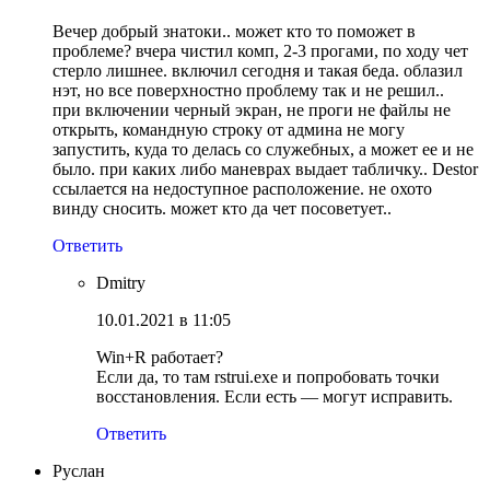
Вечер добрый знатоки.. может кто то поможет в
проблеме? вчера чистил комп, 2-3 прогами, по ходу чет
стерло лишнее. включил сегодня и такая беда. облазил
нэт, но все поверхностно проблему так и не решил..
при включении черный экран, не проги не файлы не
открыть, командную строку от админа не могу
запустить, куда то делась со служебных, а может ее и не
было. при каких либо маневрах выдает табличку.. Destor
ссылается на недоступное расположение. не охото
винду сносить. может кто да чет посоветует..
Ответить
Dmitry
10.01.2021 в 11:05
Win+R работает?
Если да, то там rstrui.exe и попробовать точки
восстановления. Если есть — могут исправить.
Ответить
Руслан