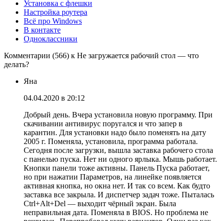
Установка с флешки
Настройка роутера
Всё про Windows
В контакте
Одноклассники
Комментарии (566) к Не загружается рабочий стол — что
делать?
Яна
04.04.2020 в 20:12
Добрый день. Вчера установила новую программу. При
скачивании антивирус поругался и что запер в
карантин. Для установки надо было поменять на дату
2005 г. Поменяла, установила, программа работала.
Сегодня после загрузки, вышла заставка рабочего стола
с панелью пуска. Нет ни одного ярлыка. Мышь работает.
Кнопки панели тоже активны. Панель Пуска работает,
но при нажатии Параметров, на линейке появляется
активная кнопка, но окна нет. И так со всем. Как будто
заставка все закрыла. И диспетчер задач тоже. Пыталась
Ctrl+Alt+Del — выходит чёрный экран. Была
неправильная дата. Поменяла в BIOS. Но проблема не