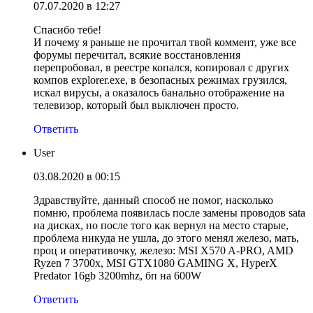
07.07.2020 в 12:27
Спасибо тебе!
И почему я раньше не прочитал твой коммент, уже все
форумы перечитал, всякие восстановления
перепробовал, в реестре копался, копировал с других
компов explorer.exe, в безопасных режимах грузился,
искал вирусы, а оказалось банально отображение на
телевизор, который был выключен просто.
Ответить
User
03.08.2020 в 00:15
Здравствуйте, данный способ не помог, насколько
помню, проблема появилась после замены проводов sata
на дисках, но после того как вернул на место старые,
проблема никуда не ушла, до этого менял железо, мать,
проц и оперативочку, железо: MSI X570 A-PRO, AMD
Ryzen 7 3700x, MSI GTX1080 GAMING X, HyperX
Predator 16gb 3200mhz, бп на 600W
Ответить