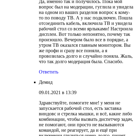
Да, именно так и получилось. Пока мой
вопрос был на модерации, гуглила и увидела
на одном из ваших разделов вопрос к кому-
то по поводу ТВ. А у нас подключен. Пошла
отсоединить кабель, включила ТВ и увидела
рабочий стол со всеми ярлыками! Настроила
дисплеи. Вот только непонятно, почему так
произошло. Вечером было все в порядке, а
утром ТВ оказался главным монитором. Вы
же профи и сразу все поняли, а я
провозилась долго и случайно поняла. Жаль,
что так долго модерация была. Спасибо.
Ответить
Демид
09.01.2021 в 13:39
Здравствуйте, помогите мне! у меня не
запускается рабочий стол, есть заставка
виндовс и стрелка мышки, и всё, какие либо
комбинации, чтобы вызвать диспетчер задач,
не помогают, они просто не вызываются
командой, не реагирует, да и ещё при
включении грузиться очень долго, пишет