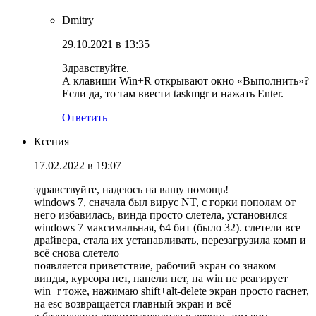
Dmitry
29.10.2021 в 13:35
Здравствуйте.
А клавиши Win+R открывают окно «Выполнить»?
Если да, то там ввести taskmgr и нажать Enter.
Ответить
Ксения
17.02.2022 в 19:07
здравствуйте, надеюсь на вашу помощь!
windows 7, сначала был вирус NT, с горки пополам от
него избавилась, винда просто слетела, установился
windows 7 максимальная, 64 бит (было 32). слетели все
драйвера, стала их устанавливать, перезагрузила комп и
всё снова слетело
появляется приветствие, рабочий экран со знаком
винды, курсора нет, панели нет, на win не реагирует
win+r тоже, нажимаю shift+alt-delete экран просто гаснет,
на esc возвращается главный экран и всё