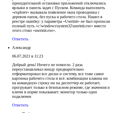
принудительной остановки приложений отключались
ярлыки и панель задач с Пуском. Команда выполнить
«explorer» вызывала появление окна проводника с
деревом папок, без пуска и рабочего стола. Нашел в
реестре ошибку: у параметра «Userinit» не был прописан
полный путь «c:\windows\system32\userinit.exe» вместо
этого стоял «userinit.exe».
Ответить
Александр
06.07.2021 в 11:23
Добрый день! Ничего не помогло. 2 раза
переустанавливал винду предварительно
отформатировал все диски и систему, все тоже самое
картинка рабочего стола и всё. комбинации клавиш ни
на командную строку ни на диспетчер не работает,
прогружает только в безопасном режиме, где значения и
ключи в норме показывает. монитор только один
подключен
Ответить