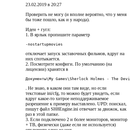
23.02.2019 в 20:27
Проверить не могу (и вполне вероятно, что у меня
бы тоже пошло, как и у народа).
Идеи + гугл:
1. В ярлык пропишите параметр
-nostartupmovies
отключает запуск заставочных фильмов, вдруг на
них спотыкается.
2. Посмотрите конфиги. По умолчанию (на
лицензии) хранятся в
Документы\My Games\Sherlock Holmes - The Devi
. Не знаю, в каком они там виде, но если
текстовые ini/cfg, то можно будет увидеть, если
вдруг какое-то хитрое неподдерживаемое
разрешение к примеру выставлено. UPD: поискал,
пишут файл SH8Engine.ini отвечает за движок, как
раз в этой папке.
3. Если подключено 2 и более мониторов, монитор
+ ТВ, физически (даже если не используется)
отключите один из них.