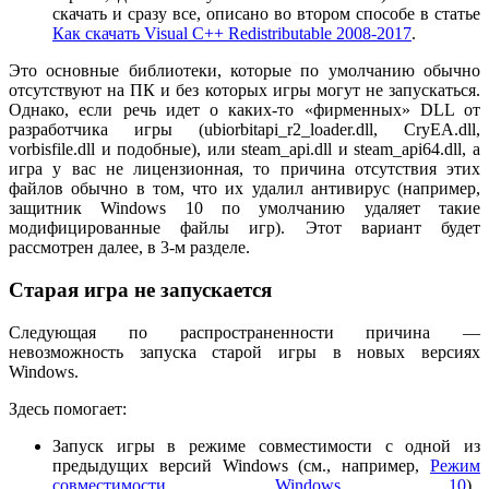
скачать и сразу все, описано во втором способе в статье
Как скачать Visual C++ Redistributable 2008-2017
.
Это основные библиотеки, которые по умолчанию обычно
отсутствуют на ПК и без которых игры могут не запускаться.
Однако, если речь идет о каких-то «фирменных» DLL от
разработчика игры (ubiorbitapi_r2_loader.dll, CryEA.dll,
vorbisfile.dll и подобные), или steam_api.dll и steam_api64.dll, а
игра у вас не лицензионная, то причина отсутствия этих
файлов обычно в том, что их удалил антивирус (например,
защитник Windows 10 по умолчанию удаляет такие
модифицированные файлы игр). Этот вариант будет
рассмотрен далее, в 3-м разделе.
Старая игра не запускается
Следующая по распространенности причина —
невозможность запуска старой игры в новых версиях
Windows.
Здесь помогает:
Запуск игры в режиме совместимости с одной из
предыдущих версий Windows (см., например,
Режим
совместимости Windows 10
).