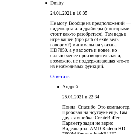
Dmitry
24.01.2021 в 10:35
Не могу. Вообще из предположений —
видеокарта или драйверы (с которыми
стоит как-то разобраться). Там ведь в
игре вашей (про path of exile ведь
говорим?) минимальная указана
HD7850, а у вас хоть и новее, но
сильно менее производительная и,
возможно, не поддерживающая что-то
из необходимых функций.
Ответить
Андрей
25.01.2021 в 22:34
Понял. Спасибо. Это компьютер.
Пробовал на ноутбуке ещё. Там
другая ошибка: CreateBuffer:
Параметр задан не верно.
Видеокарты: AMD Radeon HD
7600M Series и Intel(R) HD