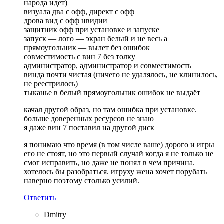
народа идет)
визуала два с офф, директ с офф
дрова вид с офф нвидии
защитник офф при установке и запуске
запуск — лого — экран белый и не весь а
прямоугольник — вылет без ошибок
совместимость с вин 7 без толку
администратор, администратор и совместимость
винда почти чистая (ничего не удалялось, не клинилось,
не реестрилось)
тыканье в белый прямоугольник ошибок не выдаёт
качал другой образ, но там ошибка при установке.
больше доверенных ресурсов не знаю
я даже вин 7 поставил на другой диск
я понимаю что время (в том числе ваше) дорого и игры
его не стоят, но это первый случай когда я не только не
смог исправить, но даже не понял в чем причина.
хотелось бы разобраться. игруху жена хочет порубать
наверно поэтому столько усилий.
Ответить
Dmitry