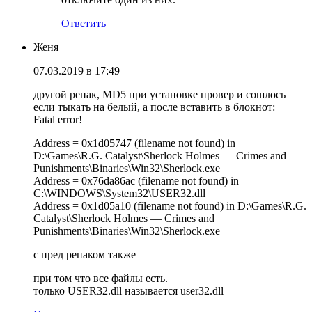
Ответить
Женя
07.03.2019 в 17:49
другой репак, MD5 при установке провер и сошлось
если тыкать на белый, а после вставить в блокнот:
Fatal error!
Address = 0x1d05747 (filename not found) in
D:\Games\R.G. Catalyst\Sherlock Holmes — Crimes and
Punishments\Binaries\Win32\Sherlock.exe
Address = 0x76da86ac (filename not found) in
C:\WINDOWS\System32\USER32.dll
Address = 0x1d05a10 (filename not found) in D:\Games\R.G.
Catalyst\Sherlock Holmes — Crimes and
Punishments\Binaries\Win32\Sherlock.exe
с пред репаком также
при том что все файлы есть.
только USER32.dll называется user32.dll