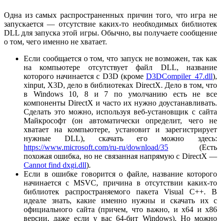
Одна из самых распространенных причин того, что игра не
запускается — отсутствие каких-то необходимых библиотек
DLL для запуска этой игры. Обычно, вы получаете сообщение
о том, чего именно не хватает.
Если сообщается о том, что запуск не возможен, так как
на компьютере отсутствует файл DLL, название
которого начинается с D3D (кроме
D3DCompiler_47.dll
),
xinput, X3D, дело в библиотеках DirectX. Дело в том, что
в Windows 10, 8 и 7 по умолчанию есть не все
компоненты DirectX и часто их нужно доустанавливать.
Сделать это можно, используя веб-установщик с сайта
Майкрософт (он автоматически определит, чего не
хватает на компьютере, установит и зарегистрирует
нужные DLL), скачать его можно здесь:
https://www.microsoft.com/ru-ru/download/35
(Есть
похожая ошибка, но не связанная напрямую с DirectX —
Cannot find dxgi.dll
).
Если в ошибке говорится о файле, название которого
начинается с MSVC, причина в отсутствии каких-то
библиотек распространяемого пакета Visual C++. В
идеале знать, какие именно нужны и скачать их с
официального сайта (причем, что важно, и x64 и x86
версии, даже если у вас 64-бит Windows). Но можно