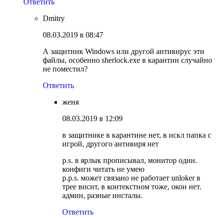
Ответить
Dmitry
08.03.2019 в 08:47
А защитник Windows или другой антивирус эти
файлы, особенно sherlock.exe в карантин случайно
не поместил?
Ответить
женя
08.03.2019 в 12:09
в защитнике в карантине нет, в искл папка с
игрой, другого антивиря нет
p.s. в ярлык прописывал, монитор один.
конфиги читать не умею
p.p.s. может связано не работает unloker в
трее висит, в контекстном тоже, окон нет.
админ, разные инсталы.
Ответить