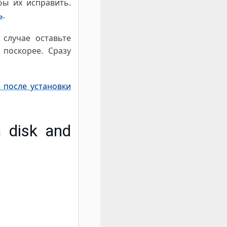
бы их исправить.
ь
.
случае оставьте
поскорее. Сразу
 после установки
m disk and