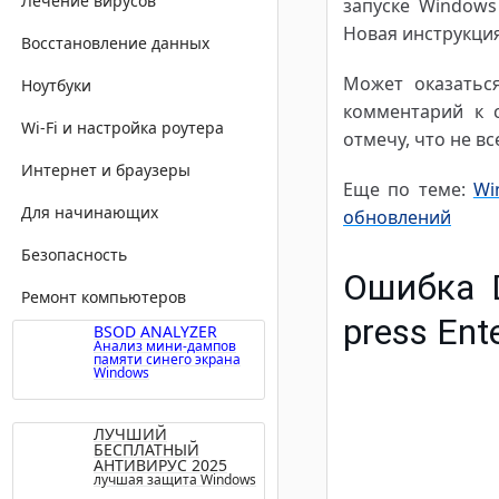
Лечение вирусов
запуске Windows
Новая инструкция
Восстановление данных
Может оказатьс
Ноутбуки
комментарий к с
Wi-Fi и настройка роутера
отмечу, что не в
Интернет и браузеры
Еще по теме:
Wi
Для начинающих
обновлений
Безопасность
Ошибка Di
Ремонт компьютеров
press Ent
BSOD ANALYZER
Анализ мини-дампов
памяти синего экрана
Windows
ЛУЧШИЙ
БЕСПЛАТНЫЙ
АНТИВИРУС 2025
лучшая защита Windows