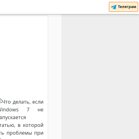
Телеграм
татью, в которой
уть проблемы при