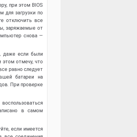
ру, при этом BIOS
м для загрузки по
те отключить все
ты, заряжаемые от
омпьютер снова —
, даже если были
 этом отмечу, что
 все равно следует
евшей батареи на
ядов. При проверке
 воспользоваться
написано в самом
йте, если имеется
в все соединения