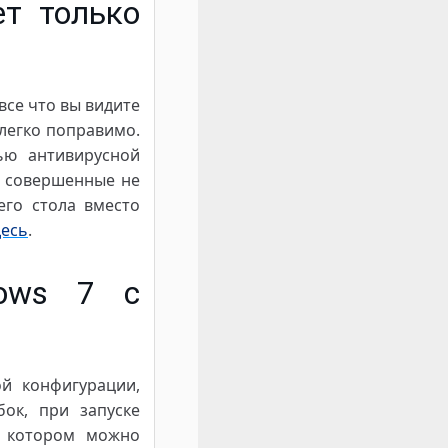
ет только
все что вы видите
 легко поправимо.
ью антивирусной
м совершенные не
его стола вместо
десь
.
dows 7 с
ой конфигурации,
ок, при запуске
а котором можно