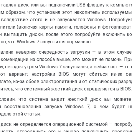
тавлен диск, или вы подключили USB флешку к компьюте
им образом, что установил этот накопитель используемы
вследствие этого и не запускается Windows. Попробуй
пители (включая карты памяти, телефоны и фотоаппара
и вытащить диски, после этого попробуйте включить к
но, что Windows 7 запустится нормально.
влена неверная очередность загрузки — в этом случае
комендации из способа выше, это может не помочь. При
ру, сегодня утром Windows 7 запускался, а сейчас нет — то
тот вариант: настройки BIOS могут сбиться из-за с
лате, из-за сбоев электропитания и от статических разр
итесь, что системный жесткий диск определяется в BIOS.
условии, что система видит жесткий диск вы можете
м восстановления запуска Windows 7, о чем будет 
деле этой статьи.
 диск не определяется операционной системой — попробу
ность, отсоединить его и заново подключить, провери