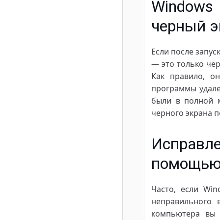
Windows 
черный э
Если после запус
— это только чер
Как правило, о
программы удале
были в полной м
черного экрана п
Исправл
помощью 
Часто, если Win
неправильного 
компьютера вы 