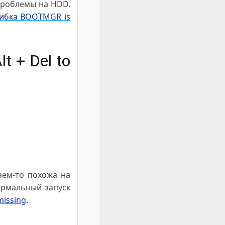
проблемы на HDD.
ибка BOOTMGR is
t + Del to
чем-то похожа на
ормальный запуск
missing
.