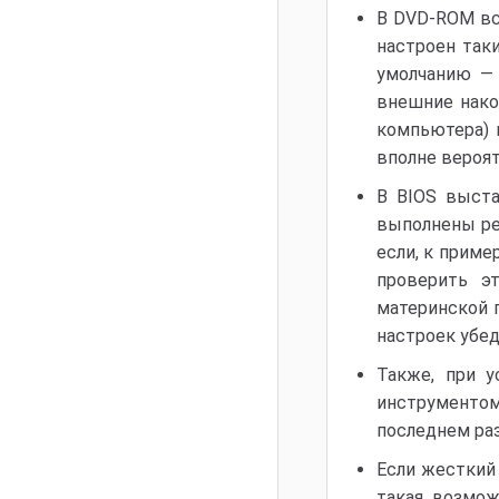
В DVD-ROM вс
настроен так
умолчанию — 
внешние нако
компьютера) 
вполне вероят
В BIOS выста
выполнены ре
если, к приме
проверить э
материнской п
настроек убед
Также, при 
инструменто
последнем раз
Если жесткий
такая возмож