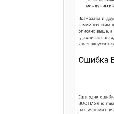
между ним и м
Возможны и дру
самим жестким д
описано выше, а 
где описан еще о
хочет запускаться
Ошибка B
Еще одна ошибка
BOOTMGR is miss
различными прич