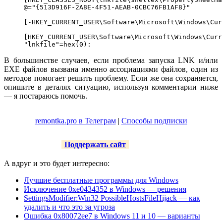
@="{513D916F-2A8E-4F51-AEAB-0CBC76FB1AF8}"

[-HKEY_CURRENT_USER\Software\Microsoft\Windows\Cur
[HKEY_CURRENT_USER\Software\Microsoft\Windows\Curr
"lnkfile"=hex(0):
В большинстве случаев, если проблема запуска LNK и/или
EXE файлов вызвана именно ассоциациями файлов, один из
методов помогает решить проблему. Если же она сохраняется,
опишите в деталях ситуацию, используя комментарии ниже
— я постараюсь помочь.
remontka.pro в Телеграм
|
Способы подписки
Поддержать сайт
А вдруг и это будет интересно:
Лучшие бесплатные программы для Windows
Исключение 0xe0434352 в Windows — решения
SettingsModifier:Win32 PossibleHostsFileHijack — как
удалить и что это за угроза
Ошибка 0x80072ee7 в Windows 11 и 10 — варианты