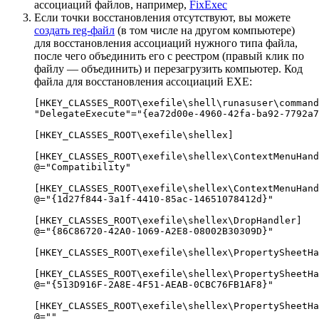
ассоциаций файлов, например,
FixExec
Если точки восстановления отсутствуют, вы можете
создать reg-файл
(в том числе на другом компьютере)
для восстановления ассоциаций нужного типа файла,
после чего объединить его с реестром (правый клик по
файлу — объединить) и перезагрузить компьютер. Код
файла для восстановления ассоциаций EXE:
[HKEY_CLASSES_ROOT\exefile\shell\runasuser\command
"DelegateExecute"="{ea72d00e-4960-42fa-ba92-7792a7
[HKEY_CLASSES_ROOT\exefile\shellex]

[HKEY_CLASSES_ROOT\exefile\shellex\ContextMenuHand
@="Compatibility"

[HKEY_CLASSES_ROOT\exefile\shellex\ContextMenuHand
@="{1d27f844-3a1f-4410-85ac-14651078412d}"

[HKEY_CLASSES_ROOT\exefile\shellex\DropHandler]

@="{86C86720-42A0-1069-A2E8-08002B30309D}"

[HKEY_CLASSES_ROOT\exefile\shellex\PropertySheetHa
[HKEY_CLASSES_ROOT\exefile\shellex\PropertySheetHa
@="{513D916F-2A8E-4F51-AEAB-0CBC76FB1AF8}"

[HKEY_CLASSES_ROOT\exefile\shellex\PropertySheetHa
@=""
