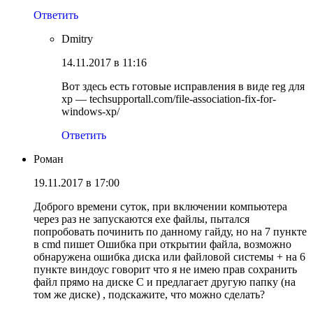
Ответить
Dmitry
14.11.2017 в 11:16
Вот здесь есть готовые исправления в виде reg для
xp — techsupportall.com/file-association-fix-for-
windows-xp/
Ответить
Роман
19.11.2017 в 17:00
Доброго времени суток, при включении компьютера
через раз не запускаются exe файлы, пытался
попробовать починить по данному гайду, но на 7 пункте
в cmd пишет Ошибка при открытии файла, возможно
обнаружена ошибка диска или файловой системы + на 6
пункте виндоус говорит что я не имею прав сохранить
файл прямо на диске C и предлагает другую папку (на
том же диске) , подскажите, что можно сделать?