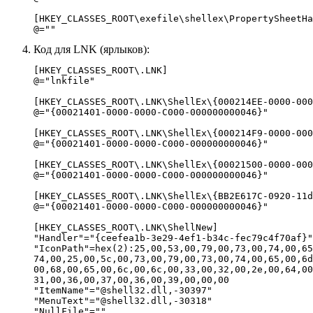
[HKEY_CLASSES_ROOT\exefile\shellex\PropertySheetHa
Код для LNK (ярлыков):
[HKEY_CLASSES_ROOT\.LNK]

@="lnkfile"

[HKEY_CLASSES_ROOT\.LNK\ShellEx\{000214EE-0000-000
@="{00021401-0000-0000-C000-000000000046}"

[HKEY_CLASSES_ROOT\.LNK\ShellEx\{000214F9-0000-000
@="{00021401-0000-0000-C000-000000000046}"

[HKEY_CLASSES_ROOT\.LNK\ShellEx\{00021500-0000-000
@="{00021401-0000-0000-C000-000000000046}"

[HKEY_CLASSES_ROOT\.LNK\ShellEx\{BB2E617C-0920-11d
@="{00021401-0000-0000-C000-000000000046}"

[HKEY_CLASSES_ROOT\.LNK\ShellNew]

"Handler"="{ceefea1b-3e29-4ef1-b34c-fec79c4f70af}"

"IconPath"=hex(2):25,00,53,00,79,00,73,00,74,00,65
74,00,25,00,5c,00,73,00,79,00,73,00,74,00,65,00,6d
00,68,00,65,00,6c,00,6c,00,33,00,32,00,2e,00,64,00
31,00,36,00,37,00,36,00,39,00,00,00

"ItemName"="@shell32.dll,-30397"

"MenuText"="@shell32.dll,-30318"

"NullFile"=""
