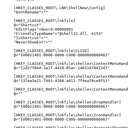
[HKEY_CLASSES_ROOT\.LNK\ShellNew\Config]

"DontRename"=""

[HKEY_CLASSES_ROOT\lnkfile]

@="Shortcut"

"EditFlags"=dword:00000001

"FriendlyTypeName"="@shell32.dll,-4153"

"IsShortcut"=""

"NeverShowExt"=""

[HKEY_CLASSES_ROOT\lnkfile\CLSID]

@="{00021401-0000-0000-C000-000000000046}"

[HKEY_CLASSES_ROOT\lnkfile\shellex\ContextMenuHand
@="{1d27f844-3a1f-4410-85ac-14651078412d}"

[HKEY_CLASSES_ROOT\lnkfile\shellex\ContextMenuHand
@="{37ea3a21-7493-4208-a011-7f9ea79ce9f5}"

[HKEY_CLASSES_ROOT\lnkfile\shellex\ContextMenuHand
@=""

[HKEY_CLASSES_ROOT\lnkfile\shellex\DropHandler]

@="{00021401-0000-0000-C000-000000000046}"

[HKEY_CLASSES_ROOT\lnkfile\shellex\IconHandler]

@="{00021401-0000-0000-C000-000000000046}"

[HKEY_CLASSES_ROOT\lnkfile\shellex\PropertySheetHa