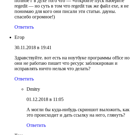
полное г в духе того что — «откройте пуск наберите
regedit — но суть в том что regedit так же файл exe, я не
понимаю для кого они писали эти статьи. дауны.
спасибо огромное!)
Ответить
Егор
30.11.2018 в 19:41
Здравствуйте. вот есть на ноутбуке программы office но
они не работаю пишет что ресурс заблокирован и
исправлять ничто нельзя что делать?
Ответить
Dmitry
01.12.2018 в 11:05
А могли бы куда-нибудь скриншот выложить, как
это происходит и дать ссылку на него, глянуть?
Ответить