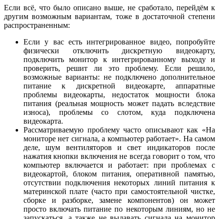
Если всё, что было описано выше, не сработало, перейдём к
другим возможным вариантам, тоже в достаточной степени
распространенным:
Если у вас есть интегрированное видео, попробуйте
физически отключить дискретную видеокарту,
подключить монитор к интегрированному выходу и
проверить, решит ли это проблему. Если решило,
возможные варианты: не подключено дополнительное
питание к дискретной видеокарте, аппаратные
проблемы видеокарты, недостаток мощности блока
питания (реальная мощность может падать вследствие
износа), проблемы со слотом, куда подключена
видеокарта.
Рассматриваемую проблему часто описывают как «На
мониторе нет сигнала, а компьютер работает». На самом
деле, шум вентиляторов и свет индикаторов после
нажатия кнопки включения не всегда говорит о том, что
компьютер включается и работает: при проблемах с
видеокартой, блоком питания, оперативной памятью,
отсутствии подключения некоторых линий питания к
материнской плате (часто при самостоятельной чистке,
сборке и разборке, замене компонентов) он может
просто включать питание по некоторым линиям, но не
запускаться, а также не выдавать сигнала на монитор