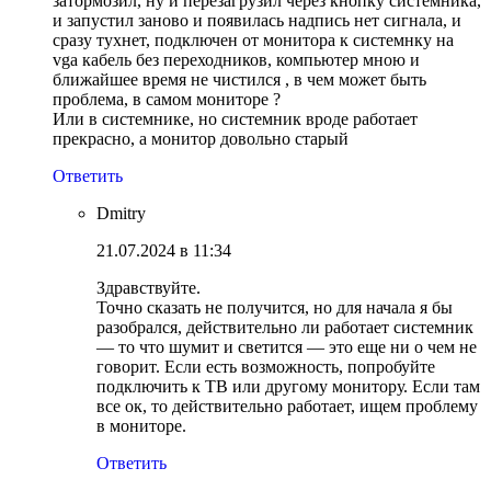
затормозил, ну и перезагрузил через кнопку системника,
и запустил заново и появилась надпись нет сигнала, и
сразу тухнет, подключен от монитора к системнку на
vga кабель без переходников, компьютер мною и
ближайшее время не чистился , в чем может быть
проблема, в самом мониторе ?
Или в системнике, но системник вроде работает
прекрасно, а монитор довольно старый
Ответить
Dmitry
21.07.2024 в 11:34
Здравствуйте.
Точно сказать не получится, но для начала я бы
разобрался, действительно ли работает системник
— то что шумит и светится — это еще ни о чем не
говорит. Если есть возможность, попробуйте
подключить к ТВ или другому монитору. Если там
все ок, то действительно работает, ищем проблему
в мониторе.
Ответить