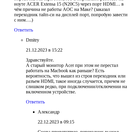
ноуте ACER Extensa 15 (N20C5) через порт HDMI… в
чём причина не работы AOC на Маке? (заказал
переходник тайп-си на дисплей порт, попробую завести
с ним….)
Ответить
Dmitry
21.12.2023 в 15:22
Здравствуйте.
А старый монитор Acer при этом не перестал
работать на Macbook как раньше? Есть
вероятность, что вышел из строя переходник или
разъем HDMI, такое иногда случается, причем не
слишком редко, при подключении/отключении на
включенном устройстве.
Ответить
Александр
22.12.2023 в 09:15
Снова приветствую. переходник выжил.