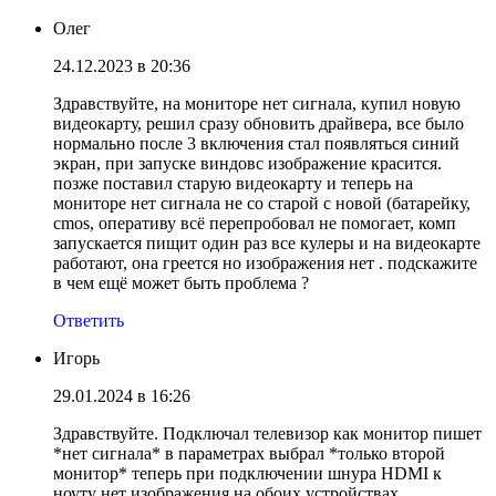
Олег
24.12.2023 в 20:36
Здравствуйте, на мониторе нет сигнала, купил новую
видеокарту, решил сразу обновить драйвера, все было
нормально после 3 включения стал появляться синий
экран, при запуске виндовс изображение красится.
позже поставил старую видеокарту и теперь на
мониторе нет сигнала не со старой с новой (батарейку,
cmos, оперативу всё перепробовал не помогает, комп
запускается пищит один раз все кулеры и на видеокарте
работают, она греется но изображения нет . подскажите
в чем ещё может быть проблема ?
Ответить
Игорь
29.01.2024 в 16:26
Здравствуйте. Подключал телевизор как монитор пишет
*нет сигнала* в параметрах выбрал *только второй
монитор* теперь при подключении шнура HDMI к
ноуту нет изображения на обоих устройствах.