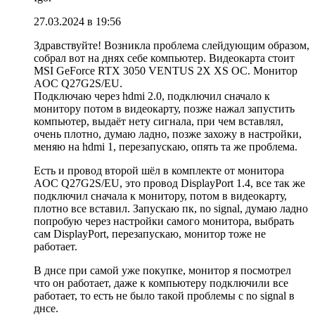
27.03.2024 в 19:56
Здравствуйте! Возникла проблема слейдующим образом,
собрал вот на днях себе компьютер. Видеокарта стоит
MSI GeForce RTX 3050 VENTUS 2X XS OC. Монитор
AOC Q27G2S/EU.
Подключаю через hdmi 2.0, подключил сначало к
монитору потом в видеокарту, позже нажал запустить
компьютер, выдаёт нету сигнала, при чем вставлял,
очень плотно, думаю ладно, позже захожу в настройки,
меняю на hdmi 1, перезапускаю, опять та же проблема.
Есть и провод второй шёл в комплекте от монитора
AOC Q27G2S/EU, это провод DisplayPort 1.4, все так же
подключил сначала к монитору, потом в видеокарту,
плотно все вставил. Запускаю пк, no signal, думаю ладно
попробую через настройки самого монитора, выбрать
сам DisplayPort, перезапускаю, монитор тоже не
работает.
В днсе при самой уже покупке, монитор я посмотрел
что он работает, даже к компьютеру подключили все
работает, то есть не было такой проблемы с no signal в
днсе.