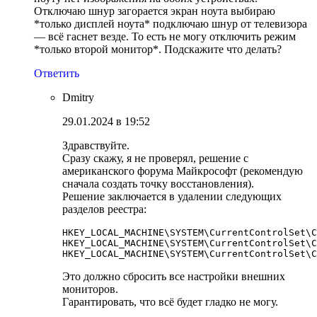
Отключаю шнур загорается экран ноута выбираю
*только дисплей ноута* подключаю шнур от телевизора
— всё гаснет везде. То есть не могу отключить режим
*только второй монитор*. Подскажите что делать?
Ответить
Dmitry
29.01.2024 в 19:52
Здравствуйте.
Сразу скажу, я не проверял, решение с
американского форума Майкрософт (рекомендую
сначала создать точку восстановления).
Решение заключается в удалении следующих
разделов реестра:
HKEY_LOCAL_MACHINE\SYSTEM\CurrentControlSet\C
HKEY_LOCAL_MACHINE\SYSTEM\CurrentControlSet\C
HKEY_LOCAL_MACHINE\SYSTEM\CurrentControlSet\C
Это должно сбросить все настройки внешних
мониторов.
Гарантировать, что всё будет гладко не могу.