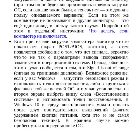
(при этом он не будет воспроизводить и звуков загрузки
ОС, если раньше такие были, а теперь нет — это довод в
пользу описываемого варианта). Если на этом же
компьютере не показывают и другие мониторы — это
ещё один довод в пользу такого случая. Подробно об
этом в отдельной инструкции
Что делать, если
компьютер не включается
.
Если при начале загрузки компьютера монитор что-то
показывает (экран POST/BIOS, логотип), а затем
появляется сообщение о том, что нет сигнала, вероятно
что-то не так с параметрами вывода изображения,
заданными в операционной системе. Правда, обычно в
этом случае сообщается о том, что Signal is out of range
(сигнал за границами диапазона). Возможное решение,
если у вас Windows — запустить безопасный режим и
использовать точки восстановления, либо загрузиться с
флешки с той же версией ОС, что у вас установлена, на
втором экране выбрать внизу слева «Восстановление
системы» и использовать точки восстановления. В
Windows 10 в среду восстановления можно попасть
после двух принудительных выключений (долгим
удержанием кнопки питания, хотя это и не самая
безопасная техника). В крайнем случае можно
прибегнуть и к переустановке ОС.