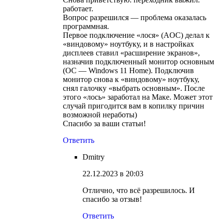
работает.
Вопрос разрешился — проблема оказалась
программная.
Первое подключение «лося» (AOC) делал к
«виндовому» ноутбуку, и в настройках
дисплеев ставил «расширение экранов»,
назначив подключенный монитор основным
(ОС — Windows 11 Home). Подключив
монитор снова к «виндовому» ноутбуку,
снял галочку «выбрать основным». После
этого «лось» заработал на Маке. Может этот
случай пригодится вам в копилку причин
возможной неработы)
Спасибо за ваши статьи!
Ответить
Dmitry
22.12.2023 в 20:03
Отлично, что всё разрешилось. И
спасибо за отзыв!
Ответить