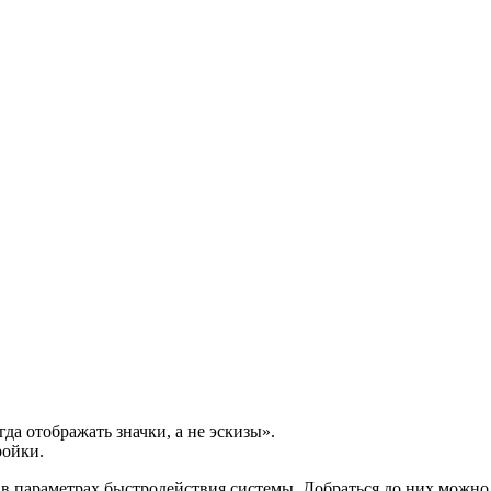
да отображать значки, а не эскизы».
ройки.
 в параметрах быстродействия системы. Добраться до них можн