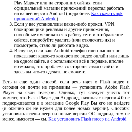
Play Маркет или на сторонних сайтах, если
официальный магазин приложений перестал работать
на вашей версии Android (подробнее:
Как скачать apk
приложений Android
).
Если у вас установлены какие-либо прокси, VPN,
блокировщики рекламы и другие приложения,
способные вмешиваться в работу сети и отображение
сайтов, попробуйте удалить (или отключить их) и
посмотреть, стало ли работать видео.
В случае, если ваш Android телефон или планшет не
показывает какое-то конкретное видео онлайн или лишь
на одном сайте, а с остальными всё в порядке, вполне
возможно, что проблема со стороны самого сайта и
здесь вы что-то сделать не сможете.
Есть и еще один способ, если речь идет о Flash видео и
сегодня он почти не применим — установить Adobe Flash
Player на свой телефон. Однако, тут следует учесть тот
момент, что Flash Player для Андроид, начиная с версии 4.0 не
поддерживается и в магазине Google Play Вы его не найдете
(и обычно он не нужен для более новых версий). Способы
установить флеш-плеер на новые версии ОС андроид, тем не
менее, имеются — см.
Как установить Flash плеер на Android
.