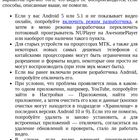
способы, описанные выше, не помогли.
Если у вас Android 5 или 5.1 и не показывает видео
онлайн, попробуйте
включить режим разработчика
, а
затем в меню режима разработчика переключить
потоковый проигрыватель NUPlayer на AwesomePlayer
или наоборот при наличии такого пункта.
Для старых устройств на процессорах MTK, а также для
некоторых новых самых дешевых телефонов с
китайскими процессорами могут быть ограничения на
разрешение и форматы видео, некоторые они просто не
могут воспроизводить (при этом звук может быть).
Если вы ранее включали режим разработчика Android,
попробуйте отключить его.
При условии, что проблема проявляется лишь в каком-
то одном приложении, например, YouTube, попробуйте
зайти в Настройки — Приложения, найти это
приложение, а затем очистить его кэш и данные (кнопки
очистки могут находится в подразделе «Хранилище» в
последних версиях Android 10 и 9). Если это не помогло,
попробуйте удалить и заново установить, а для
встроенных приложений — отключить, согласиться на
удаление обновлений и проверить, стало ли работать
видео.
В случае, если видео начинает проигрываться