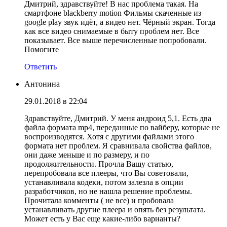
Дмитрий, здравствуйте! В нас проблема такая. На
смартфоне blackberry motion Фильмы скаченные из
google play звук идёт, а видео нет. Чёрный экран. Тогда
как все видео снимаемые в быту проблем нет. Все
показывает. Все выше перечисленные попробовали.
Помогите
Ответить
Антонина
29.01.2018 в 22:04
Здравствуйте, Дмитрий. У меня андроид 5,1. Есть два
файла формата mp4, переданные по вайберу, которые не
воспроизводятся. Хотя с другими файлами этого
формата нет проблем. Я сравнивала свойства файлов,
они даже меньше и по размеру, и по
продолжительности. Прочла Вашу статью,
перепробовала все плееры, что Вы советовали,
устанавливала кодеки, потом залезла в опции
разработчиков, но не нашла решение проблемы.
Прочитала комменты ( не все) и пробовала
устанавливать другие плеера и опять без результата.
Может есть у Вас еще какие-либо варианты?