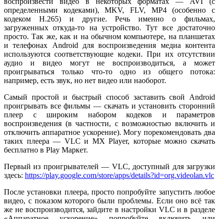
воспроизвести видео в некоторых форматах — AVI (с
определенными кодеками), MKV, FLV, MP4 (особенно с
кодеком H.265) и другие. Речь именно о фильмах,
загруженных откуда-то на устройство. Тут все достаточно
просто. Так же, как и на обычном компьютере, на планшетах
и телефонах Android для воспроизведения медиа контента
используются соответствующие кодеки. При их отсутствии
аудио и видео могут не воспроизводиться, а может
проигрываться только что-то одно из общего потока:
например, есть звук, но нет видео или наоборот.
Самый простой и быстрый способ заставить свой Android
проигрывать все фильмы — скачать и установить сторонний
плеер с широким набором кодеков и параметров
воспроизведения (в частности, с возможностью включить и
отключить аппаратное ускорение). Могу порекомендовать два
таких плеера — VLC и MX Player, которые можно скачать
бесплатно в Play Маркет.
Первый из проигрывателей — VLC, доступный для загрузки
здесь:
https://play.google.com/store/apps/details?id=org.videolan.vlc
После установки плеера, просто попробуйте запустить любое
видео, с показом которого были проблемы. Если оно всё так
же не воспроизводится, зайдите в настройки VLC и в разделе
«Аппаратное ускорение» попробуйте включить или