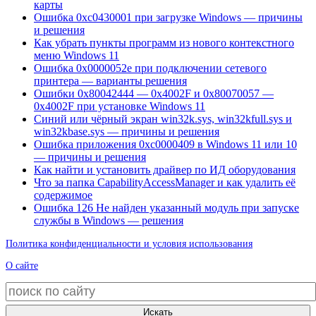
карты
Ошибка 0xc0430001 при загрузке Windows — причины
и решения
Как убрать пункты программ из нового контекстного
меню Windows 11
Ошибка 0x0000052e при подключении сетевого
принтера — варианты решения
Ошибки 0x80042444 — 0x4002F и 0x80070057 —
0x4002F при установке Windows 11
Синий или чёрный экран win32k.sys, win32kfull.sys и
win32kbase.sys — причины и решения
Ошибка приложения 0xc0000409 в Windows 11 или 10
— причины и решения
Как найти и установить драйвер по ИД оборудования
Что за папка CapabilityAccessManager и как удалить её
содержимое
Ошибка 126 Не найден указанный модуль при запуске
службы в Windows — решения
Политика конфиденциальности и условия использования
О сайте
Искать