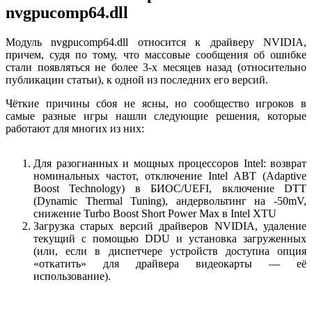
nvgpucomp64.dll
Модуль nvgpucomp64.dll относится к драйверу NVIDIA,
причем, судя по тому, что массовые сообщения об ошибке
стали появляться не более 3-х месяцев назад (относительно
публикации статьи), к одной из последних его версий.
Чёткие причины сбоя не ясны, но сообщество игроков в
самые разные игры нашли следующие решения, которые
работают для многих из них:
Для разогнанных и мощных процессоров Intel: возврат
номинальных частот, отключение Intel ABT (Adaptive
Boost Technology) в БИОС/UEFI, включение DTT
(Dynamic Thermal Tuning), андервольтинг на -50mV,
снижение Turbo Boost Short Power Max в Intel XTU
Загрузка старых версий драйверов NVIDIA, удаление
текущий с помощью DDU и установка загруженных
(или, если в диспетчере устройств доступна опция
«откатить» для драйвера видеокарты — её
использование).