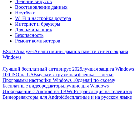
Лечение вирусов
Восстановление данных
Ноутбуки
Wi-Fi и настройка роутера
Интернет и браузеры
Для начинающих
Безопасность
Ремонт компьютеров
BSoD Analyzer
Анализ мини-дампов памяти синего экрана
Windows
Лучший бесплатный антивирус 2025
лучшая защита Windows
100 ISO на USB
мультизагрузочная флешка — легко
Программы настройки Windows 10
сделай по-своему
Бесплатные видеоредакторы
лучшие для Windows
Изображение с Android на ТВ
Wi-Fi трансляция на телевизор
Видеоредакторы для Android
бесплатные и на русском языке