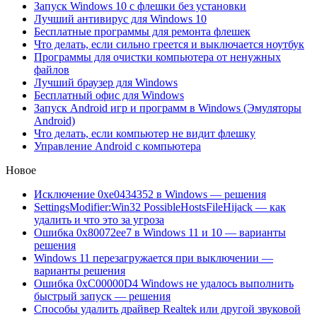
Запуск Windows 10 с флешки без установки
Лучший антивирус для Windows 10
Бесплатные программы для ремонта флешек
Что делать, если сильно греется и выключается ноутбук
Программы для очистки компьютера от ненужных
файлов
Лучший браузер для Windows
Бесплатный офис для Windows
Запуск Android игр и программ в Windows (Эмуляторы
Android)
Что делать, если компьютер не видит флешку
Управление Android с компьютера
Новое
Исключение 0xe0434352 в Windows — решения
SettingsModifier:Win32 PossibleHostsFileHijack — как
удалить и что это за угроза
Ошибка 0x80072ee7 в Windows 11 и 10 — варианты
решения
Windows 11 перезагружается при выключении —
варианты решения
Ошибка 0xC00000D4 Windows не удалось выполнить
быстрый запуск — решения
Способы удалить драйвер Realtek или другой звуковой