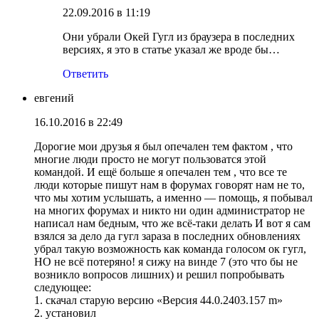
22.09.2016 в 11:19
Они убрали Окей Гугл из браузера в последних
версиях, я это в статье указал же вроде бы…
Ответить
евгений
16.10.2016 в 22:49
Дорогие мои друзья я был опечален тем фактом , что
многие люди просто не могут пользоватся этой
командой. И ещё больше я опечален тем , что все те
люди которые пишут нам в форумах говорят нам не то,
что мы хотим услышать, а именно — помощь, я побывал
на многих форумах и никто ни один администратор не
написал нам бедным, что же всё-таки делать И вот я сам
взялся за дело да гугл зараза в последних обновлениях
убрал такую возможность как команда голосом ок гугл,
НО не всё потеряно! я сижу на винде 7 (это что бы не
возникло вопросов лишних) и решил попробывать
следующее:
1. скачал старую версию «Версия 44.0.2403.157 m»
2. установил