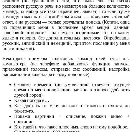
отлично (по сравнению с тем, что было еще год назад)
распознает русскую речь, но несмотря на большое количество
команд, их набор все-таки ограничен. Бывает, что если ту же
команду задаешь на английском языке — получаешь точный
ответ, а на русском — только результаты поиска. (Кстати, одна
из поразивших меня в последнее время вещей: данный
голосовой помощник «на слух» воспринимает то, на каком
языке я говорю, без дополнительных настроек. Опробованы
русский, английский и немецкий, при этом последний у меня
почти никакой).
Некоторые примеры голосовых команд окей гугл для
компьютера (на телефоне добавляются функции запуска
приложений голосом, отправки смс сообщений, настройка
напоминаний календаря и тому подобные):
Сколько времени (по умолчанию отвечает текущее
время по местоположению, можно в запросе добавить
другой город).
Какая погода в…
Как доехать от меня до или от такого-то пункта до
такого-то.
Покажи картинки + описание, покажи видео +
описание.
Кто такой и что такое плюс имя, слово и тому подобное.