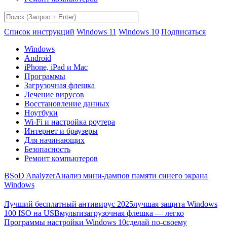
Список инструкций
Windows 11
Windows 10
Подписаться
Windows
Android
iPhone, iPad и Mac
Программы
Загрузочная флешка
Лечение вирусов
Восстановление данных
Ноутбуки
Wi-Fi и настройка роутера
Интернет и браузеры
Для начинающих
Безопасность
Ремонт компьютеров
BSoD Analyzer
Анализ мини-дампов памяти синего экрана
Windows
Лучший бесплатный антивирус 2025
лучшая защита Windows
100 ISO на USB
мультизагрузочная флешка — легко
Программы настройки Windows 10
сделай по-своему