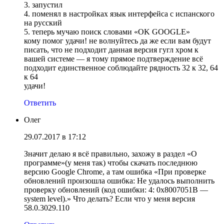
3. запустил
4. поменял в настройках язык интерфейса с испанского
на русский
5. теперь мучаю поиск словами «OK GOOGLE»
кому помог удачи! не волнуйтесь да же если вам будут
писать, что не подходит данная версия гугл хром к
вашей системе — я тому прямое подтверждение всё
подходит единственное соблюдайте рядность 32 к 32, 64
к 64
удачи!
Ответить
Олег
29.07.2017 в 17:12
Значит делаю я всё правильно, захожу в раздел «О
программе»(у меня так) чтобы скачать последнюю
версию Google Chrome, а там ошибка «При проверке
обновлений произошла ошибка: Не удалось выполнить
проверку обновлений (код ошибки: 4: 0x8007051B —
system level).» Что делать? Если что у меня версия
58.0.3029.110