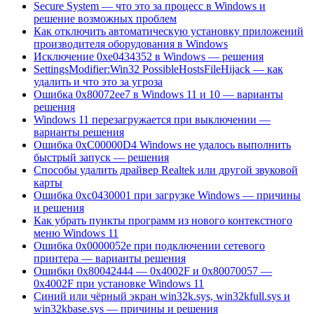
Secure System — что это за процесс в Windows и
решение возможных проблем
Как отключить автоматическую установку приложений
производителя оборудования в Windows
Исключение 0xe0434352 в Windows — решения
SettingsModifier:Win32 PossibleHostsFileHijack — как
удалить и что это за угроза
Ошибка 0x80072ee7 в Windows 11 и 10 — варианты
решения
Windows 11 перезагружается при выключении —
варианты решения
Ошибка 0xC00000D4 Windows не удалось выполнить
быстрый запуск — решения
Способы удалить драйвер Realtek или другой звуковой
карты
Ошибка 0xc0430001 при загрузке Windows — причины
и решения
Как убрать пункты программ из нового контекстного
меню Windows 11
Ошибка 0x0000052e при подключении сетевого
принтера — варианты решения
Ошибки 0x80042444 — 0x4002F и 0x80070057 —
0x4002F при установке Windows 11
Синий или чёрный экран win32k.sys, win32kfull.sys и
win32kbase.sys — причины и решения