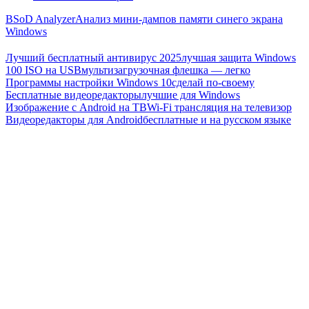
BSoD Analyzer
Анализ мини-дампов памяти синего экрана
Windows
Лучший бесплатный антивирус 2025
лучшая защита Windows
100 ISO на USB
мультизагрузочная флешка — легко
Программы настройки Windows 10
сделай по-своему
Бесплатные видеоредакторы
лучшие для Windows
Изображение с Android на ТВ
Wi-Fi трансляция на телевизор
Видеоредакторы для Android
бесплатные и на русском языке