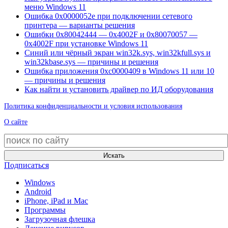
меню Windows 11
Ошибка 0x0000052e при подключении сетевого
принтера — варианты решения
Ошибки 0x80042444 — 0x4002F и 0x80070057 —
0x4002F при установке Windows 11
Синий или чёрный экран win32k.sys, win32kfull.sys и
win32kbase.sys — причины и решения
Ошибка приложения 0xc0000409 в Windows 11 или 10
— причины и решения
Как найти и установить драйвер по ИД оборудования
Политика конфиденциальности и условия использования
О сайте
Искать
Подписаться
Windows
Android
iPhone, iPad и Mac
Программы
Загрузочная флешка