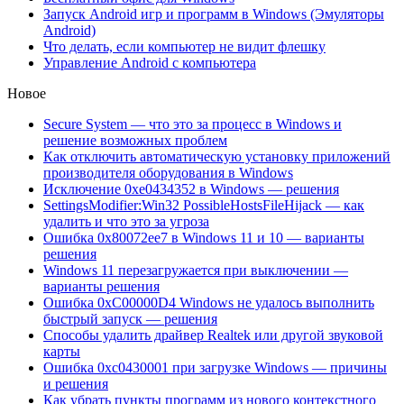
Запуск Android игр и программ в Windows (Эмуляторы
Android)
Что делать, если компьютер не видит флешку
Управление Android с компьютера
Новое
Secure System — что это за процесс в Windows и
решение возможных проблем
Как отключить автоматическую установку приложений
производителя оборудования в Windows
Исключение 0xe0434352 в Windows — решения
SettingsModifier:Win32 PossibleHostsFileHijack — как
удалить и что это за угроза
Ошибка 0x80072ee7 в Windows 11 и 10 — варианты
решения
Windows 11 перезагружается при выключении —
варианты решения
Ошибка 0xC00000D4 Windows не удалось выполнить
быстрый запуск — решения
Способы удалить драйвер Realtek или другой звуковой
карты
Ошибка 0xc0430001 при загрузке Windows — причины
и решения
Как убрать пункты программ из нового контекстного