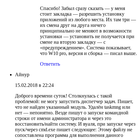
Спасибо! Забыл сразу сказать — у меня
стоит закладка — разрешить установку
приложений из любого места. Их там три —
их смена друг на друга ничего
принципиально не меняют в возможности
установки — установить не получается при
смене на вторую закладку — с
«предупреждением». Система показывает,
что W10 pro, версия и сборка — писал выше.
Ответить
Айнур
15.02.2018 в 22:24
Доброго времени суток! Столкнулась с такой
проблемой: не могу запустить диспетчер задач. Пишет,
что не найден указанный модуль. Удалён taskmng или
нет — непонятно. Везде пишут о запуске командной
строки от имени администратора и через это
восстановить/найти систему. И вуаля, при запуске через
пуск/через cmd.exe пишет следующее: Этому файлу не
сопоставлена программа для выполнения данного