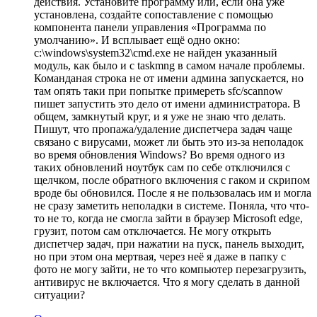
действия. Установите программу или, если она уже
установлена, создайте сопоставление с помощью
компонента панели управления «Программа по
умолчанию». И всплывает ещё одно окно:
c:\windows\system32\cmd.exe не найден указанный
модуль, как было и с taskmng в самом начале проблемы.
Команданая строка не от имени админа запускается, но
там опять таки при попытке примереть sfc/scannow
пишет запустить это дело от имени администратора. В
общем, замкнутый круг, и я уже не знаю что делать.
Пишут, что пропажа/удаление диспетчера задач чаще
связано с вирусами, может ли быть это из-за неполадок
во время обновления Windows? Во время одного из
таких обновлений ноутбук сам по себе отключился с
щелчком, после обратного включения с гаком и скрипом
вроде бы обновился. После я не пользовалась им и могла
не сразу заметить неполадки в системе. Поняла, что что-
то не то, когда не смогла зайти в браузер Microsoft edge,
грузит, потом сам отключается. Не могу открыть
диспетчер задач, при нажатии на пуск, панель выходит,
но при этом она мертвая, через неё я даже в папку с
фото не могу зайти, не то что компьютер перезагрузить,
антивирус не включается. Что я могу сделать в данной
ситуации?