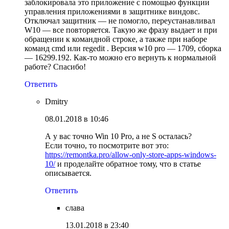
заблокировала это приложение с помощью функции
управления приложениями в защитнике виндовс.
Отключал защитник — не помогло, переустанавливал
W10 — все повторяется. Такую же фразу выдает и при
обращении к командной строке, а также при наборе
команд cmd или regedit . Версия w10 pro — 1709, сборка
— 16299.192. Как-то можно его вернуть к нормальной
работе? Спасибо!
Ответить
Dmitry
08.01.2018 в 10:46
А у вас точно Win 10 Pro, а не S осталась?
Если точно, то посмотрите вот это:
https://remontka.pro/allow-only-store-apps-windows-
10/
и проделайте обратное тому, что в статье
описывается.
Ответить
слава
13.01.2018 в 23:40