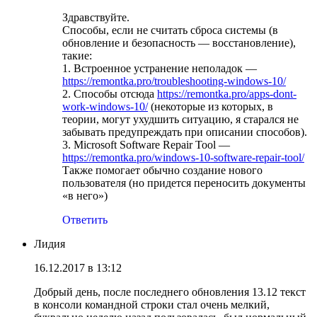
Здравствуйте.
Способы, если не считать сброса системы (в
обновление и безопасность — восстановление),
такие:
1. Встроенное устранение неполадок —
https://remontka.pro/troubleshooting-windows-10/
2. Способы отсюда
https://remontka.pro/apps-dont-
work-windows-10/
(некоторые из которых, в
теории, могут ухудшить ситуацию, я старался не
забывать предупреждать при описании способов).
3. Microsoft Software Repair Tool —
https://remontka.pro/windows-10-software-repair-tool/
Также помогает обычно создание нового
пользователя (но придется переносить документы
«в него»)
Ответить
Лидия
16.12.2017 в 13:12
Добрый день, после последнего обновления 13.12 текст
в консоли командной строки стал очень мелкий,