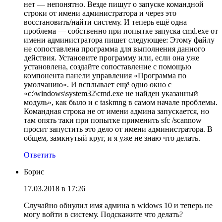
нет — непонятно. Везде пишут о запуске командной
строки от имени администратора и через это
восстановить/найти систему. И теперь ещё одна
проблема — собственно при попытке запуска cmd.exe от
имени администратора пишет следующее: Этому файлу
не сопоставлена программа для выполнения данного
действия. Установите программу или, если она уже
установлена, создайте сопоставление с помощью
компонента панели управления «Программа по
умолчанию». И всплывает ещё одно окно с
«c:\windows\system32\cmd.exe не найден указанный
модуль», как было и с taskmng в самом начале проблемы.
Командная строка не от имени админа запускается, но
там опять таки при попытке применить sfc /scannow
просит запустить это дело от имени администратора. В
общем, замкнутый круг, и я уже не знаю что делать.
Ответить
Борис
17.03.2018 в 17:26
Случайно обнулил имя админа в widows 10 и теперь не
могу войти в систему. Подскажите что делать?