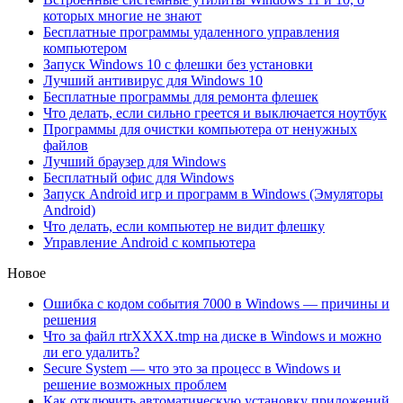
которых многие не знают
Бесплатные программы удаленного управления
компьютером
Запуск Windows 10 с флешки без установки
Лучший антивирус для Windows 10
Бесплатные программы для ремонта флешек
Что делать, если сильно греется и выключается ноутбук
Программы для очистки компьютера от ненужных
файлов
Лучший браузер для Windows
Бесплатный офис для Windows
Запуск Android игр и программ в Windows (Эмуляторы
Android)
Что делать, если компьютер не видит флешку
Управление Android с компьютера
Новое
Ошибка с кодом события 7000 в Windows — причины и
решения
Что за файл rtrXXXX.tmp на диске в Windows и можно
ли его удалить?
Secure System — что это за процесс в Windows и
решение возможных проблем
Как отключить автоматическую установку приложений