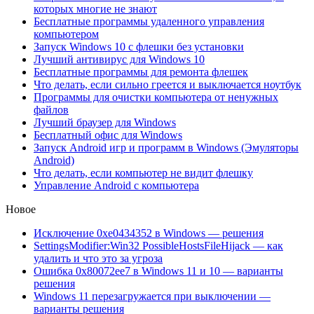
которых многие не знают
Бесплатные программы удаленного управления
компьютером
Запуск Windows 10 с флешки без установки
Лучший антивирус для Windows 10
Бесплатные программы для ремонта флешек
Что делать, если сильно греется и выключается ноутбук
Программы для очистки компьютера от ненужных
файлов
Лучший браузер для Windows
Бесплатный офис для Windows
Запуск Android игр и программ в Windows (Эмуляторы
Android)
Что делать, если компьютер не видит флешку
Управление Android с компьютера
Новое
Исключение 0xe0434352 в Windows — решения
SettingsModifier:Win32 PossibleHostsFileHijack — как
удалить и что это за угроза
Ошибка 0x80072ee7 в Windows 11 и 10 — варианты
решения
Windows 11 перезагружается при выключении —
варианты решения