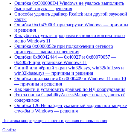
Ошибка 0xC00000D4 Windows не удалось выполнить
быстрый запуск — решения
Способы удалить драйвер Realtek или другой звуковой
карты
Ошибка 0xc0430001 при загрузке Windows — причины
и решения
Как убрать пункты программ из нового контекстного
меню Windows 11
Ошибка 0x0000052e при подключении сетевого
принтера — варианты решения
Ошибки 0x80042444 — 0x4002F и 0x80070057 —
0x4002F при установке Windows 11
Синий или чёрный экран win32k.sys, win32kfull.sys и
win32kbase.sys — причины и решения
Ошибка приложения 0xc0000409 в Windows 11 или 10
— причины и решения
Как найти и установить драйвер по ИД оборудования
Что за папка CapabilityAccessManager и как удалить её
содержимое
Ошибка 126 Не найден указанный модуль при запуске
службы в Windows — решения
Политика конфиденциальности и условия использования
О сайте