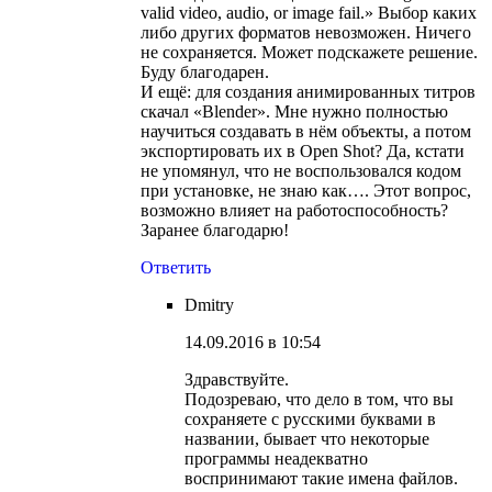
valid video, audio, or image fail.» Выбор каких
либо других форматов невозможен. Ничего
не сохраняется. Может подскажете решение.
Буду благодарен.
И ещё: для создания анимированных титров
скачал «Blender». Мне нужно полностью
научиться создавать в нём объекты, а потом
экспортировать их в Open Shot? Да, кстати
не упомянул, что не воспользовался кодом
при установке, не знаю как…. Этот вопрос,
возможно влияет на работоспособность?
Заранее благодарю!
Ответить
Dmitry
14.09.2016 в 10:54
Здравствуйте.
Подозреваю, что дело в том, что вы
сохраняете с русскими буквами в
названии, бывает что некоторые
программы неадекватно
воспринимают такие имена файлов.