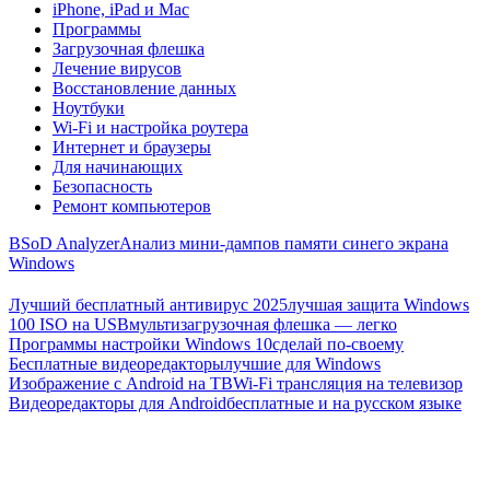
iPhone, iPad и Mac
Программы
Загрузочная флешка
Лечение вирусов
Восстановление данных
Ноутбуки
Wi-Fi и настройка роутера
Интернет и браузеры
Для начинающих
Безопасность
Ремонт компьютеров
BSoD Analyzer
Анализ мини-дампов памяти синего экрана
Windows
Лучший бесплатный антивирус 2025
лучшая защита Windows
100 ISO на USB
мультизагрузочная флешка — легко
Программы настройки Windows 10
сделай по-своему
Бесплатные видеоредакторы
лучшие для Windows
Изображение с Android на ТВ
Wi-Fi трансляция на телевизор
Видеоредакторы для Android
бесплатные и на русском языке