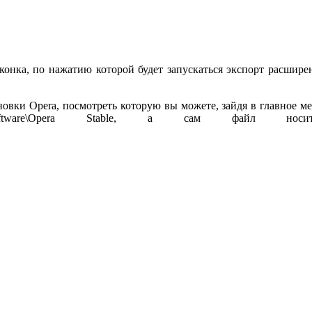
иконка, по нажатию которой будет запускаться экспорт расшир
новки Opera, посмотреть которую вы можете, зайдя в главное м
al\Opera Software\Opera Stable, а сам файл 