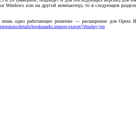
ки Windows или на другой компьютер), то в следующем разделе 
е лишь одно работающее решение — расширение для Opera Bo
extensions/details/bookmarks-import-export/?display=en