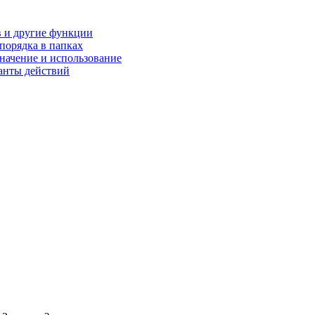
 и другие функции
порядка в папках
начение и использование
нты действий