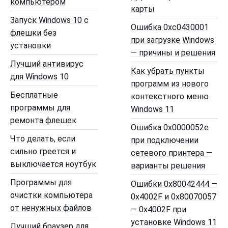
компьютером
карты
Запуск Windows 10 с
Ошибка 0xc0430001
флешки без
при загрузке Windows
установки
— причины и решения
Лучший антивирус
Как убрать пункты
для Windows 10
программ из нового
Бесплатные
контекстного меню
программы для
Windows 11
ремонта флешек
Ошибка 0x0000052e
Что делать, если
при подключении
сильно греется и
сетевого принтера —
выключается ноутбук
варианты решения
Программы для
Ошибки 0x80042444 —
очистки компьютера
0x4002F и 0x80070057
от ненужных файлов
— 0x4002F при
установке Windows 11
Лучший браузер для