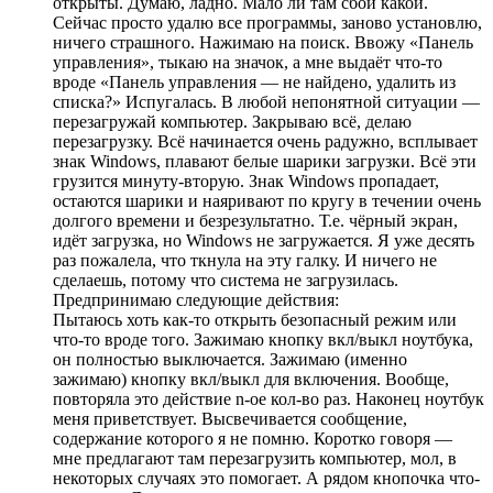
открыты. Думаю, ладно. Мало ли там сбой какой.
Сейчас просто удалю все программы, заново установлю,
ничего страшного. Нажимаю на поиск. Ввожу «Панель
управления», тыкаю на значок, а мне выдаёт что-то
вроде «Панель управления — не найдено, удалить из
списка?» Испугалась. В любой непонятной ситуации —
перезагружай компьютер. Закрываю всё, делаю
перезагрузку. Всё начинается очень радужно, всплывает
знак Windows, плавают белые шарики загрузки. Всё эти
грузится минуту-вторую. Знак Windows пропадает,
остаются шарики и наяривают по кругу в течении очень
долгого времени и безрезультатно. Т.е. чёрный экран,
идёт загрузка, но Windows не загружается. Я уже десять
раз пожалела, что ткнула на эту галку. И ничего не
сделаешь, потому что система не загрузилась.
Предпринимаю следующие действия:
Пытаюсь хоть как-то открыть безопасный режим или
что-то вроде того. Зажимаю кнопку вкл/выкл ноутбука,
он полностью выключается. Зажимаю (именно
зажимаю) кнопку вкл/выкл для включения. Вообще,
повторяла это действие n-ое кол-во раз. Наконец ноутбук
меня приветствует. Высвечивается сообщение,
содержание которого я не помню. Коротко говоря —
мне предлагают там перезагрузить компьютер, мол, в
некоторых случаях это помогает. А рядом кнопочка что-