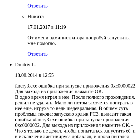
Ответить
Никита
17.01.2017 в 11:19
От имени администратора попробуй запустить,
мне помогло.
Ответить
Dmitriy L.
18.08.2014 в 12:55
farcry3.exe ошибка при запуске приложения 0xc0000022.
Для выхода из приложения нажмите ОК.
В одно время играл в нее. После полного прохождения,
решил не удалять. Мало ли потом захочется поиграть в
неё еще. игруха то ведь шедевральная. В общем суть
проблемы такова: запускаю ярлык FC3, вылазит такая
ошибка «farcry3.exe ошибка при запуске приложения
0xc0000022. Для выхода из приложения нажмите ОК.»
Что я только не делал, чтобы попытаться запустить её. и
в исключения антивируса добавлял, и дрова пытался