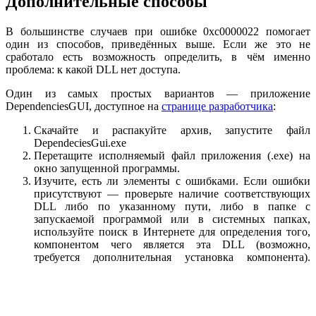
Дополнительные способы
В большинстве случаев при ошибке 0xc0000022 помогает
один из способов, приведённых выше. Если же это не
сработало есть возможность определить, в чём именно
проблема: к какой DLL нет доступа.
Один из самых простых вариантов — приложение
DependenciesGUI, доступное на
странице разработчика
:
Скачайте и распакуйте архив, запустите файл
DependeciesGui.exe
Перетащите исполняемый файл приложения (.exe) на
окно запущенной программы.
Изучите, есть ли элементы с ошибками. Если ошибки
присутствуют — проверьте наличие соответствующих
DLL либо по указанному пути, либо в папке с
запускаемой программой или в системных папках,
используйте поиск в Интернете для определения того,
компонентом чего является эта DLL (возможно,
требуется дополнительная установка компонента).