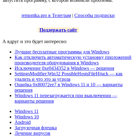
запустить программу, с которой возникли проблемы.
remontka.pro в Телеграм
|
Способы подписки
Поддержать сайт
А вдруг и это будет интересно:
Лучшие бесплатные программы для Windows
Как отключить автоматическую установку приложений
производителя оборудования в Windows
Исключение 0xe0434352 в Windows — решения
SettingsModifier:Win32 PossibleHostsFileHijack — как
удалить и что это за угроза
Ошибка 0x80072ee7 в Windows 11 и 10 — варианты
решения
Windows 11 перезагружается при выключении —
варианты решения
Windows 11
Windows 10
Android
Загрузочная флешка
Лечение вирусов