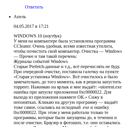
Ответить
Апель
04.05.2017 в 17:21
WINDOWS 10 (ноутбук)
У меня на компьютере была установлена программа
CCleaner. Очень удобная, всеми известная утилита,
чтобы почистить свой компьютер. Очистка — Windows
— Прочее и там такой перечень:
Журналы событий Windows
Старые Prefetch-данные и т.д., всё перечислять не буду.
При очередной очистке, поставила галочку на пункте
«Старая установка Windows». Всё очистилось и было
замечательно, до того момента, как я решила запустить
торрент. Нажимаю на ярлык и мне выдаёт: «utorrent.exe
ошибка при запуске приложения 0xc0000022. Для
выхода из приложения нажмите ОК.» Сижу в
непонятках. Кликаю на другую программу — выдаёт
тоже самое, ссылаясь на исходный .exe и ошибку
0xc0000022. При этом у меня работали только те
программы, которые были запущены до, в течении и
после очистки. Браузер и фотошоп, т.е. они оставались