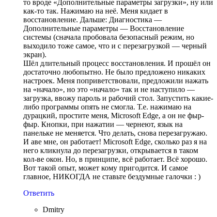
то вроде «Дополнительные параметры загрузки», ну или
как-то так. Нажимаю на неё. Меня кидает в
восстановление. Дальше: Диагностика —
Дополнительные параметры — Восстановление
системы (сначала пробовала безопасный режим, но
выходило тоже самое, что и с перезагрузкой — черный
экран).
Шёл длительный процесс восстановления. И прошёл он
достаточно любопытно. Не было предложено никаких
настроек. Меня поприветствовали, предложили нажать
на «начало», но это «начало» так и не наступило —
загрузка, ввожу пароль и рабочий стол. Запустить какие-
либо программы опять не смогла. Т.е. нажимаю на
дурацкий, простите меня, Microsoft Edge, а он не фыр-
фыр. Кнопки, при нажатии — чернеют, язык на
панельке не меняется. Что делать, снова перезагружаю.
И аве мне, он работает! Microsoft Edge, сколько раз я на
него кликнула до перезагрузки, открывается в таком
кол-ве окон. Но, в принципе, всё работает. Всё хорошо.
Вот такой опыт, может кому пригодится. И самое
главное, НИКОГДА не ставьте бездумные галочки : )
Ответить
Dmitry