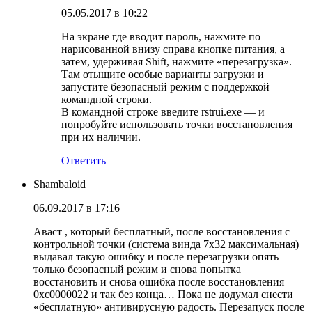
05.05.2017 в 10:22
На экране где вводит пароль, нажмите по
нарисованной внизу справа кнопке питания, а
затем, удерживая Shift, нажмите «перезагрузка».
Там отыщите особые варианты загрузки и
запустите безопасный режим с поддержкой
командной строки.
В командной строке введите rstrui.exe — и
попробуйте использовать точки восстановления
при их наличии.
Ответить
Shambaloid
06.09.2017 в 17:16
Аваст , который бесплатный, после восстановления с
контрольной точки (система винда 7х32 максимальная)
выдавал такую ошибку и после перезагрузки опять
только безопасный режим и снова попытка
восстановить и снова ошибка после восстановления
0xc0000022 и так без конца… Пока не додумал снести
«бесплатную» антивирусную радость. Перезапуск после