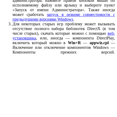
администратора: нажмите правой кнопкой мыши по
исполняемому файлу или ярлыку и выберите пункт
«Запуск от имени Администратора». Также иногда
может сработать
запуск в режиме совместимости с
предыдущими версиями Windows
.
Для некоторых старых игр проблему может вызывать
отсутствие полного набора библиотек DirectX (в том
числе старых), скачать которые можно с помощью
веб-
установщика
, или, иногда — компонента DirectPlay,
включить который можно в
Win+R
—
appwiz.cpl
—
Включение или отключение компонентов Windows —
Компоненты прежних версий.