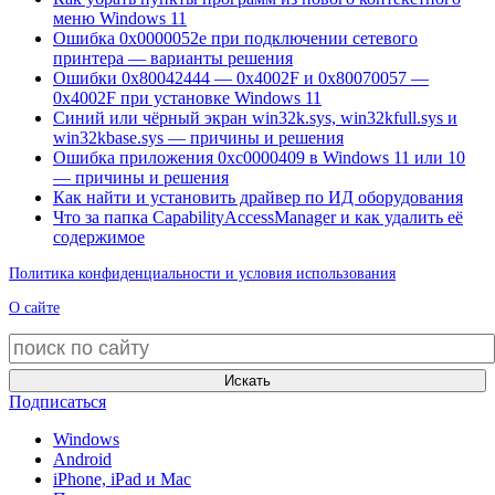
меню Windows 11
Ошибка 0x0000052e при подключении сетевого
принтера — варианты решения
Ошибки 0x80042444 — 0x4002F и 0x80070057 —
0x4002F при установке Windows 11
Синий или чёрный экран win32k.sys, win32kfull.sys и
win32kbase.sys — причины и решения
Ошибка приложения 0xc0000409 в Windows 11 или 10
— причины и решения
Как найти и установить драйвер по ИД оборудования
Что за папка CapabilityAccessManager и как удалить её
содержимое
Политика конфиденциальности и условия использования
О сайте
Искать
Подписаться
Windows
Android
iPhone, iPad и Mac