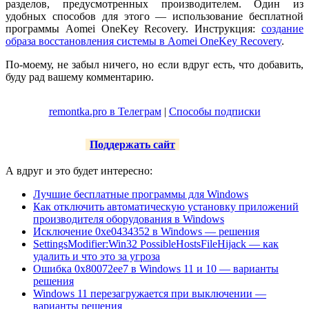
разделов, предусмотренных производителем. Один из
удобных способов для этого — использование бесплатной
программы Aomei OneKey Recovery. Инструкция:
создание
образа восстановления системы в Aomei OneKey Recovery
.
По-моему, не забыл ничего, но если вдруг есть, что добавить,
буду рад вашему комментарию.
remontka.pro в Телеграм
|
Способы подписки
Поддержать сайт
А вдруг и это будет интересно:
Лучшие бесплатные программы для Windows
Как отключить автоматическую установку приложений
производителя оборудования в Windows
Исключение 0xe0434352 в Windows — решения
SettingsModifier:Win32 PossibleHostsFileHijack — как
удалить и что это за угроза
Ошибка 0x80072ee7 в Windows 11 и 10 — варианты
решения
Windows 11 перезагружается при выключении —
варианты решения