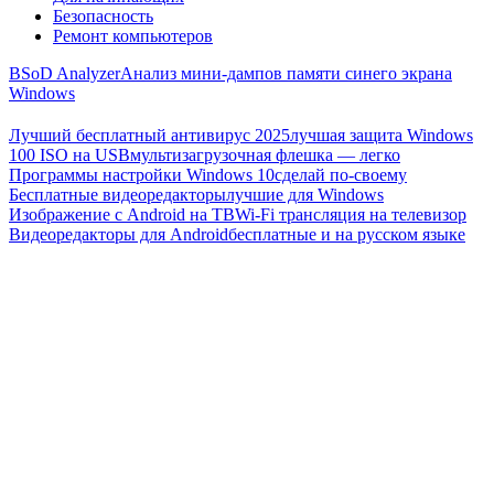
Безопасность
Ремонт компьютеров
BSoD Analyzer
Анализ мини-дампов памяти синего экрана
Windows
Лучший бесплатный антивирус 2025
лучшая защита Windows
100 ISO на USB
мультизагрузочная флешка — легко
Программы настройки Windows 10
сделай по-своему
Бесплатные видеоредакторы
лучшие для Windows
Изображение с Android на ТВ
Wi-Fi трансляция на телевизор
Видеоредакторы для Android
бесплатные и на русском языке