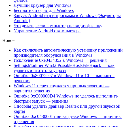
файлов
Лучший браузер для Windows
Бесплатный офис для Windows
Запуск Android игр и программ в Windows (Эмуляторы
Android)
Что делать, если компьютер не видит флешку
Управление Android с компьютера
Новое
Как отключить автоматическую установку приложений
производителя оборудования в Windows
Исключение 0xe0434352 в Windows — решения
SettingsModifier:Win32 PossibleHostsFileHijack — как
удалить и что это за угроза
Ошибка 0x80072ee7 в Windows 11 и 10 — варианты
решения
Windows 11 перезагружается при выключении —
варианты решения
Ошибка 0xC00000D4 Windows не удалось выполнить
быстрый запуск — решения
Способы удалить драйвер Realtek или другой звуковой
карты
Ошибка 0xc0430001 при загрузке Windows — причины
и решения
Как убрать пункты программ из нового контекстного