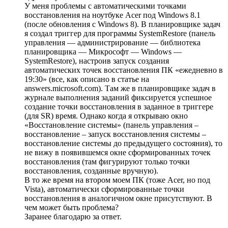
У меня проблемы с автоматическими точками
восстановления на ноутбуке Acer под Windows 8.1
(после обновления с Windows 8). В планировщике задач
я создал триггер для программы SystemRestore (панель
управления — администрирование — библиотека
планировщика — Микрософт — Windows —
SystemRestore), настроив запуск создания
автоматических точек восстановления ПК «ежедневно в
19:30» (все, как описано в статье на
answers.microsoft.com). Там же в планировщике задач в
журнале выполнения заданий фиксируется успешное
создание точки восстановления в заданное в триггере
(для SR) время. Однако когда я открываю окно
«Восстановление системы» (панель управления –
восстановление – запуск восстановления системы –
восстановление системы до предыдущего состояния), то
не вижу в появившемся окне сформированных точек
восстановления (там фигурируют только точки
восстановления, созданные вручную).
В то же время на втором моем ПК (тоже Acer, но под
Vista), автоматически сформированные точки
восстановления в аналогичном окне присутствуют. В
чем может быть проблема?
Заранее благодарю за ответ.