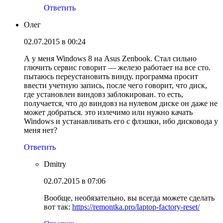
Ответить
Олег
02.07.2015 в 00:24
А у меня Windows 8 на Asus Zenbook. Стал сильно
глючить сервис говорит — железо работает на все сто.
пытаюсь переустановить винду. программа просит
ввести учетную запись, после чего говорит, что диск,
где установлен виндовз заблокирован. то есть,
получается, что до виндовз на нулевом диске он даже не
может добраться. это излечимо или нужно качать
Windows и устанавливать его с флэшки, ибо дисковода у
меня нет?
Ответить
Dmitry
02.07.2015 в 07:06
Вообще, необязательно, вы всегда можете сделать
вот так:
https://remontka.pro/laptop-factory-reset/