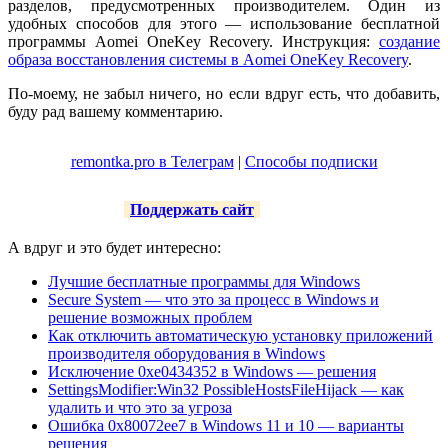
разделов, предусмотренных производителем. Один из
удобных способов для этого — использование бесплатной
программы Aomei OneKey Recovery. Инструкция:
создание
образа восстановления системы в Aomei OneKey Recovery
.
По-моему, не забыл ничего, но если вдруг есть, что добавить,
буду рад вашему комментарию.
remontka.pro в Телеграм
|
Способы подписки
Поддержать сайт
А вдруг и это будет интересно:
Лучшие бесплатные программы для Windows
Secure System — что это за процесс в Windows и
решение возможных проблем
Как отключить автоматическую установку приложений
производителя оборудования в Windows
Исключение 0xe0434352 в Windows — решения
SettingsModifier:Win32 PossibleHostsFileHijack — как
удалить и что это за угроза
Ошибка 0x80072ee7 в Windows 11 и 10 — варианты
решения