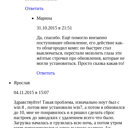
Ответить
Марина
31.10.2015 в 21:51
Да, спасибо. Ещё помогло внезапно
поступившее обновление, его действие как-
то облагородил комп: он быстрее стал
выключаться, перестали мозолить глаза эти
жёлтые строчки про обновления, которые не
могли установиться. Просто сказка какая-то!
Ответить
Ярослав
04.11.2015 в 15:07
Здравствуйте! Такая проблема, изначально ноут был с
win 8 , потом мне установили win7, а потом я обновился
до 10, мне не понравилось и я ришил сделать сброс
настроек до заводских с удалением всего что было.
Загрузка началась и грузилась всю ночь, а потом утром
комп перезагрузился и завис вылезла надпись An