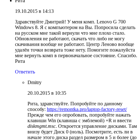
Рита
19.10.2015 в 14:13
Здравствуйте Дмитрий! У меня комп. Lenovo G 700
Windows 8. Я с компъютером на Вы. Попросила сделать
на русском мне такой вернули что мне плохо стало.
Обновления не работают, скачать что либо не могу
скачивания вообще не работают. Центр Леново вообще
удалён точки возврата тоже нету. Помогите пожалуйста
мне вернуть комп в первоначальное состояние. Спасибо.
Рита
Ответить
Dmitry
20.10.2015 в 10:35
Рита, здравствуйте. Попробуйте по данному
способу:
https://remontka.pro/laptop-factory-reset/
Прежде чем его опробовать, попробуйте нажать
клавиши Win (клавиша с эмблемой) +R и ввести
diskmgmt.msc
. Откроется управление дисками. Там
внизу будет Диск 0 (ноль). Посмотрите, есть ли в
начале этого диска раздел размером в 5 и более (до