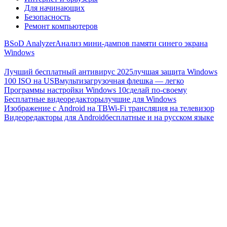
Для начинающих
Безопасность
Ремонт компьютеров
BSoD Analyzer
Анализ мини-дампов памяти синего экрана
Windows
Лучший бесплатный антивирус 2025
лучшая защита Windows
100 ISO на USB
мультизагрузочная флешка — легко
Программы настройки Windows 10
сделай по-своему
Бесплатные видеоредакторы
лучшие для Windows
Изображение с Android на ТВ
Wi-Fi трансляция на телевизор
Видеоредакторы для Android
бесплатные и на русском языке