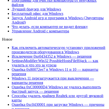
Программы для очистки компьютера от ненужных
файлов
Лучший браузер для Windows
Бесплатный офис для Windows
Запуск Android игр и программ в Windows (Эмуляторы
Android)
Что делать, если компьютер не видит флешку
Управление Android с компьютера
Новое
Как отключить автоматическую установку приложений
производителя оборудования в Windows
Исключение 0xe0434352 в Windows — решения
SettingsModifier:Win32 PossibleHostsFileHijack — как
удалить и что это за угроза
Ошибка 0x80072ee7 в Windows 11 и 10 — варианты
решения
Windows 11 перезагружается при выключении —
варианты решения
Ошибка 0xC00000D4 Windows не удалось выполнить
быстрый запуск — решения
Способы удалить драйвер Realtek или другой звуковой
карты
Ошибка 0xc0430001 при загрузке Windows — причины
и решения