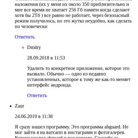
наложения (их у меня их около 350 приблизительно и
мне все время не хватает 256 Гб памяти когда сделают
хотя бы 2Тб ) все равно не работает, через безопасный
режим получилось, но это жутко неудобно, как сделать
по человечески
Ответить
Dmitry
28.09.2018 в 11:53
Удалить то конкретное приложение, которое это
вызвало. Обычно — одно из недавно
установленных, которое к тому же как-то меняет
интерфейс андроида.
Ответить
Zaur
24.06.2019 в 11:38
Я сразу нашел программу. Это программа abguard. Не
мог зайти я на ватсапп в инстаграмм и фотогалерея.
Короче удалил abguard и все исчезло. Спасибо за