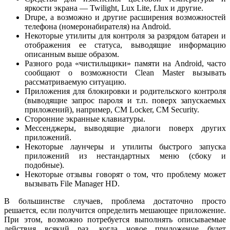
яркости экрана — Twilight, Lux Lite, f.lux и другие.
Drupe, а возможно и другие расширения возможностей
телефона (номеронабирателя) на Android.
Некоторые утилиты для контроля за разрядом батареи и
отображения ее статуса, выводящие информацию
описанным выше образом.
Разного рода «чистильщики» памяти на Android, часто
сообщают о возможности Clean Master вызывать
рассматриваемую ситуацию.
Приложения для блокировки и родительского контроля
(выводящие запрос пароля и т.п. поверх запускаемых
приложений), например, CM Locker, CM Security.
Сторонние экранные клавиатуры.
Мессенджеры, выводящие диалоги поверх других
приложений.
Некоторые лаунчеры и утилиты быстрого запуска
приложений из нестандартных меню (сбоку и
подобные).
Некоторые отзывы говорят о том, что проблему может
вызывать File Manager HD.
В большинстве случаев, проблема достаточно просто
решается, если получится определить мешающее приложение.
При этом, возможно потребуется выполнять описываемые
действия всякий раз, когда новое приложение будет